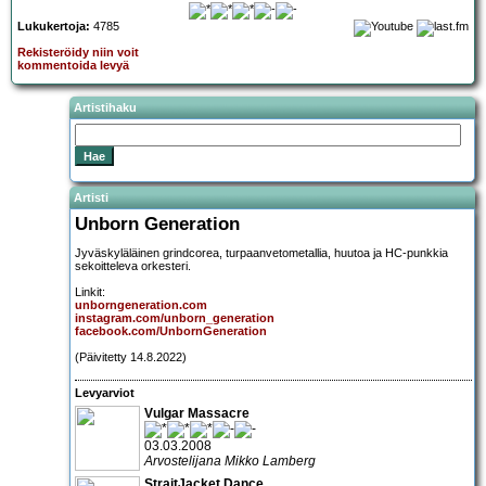
Lukukertoja:
4785
Rekisteröidy niin voit
kommentoida levyä
Artistihaku
Artisti
Unborn Generation
Jyväskyläläinen grindcorea, turpaanvetometallia, huutoa ja HC-punkkia
sekoitteleva orkesteri.
Linkit:
unborngeneration.com
instagram.com/unborn_generation
facebook.com/UnbornGeneration
(Päivitetty 14.8.2022)
Levyarviot
Vulgar Massacre
03.03.2008
Arvostelijana Mikko Lamberg
StraitJacket Dance