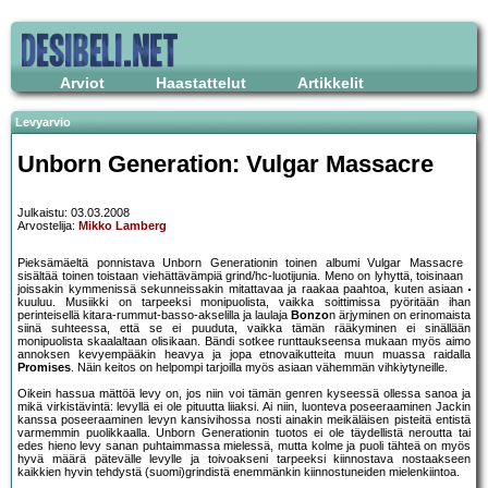
Arviot
Haastattelut
Artikkelit
Levyarvio
Unborn Generation: Vulgar Massacre
Julkaistu: 03.03.2008
Arvostelija:
Mikko Lamberg
Pieksämäeltä ponnistava Unborn Generationin toinen albumi Vulgar Massacre
sisältää toinen toistaan viehättävämpiä grind/hc-luotijunia. Meno on lyhyttä, toisinaan
joissakin kymmenissä sekunneissakin mitattavaa ja raakaa paahtoa, kuten asiaan
kuuluu. Musiikki on tarpeeksi monipuolista, vaikka soittimissa pyöritään ihan
perinteisellä kitara-rummut-basso-akselilla ja laulaja
Bonzo
n ärjyminen on erinomaista
siinä suhteessa, että se ei puuduta, vaikka tämän rääkyminen ei sinällään
monipuolista skaalaltaan olisikaan. Bändi sotkee runttaukseensa mukaan myös aimo
annoksen kevyempääkin heavya ja jopa etnovaikutteita muun muassa raidalla
Promises
. Näin keitos on helpompi tarjoilla myös asiaan vähemmän vihkiytyneille.
Oikein hassua mättöä levy on, jos niin voi tämän genren kyseessä ollessa sanoa ja
mikä virkistävintä: levyllä ei ole pituutta liiaksi. Ai niin, luonteva poseeraaminen Jackin
kanssa poseeraaminen levyn kansivihossa nosti ainakin meikäläisen pisteitä entistä
varmemmin puolikkaalla. Unborn Generationin tuotos ei ole täydellistä neroutta tai
edes hieno levy sanan puhtaimmassa mielessä, mutta kolme ja puoli tähteä on myös
hyvä määrä pätevälle levylle ja toivoakseni tarpeeksi kiinnostava nostaakseen
kaikkien hyvin tehdystä (suomi)grindistä enemmänkin kiinnostuneiden mielenkiintoa.