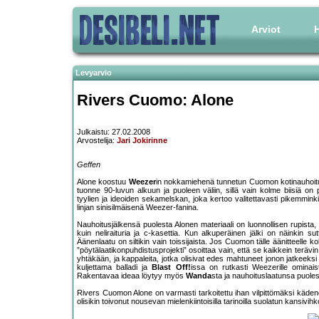
Arviot
H
Levyarvio
Rivers Cuomo: Alone
Julkaistu: 27.02.2008
Arvostelija:
Jari Jokirinne
Geffen
Alone koostuu
Weezer
in nokkamiehenä tunnetun Cuomon kotinauhoituks
tuonne 90-luvun alkuun ja puoleen väliin, sillä vain kolme biisiä o
tyylien ja ideoiden sekamelskan, joka kertoo valitettavasti pikemm
linjan sinisilmäisenä Weezer-fanina.
Nauhoitusjälkensä puolesta Alonen materiaali on luonnollisen rupista
kuin neliraituria ja c-kasettia. Kun alkuperäinen jälki on näinkin s
Äänenlaatu on siltikin vain toissijaista. Jos Cuomon tälle äänitteelle k
”pöytälaatikonpuhdistusprojekti” osoittaa vain, että se kaikkein terävin
yhtäkään, ja kappaleita, jotka olisivat edes mahtuneet jonon jatkeeksi
kuljettama balladi ja
Blast Off!
issa on rutkasti Weezerille ominais
Rakentavaa ideaa löytyy myös
Wanda
sta ja nauhoituslaatunsa puol
Rivers Cuomon Alone on varmasti tarkoitettu ihan vilpittömäksi kädenoje
olisikin toivonut nousevan mielenkiintoisilla tarinoilla suolatun kansivih