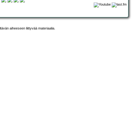
ltävän aiheeseen liittyvää materiaalia.