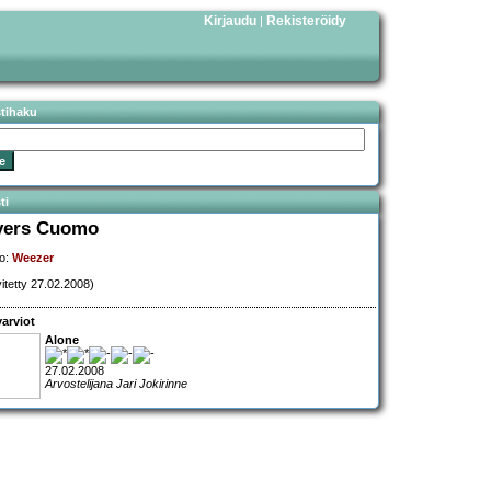
Kirjaudu
Rekisteröidy
|
stihaku
ti
vers Cuomo
o:
Weezer
vitetty 27.02.2008)
arviot
Alone
27.02.2008
Arvostelijana Jari Jokirinne