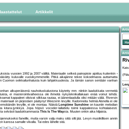
aastattelut
Artikkelit
Arti
Artis
Ri
Kats
ista vuosien 1992 ja 2007 väliltä. Materiaalin selkeä painopiste ajoittuu kuitenkin
(Päi
n päivätty kuluvalle vuosikymmenelle. Pitkä aikajänne tekee kokoelmasta auttamatta
inkin Cuomon seikkailunhalusta kuin lahjakkuudesta. Ja tämän sanon sentään vanhan
Levy
, onhan alkuperäisenä nauhoituskalustona käytetty mm. niinkin laadukkaita vermeitä
uttuista, ei masterointivaiheessa ole ihmeitä nykyteknikallakaan enää voinut tehdä.
okoamat kappaleet olisivat silkkaa rautaa, ei äänenlaadulla olisi mitään väliä. Riversin
 materiaali on järjestäen päätynyt Weezerin levyille. Kadonneita helmiä Alonella ei ole
 emobändin levyille, ei ole montaa. Näistä
Longtime Sunshine
on kauniin melodian
ta kitara-jynkkyä. Jopa höpsö vocoder-lallattelu toimii kappaleessa kohtalaisesti.
esta selvästi laadukkammasta
This Is The Way
sta. Muuten onkin aika hiljaista.
nnukseksi faneille, mutta varsin valju maku siitä silti jää. Levyn musiikillisen annin
kon kanssa samalle viivalla. Tai edes lähelle sitä.