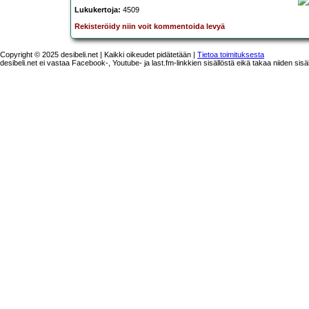
Lukukertoja:
4509
Rekisteröidy niin voit kommentoida levyä
Copyright © 2025 desibeli.net | Kaikki oikeudet pidätetään |
Tietoa toimituksesta
desibeli.net ei vastaa Facebook-, Youtube- ja last.fm-linkkien sisällöstä eikä takaa niiden sisä