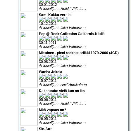
30.01.2012
Arvostelijana Heikki Väliniemi
Sami Kukka versiot
10.12.2011
Arvostelijana Ilkka Valpasvuo
Pop @ Rock Collection California-Kittilä
30.11.2011
Arvostelijana Ilkka Valpasvuo
Miettinen - pieni rockhistoriikki 1979-2000 (4CD)
30.08.2011
Arvostelijana Ilkka Valpasvuo
Wanha Jokela
15.07.2011
Arvostelijana Antti Hurskainen
Rakastatko vielä kun on ilta
05.06.2011
Arvostelijana Heikki Väliniemi
Mitä vapaus on?
26.05.2011
Arvostelijana Ilkka Valpasvuo
Sin-Atra