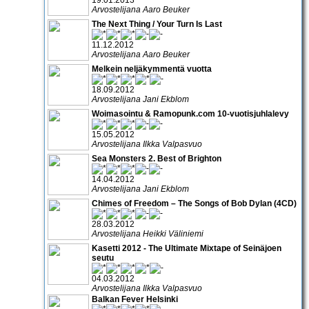
Arvostelijana Aaro Beuker
The Next Thing / Your Turn Is Last
11.12.2012
Arvostelijana Aaro Beuker
Melkein neljäkymmentä vuotta
18.09.2012
Arvostelijana Jani Ekblom
Woimasointu & Ramopunk.com 10-vuotisjuhlalevy
15.05.2012
Arvostelijana Ilkka Valpasvuo
Sea Monsters 2. Best of Brighton
14.04.2012
Arvostelijana Jani Ekblom
Chimes of Freedom – The Songs of Bob Dylan (4CD)
28.03.2012
Arvostelijana Heikki Väliniemi
Kasetti 2012 - The Ultimate Mixtape of Seinäjoen
seutu
04.03.2012
Arvostelijana Ilkka Valpasvuo
Balkan Fever Helsinki