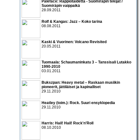
Paleface: Rappiotaidetta - Suomiräpin tekijät /
Suomiräpin vaippaikä
28.09.2011
Rolf & Kangas: Jazz – Koko tarina
08.08.2011
Kaski & Vuorinen: Volcano Revisited
20.05.2011
Tuomaala: Schaumaninkatu 3 – Tanssisali Lutakko
1990­-2010
03.01.2011
Bukszpan: Heavy metal – Raskaan musiikin
pioneerit, jättiläiset ja kapinalliset
29.11.2010
Heatley (toim.): Rock. Suuri ensyklopedia
29.11.2010
Harris: Hail! Hail! Rock'n'Roll
08.10.2010