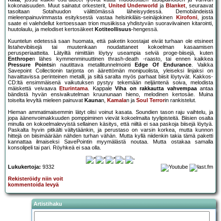
kokonaisuuden. Muut sainatut orkesterit,
United Underworld
ja
Blanket
, seuraavat
tasoltaan Sotahuudon välittömässä läheisyydessä. Demobändeistä
mieleenpainuvimmasta esityksestä vastaa helsinkiläis-seinäjokinen
Kirofoni
, josta
saate ei valehdellut kertoessaan trion musiikissa yhdistyvän suoraviivainen kitarointi,
huutolaulu, ja melodiset kertosäkeet
Kotiteollisuus
-hengessä.
Kuuntelun edetessä saan huomata, että paketin koostajat eivät turhaan ole etsineet
listahevibiisejä tai muutenkaan noudattaneet kokoelman kasaamisen
perusperiaatteita. Lätyiltä nimittäin löytyy useampia selviä proge-biisejä, kuten
Enthrope
n lähes kymmenminuuttinen thrash-death -raasto, tai ennen kaikkea
Pressure Points
in nautittava metallitunnelmointi
Edge Of Endurance
. Vaikka
Savepoint Collectionin tarjonta on äärettömän monipuolista, yleiseksi linjaksi on
havaittavissa perinteinen metalli, ja siltä saralta myös parhaat biisit löytyvät. Kakkos-
CD:ltä ensimmäisenä vaikutuksen pystyy tekemään neljäntenä soiva, melodista
mäiskettä veivaava
Eturintama
. Kappale
Viha on rakkautta vahvempaa
antaa
bändistä hyvän ensivaikutelman kruununaan hieno, melodinen kertosäe. Muina
toiselta levyltä mieleen painuvat
Kauna
n,
Kamala
n ja
Soul Terror
in rankistelut.
Hieman ammatimaisemmin lätyt olisi voinut kasata. Soundien tason raju vaihtelu, ja
jopa äänenvoimakkuuden pomppiminen vievät kokoelmalta tyylipisteitä. Biisien osalta
minulla on kokoelmalevyistä sellainen käsitys, että niiltä ei saa paskoja biisejä löytyä.
Paskalta hyvin pitkälti vältytäänkin, ja perustaso on varsin korkea, mutta kunnon
hittejä on biisimäärään nähden turhan vähän. Mutta kyllä niidenkin takia tämä paketti
kannattaa ilmaiseksi SavePointin myymälästä noutaa. Mutta ostakaa samalla
konsolipeli tai pari. Röyhkeä ei saa olla.
Lukukertoja:
9332
Rekisteröidy niin voit
kommentoida levyä
Artistihaku