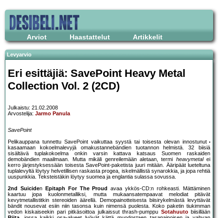
Arviot
Haastattelut
Artikkelit
Levyarvio
Eri esittäjiä: SavePoint Heavy Metal
Collection Vol. 2 (2CD)
Julkaistu: 21.02.2008
Arvostelija:
Jarmo Panula
SavePoint
Pelikauppana tunnettu SavePoint vaikuttaa syystä tai toisesta olevan innostunut
kasaamaan kokoelmalevyjä omakustannebändien tuotannon helmistä. 32 biisiä
sisältävä tuplakokoelma onkin varsin kattava katsaus Suomen raskaiden
demobändien maailmaan. Mutta mikäli genreilemään aletaan, termi
heavymetal
ei
kerro järjestyksessään toisesta SavePoint-paketista juuri mitään. Ääripäät lueteltuna
tuplalevyltä löytyy helvetillisen raskasta progea, iskelmällistä synarokkia, ja jopa rehtiä
uuspunkkia. Teksteistäkin löytyy suomea ja englantia sulassa sovussa.
2nd Suicide
n
Epitaph For The Proud
avaa ykkös-CD:n rohkeasti. Mättäminen
kaartuu jopa kuolonmetalliksi, mutta mukaansatempaavat melodiat pitävät
kevytmetallistitkin stereoiden äärellä. Demopainotteisesta biisirykelmästä levyttävät
bändit nousevat esiin niin tasonsa kuin nimensä puolesta. Koko paketin tiukimman
vedon kiskaiseekin pari pitkäsoittoa julkaissut thrash-pumppu
Sotahuuto
biisillään
Riita
, jossa kaikki osa-alueet lyövät kättä muodostaen tasapainoisen ja vahvan