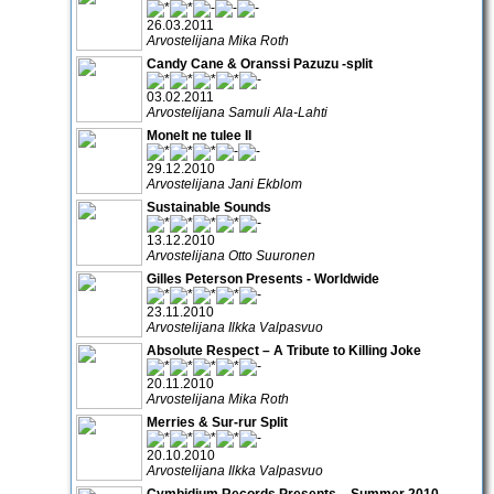
26.03.2011
Arvostelijana Mika Roth
Candy Cane & Oranssi Pazuzu -split
03.02.2011
Arvostelijana Samuli Ala-Lahti
Monelt ne tulee II
29.12.2010
Arvostelijana Jani Ekblom
Sustainable Sounds
13.12.2010
Arvostelijana Otto Suuronen
Gilles Peterson Presents - Worldwide
23.11.2010
Arvostelijana Ilkka Valpasvuo
Absolute Respect – A Tribute to Killing Joke
20.11.2010
Arvostelijana Mika Roth
Merries & Sur-rur Split
20.10.2010
Arvostelijana Ilkka Valpasvuo
Cymbidium Records Presents – Summer 2010