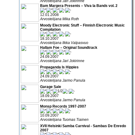
Arvostelijana Jari Jokirinne
Bam Margera Presents – Viva la Bands vol. 2
12.01.2008
Arvostelijana Mika Roth
Moody Electronic Stuff – Finnish Electronic Music
Compilation
18.10.2007
Arvostelijana Ilkka Valpasvuo
Hallam Foe – Original Soundtrack
24.09.2007
Arvostelijana Jari Jokirinne
Propaganda Is Hippies
24.09.2007
Arvostelijana Jarmo Panula
Garage Sale
18.09.2007
Arvostelijana Jarmo Panula
Monsp Records 1997-2007
10.09.2007
Arvostelijana Tuomas Tiainen
XVII Helsinki Samba Carnival - Sambas De Enredo
2007