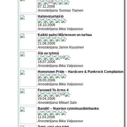
07.11.2006
Arvostelijana Tuomas Tiainen
Hahmotushäiriö
18.10.2006
Arvostelijana Ilkka Valpasvuo
Kaikki paitsi Mårtenson on turhaa
21.08.2006
Arvostelijana Janne Kuusinen
Älä oo tyhmä
18.07.2006
Arvostelijana Ilkka Valpasvuo
Hometown Pride – Hardcore & Punkrock Compilation
26.05.2006
Arvostelijana Ilkka Valpasvuo
Farewell To Arms 4
29.04.2006
Arvostelijana Mikael Salo
Bandit! – Nuorten rytmimusiikkihanke
11.03.2006
Arvostelijana Ilkka Valpasvuo
Tyttö, sinä olet tähti