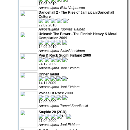
13.03.2010
Arvostelijana Ilkka Valpasvuo
Dancehall 2 - The Rise of Jamaican Dancehall
Culture
22.02.2010
Arvostelijana Tuomas Tiainen
Unleash The Power - The Finnish Heavy & Metal
Compilation 2009
14.02.2010
Arvostelijana Aleksi Leskinen
Pop & Rock Suomi Finland 2009
24.12.2009
Arvostelijana Jani Ekblom
Onnen laulut
14.11.2009
Arvostelijana Jani Ekblom
Voices Of Rock 2009
12.09.2009
Arvostelijana Tommi Saarikoski
Stupido 20 (2CD)
21.04.2009
Arvostelijana Jani Ekblom