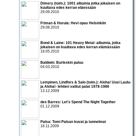
Dimery (toim.): 1001 albumia jotka jokaisen on
kuultava edes kerran eläessään
29.09.2010
Friman & Hurula: Hevi opas Helsinkiin
29.08.2010
Bond & Laine: 101 Heavy Metal -albumia, jotka
jokaisen on kuultava edes kerran elämässään
18.05.2010
Baldwin: Burleskin paluu
04.03.2010
Lempinen, Lindfors & Salo (toim.): Aloha! Uusi Laulu-
ja Aloha!- lehtien valitut palat 1978-1986
13.12.2009
des Barres: Let's Spend The Night Together
01.12.2009
Palsa: Tomi Palsan kuvat ja tunnelmat
18.11.2009