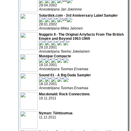
29.04.2002
Arvostelijana Jari Jokirinne
Solardisk.com - 3rd Anniversary Label Sampler
28.01.2002
Arvostelijana Miika Jalonen
Nuggets II - The Original Artyfacts From The British
Empire and Beyond 1963-1969
29.10.2001
Arvostelijana Teemu Jokelainen
Musique Compacte
18.10.2001
Arvostelijana Tuomas Ervamaa
Sound 01 - A Big Dada Sampler
18.10.2001
Arvostelijana Tuomas Ervamaa
Macdonald: Rock Connections
16.11.2011
Nyman: Tähtisumua
11.11.2011