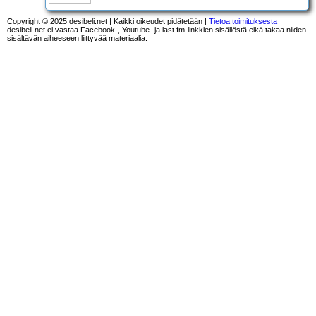
Copyright © 2025 desibeli.net | Kaikki oikeudet pidätetään |
Tietoa toimituksesta
desibeli.net ei vastaa Facebook-, Youtube- ja last.fm-linkkien sisällöstä eikä takaa niiden
sisältävän aiheeseen liittyvää materiaalia.