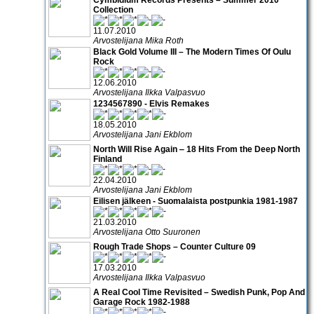
Collection
11.07.2010
Arvostelijana Mika Roth
Black Gold Volume III – The Modern Times Of Oulu
Rock
12.06.2010
Arvostelijana Ilkka Valpasvuo
1234567890 - Elvis Remakes
18.05.2010
Arvostelijana Jani Ekblom
North Will Rise Again ‒ 18 Hits From the Deep North
Finland
22.04.2010
Arvostelijana Jani Ekblom
Eilisen jälkeen - Suomalaista postpunkia 1981-1987
21.03.2010
Arvostelijana Otto Suuronen
Rough Trade Shops – Counter Culture 09
17.03.2010
Arvostelijana Ilkka Valpasvuo
A Real Cool Time Revisited – Swedish Punk, Pop And
Garage Rock 1982-1988