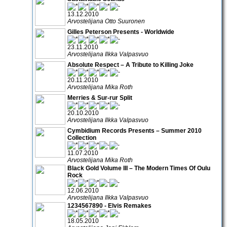
13.12.2010
Arvostelijana Otto Suuronen
Gilles Peterson Presents - Worldwide
23.11.2010
Arvostelijana Ilkka Valpasvuo
Absolute Respect – A Tribute to Killing Joke
20.11.2010
Arvostelijana Mika Roth
Merries & Sur-rur Split
20.10.2010
Arvostelijana Ilkka Valpasvuo
Cymbidium Records Presents – Summer 2010
Collection
11.07.2010
Arvostelijana Mika Roth
Black Gold Volume III – The Modern Times Of Oulu
Rock
12.06.2010
Arvostelijana Ilkka Valpasvuo
1234567890 - Elvis Remakes
18.05.2010