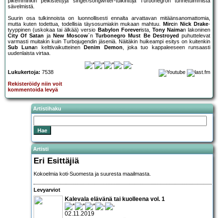
pikemminkin pelkistettyjä singer/songwriter-tulkintoja Turbonegron tunnetuimmista
sävelmistä.
Suurin osa tulkinnoista on luonnollisesti ennalta arvattavan mitäänsanomattomia,
mutta kuten todettua, todellisia täysosumiakin mukaan mahtuu.
Mirc
in
Nick Drake
-
tyyppinen (uskokaa tai älkää) versio
Babylon Forever
ista,
Tony Naima
n lakoninen
City Of Satan
ja
New Moscow
´n
Turbonegro Must Be Destroyed
puhuttelevat
varmasti muitakin kuin Turbojugendin jäseniä. Näitäkin huikeampi esitys on kuitenkin
Sub Luna
n kelttivaikutteinen
Denim Demon
, joka tuo kappaleeseen runsaasti
uudenlaista virtaa.
Lukukertoja:
7538
Rekisteröidy niin voit
kommentoida levyä
Artistihaku
Artisti
Eri Esittäjiä
Kokoelmia koti-Suomesta ja suuresta maailmasta.
Levyarviot
Kalevala elävänä tai kuolleena vol. 1
02.11.2019