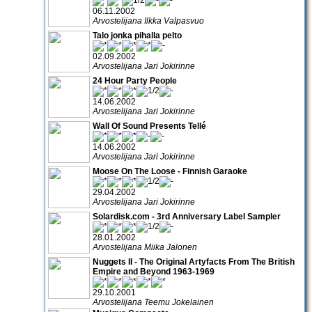
06.11.2002
Arvostelijana Ilkka Valpasvuo
Talo jonka pihalla pelto
02.09.2002
Arvostelijana Jari Jokirinne
24 Hour Party People
14.06.2002
Arvostelijana Jari Jokirinne
Wall Of Sound Presents Tellé
14.06.2002
Arvostelijana Jari Jokirinne
Moose On The Loose - Finnish Garaoke
29.04.2002
Arvostelijana Jari Jokirinne
Solardisk.com - 3rd Anniversary Label Sampler
28.01.2002
Arvostelijana Miika Jalonen
Nuggets II - The Original Artyfacts From The British
Empire and Beyond 1963-1969
29.10.2001
Arvostelijana Teemu Jokelainen