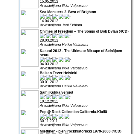
15.05.2012
Arvostelijana Ilkka Valpasvuo
Sea Monsters 2. Best of Brighton
14.04.2012
Arvostelijana Jani Ekblom
Chimes of Freedom – The Songs of Bob Dylan (4CD)
28.03.2012
Arvostelijana Heikki Väliniemi
Kasetti 2012 - The Ultimate Mixtape of Seinäjoen
seutu
04.03.2012
Arvostelijana Ilkka Valpasvuo
Balkan Fever Helsinki
30.01.2012
Arvostelijana Heikki Väliniemi
Sami Kukka versiot
10.12.2011
Arvostelijana Ilkka Valpasvuo
Pop @ Rock Collection California-Kittilä
30.11.2011
Arvostelijana Ilkka Valpasvuo
Miettinen - pieni rockhistoriikki 1979-2000 (4CD)