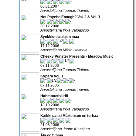
06.01.2007
Arvostelijana Tuomas Tiainen
Not Psycho Enough? Vol. 2 & Vol. 3
30.12.2006
Arvostelijana Ilkka Valpasvuo
Synkkien laulujen maa
17.12.2006
Arvostelijana Mikko Heimola
Cheeky Punster Presents - Meadow Music
07.11.2006
Arvostelijana Tuomas Tiainen
Kypärä vol. 3
07.11.2006
Arvostelijana Tuomas Tiainen
Hahmotushäiriö
18.10.2006
Arvostelijana Ilkka Valpasvuo
Kaikki paitsi Mårtenson on turhaa
21.08.2006
Arvostelijana Janne Kuusinen
Älä oo tyhmä