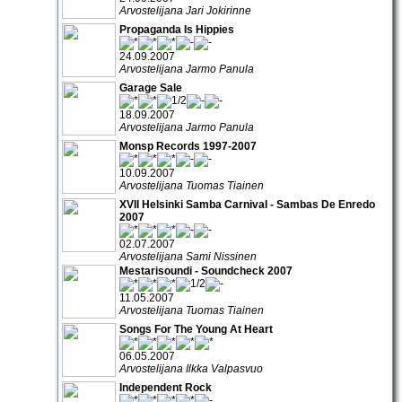
Arvostelijana Jari Jokirinne
Propaganda Is Hippies
24.09.2007
Arvostelijana Jarmo Panula
Garage Sale
18.09.2007
Arvostelijana Jarmo Panula
Monsp Records 1997-2007
10.09.2007
Arvostelijana Tuomas Tiainen
XVII Helsinki Samba Carnival - Sambas De Enredo
2007
02.07.2007
Arvostelijana Sami Nissinen
Mestarisoundi - Soundcheck 2007
11.05.2007
Arvostelijana Tuomas Tiainen
Songs For The Young At Heart
06.05.2007
Arvostelijana Ilkka Valpasvuo
Independent Rock