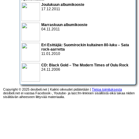
Joulukuun albumikooste
17.12.2011
Marraskuun albumikooste
04.11.2011
Eri Esittäjiä: Suomirockin kultainen 80-luku – Sata
rock-aarretta
11.01.2010
CD:
Black Gold – The Modern Times of Oulu Rock
24.11.2006
Copyright © 2025 desibeli.net | Kaikki oikeudet pidätetään |
Tietoa toimituksesta
desibeli.net ei vastaa Facebook-, Youtube- ja last.fm-linkkien sisällöstä eikä takaa niiden
sisältävän aiheeseen liittyvää materiaalia.