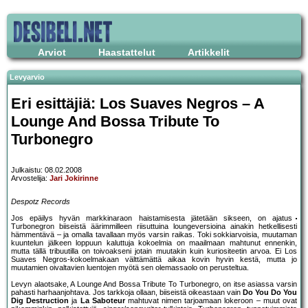
Arviot
Haastattelut
Artikkelit
Levyarvio
Eri esittäjiä: Los Suaves Negros – A
Lounge And Bossa Tribute To
Turbonegro
Julkaistu: 08.02.2008
Arvostelija:
Jari Jokirinne
Despotz Records
Jos epäilys hyvän markkinaraon haistamisesta jätetään sikseen, on ajatus
Turbonegron biiseistä äärimmilleen riisuttuina loungeversioina ainakin hetkellisesti
hämmentävä – ja omalla tavallaan myös varsin raikas. Toki sokkiarvoisia, muutaman
kuuntelun jälkeen loppuun kaluttuja kokoelmia on maailmaan mahtunut ennenkin,
mutta tällä tribuutilla on toivoakseni jotain muutakin kuin kuriositeetin arvoa. Ei Los
Suaves Negros-kokoelmakaan välttämättä aikaa kovin hyvin kestä, mutta jo
muutamien oivaltavien luentojen myötä sen olemassaolo on perusteltua.
Levyn alaotsake, A Lounge And Bossa Tribute To Turbonegro, on itse asiassa varsin
pahasti harhaanjohtava. Jos tarkkoja ollaan, biiseistä oikeastaan vain
Do You Do You
Dig Destruction
ja
La Saboteur
mahtuvat nimen tarjoamaan lokeroon – muut ovat