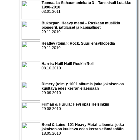
Tuomaala: Schaumaninkatu 3 – Tanssisali Lutakko
1990­-2010
03.01.2011
Bukszpan: Heavy metal – Raskaan musiikin
pioneerit, jättiläiset ja kapinalliset
29.11.2010
Heatley (toim.): Rock. Suuri ensyklopedia
29.11.2010
Harris: Hail! Hail! Rock'n'Roll
08.10.2010
Dimery (toim.): 1001 albumia jotka jokaisen on
kuultava edes kerran eläessään
29.09.2010
Friman & Hurula: Hevi opas Helsinkiin
29.08.2010
Bond & Laine: 101 Heavy Metal -albumia, jotka
jokaisen on kuultava edes kerran elämässään
18.05.2010