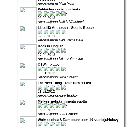
Arvostelijana Mika Roth
Puhtaiden vesien puolesta
08.09.2013
Arvostelijana Heikki Väliniemi
Liepeillä Anthology - Scenic Routes
02.06.2013
Arvostelijana Ilkka Valpasvuo
Rock in Finglish
27.04.2013
Arvostelijana Ilkka Valpasvuo
OSW mixtape
19.01.2013
Arvostelijana Aaro Beuker
The Next Thing / Your Turn Is Last
11.12.2012
Arvostelijana Aaro Beuker
Melkein neljäkymmentä vuotta
18.09.2012
Arvostelijana Jani Ekblom
Woimasointu & Ramopunk.com 10-vuotisjuhlalevy