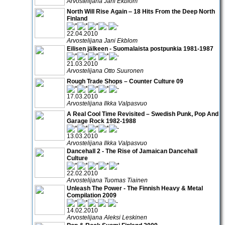
Arvostelijana Jani Ekblom
North Will Rise Again ‒ 18 Hits From the Deep North
Finland
22.04.2010
Arvostelijana Jani Ekblom
Eilisen jälkeen - Suomalaista postpunkia 1981-1987
21.03.2010
Arvostelijana Otto Suuronen
Rough Trade Shops – Counter Culture 09
17.03.2010
Arvostelijana Ilkka Valpasvuo
A Real Cool Time Revisited – Swedish Punk, Pop And
Garage Rock 1982-1988
13.03.2010
Arvostelijana Ilkka Valpasvuo
Dancehall 2 - The Rise of Jamaican Dancehall
Culture
22.02.2010
Arvostelijana Tuomas Tiainen
Unleash The Power - The Finnish Heavy & Metal
Compilation 2009
14.02.2010
Arvostelijana Aleksi Leskinen