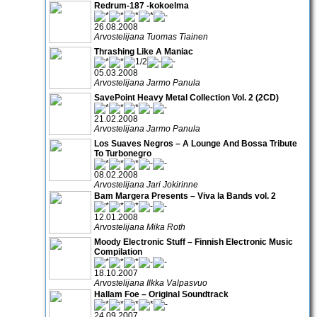
Redrum-187 -kokoelma
26.08.2008
Arvostelijana Tuomas Tiainen
Thrashing Like A Maniac
05.03.2008
Arvostelijana Jarmo Panula
SavePoint Heavy Metal Collection Vol. 2 (2CD)
21.02.2008
Arvostelijana Jarmo Panula
Los Suaves Negros – A Lounge And Bossa Tribute
To Turbonegro
08.02.2008
Arvostelijana Jari Jokirinne
Bam Margera Presents – Viva la Bands vol. 2
12.01.2008
Arvostelijana Mika Roth
Moody Electronic Stuff – Finnish Electronic Music
Compilation
18.10.2007
Arvostelijana Ilkka Valpasvuo
Hallam Foe – Original Soundtrack
24.09.2007