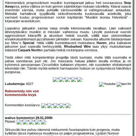
Hämmentävä progressiivisen musiikin kunniaparaati jatkuu heti seuraavassa
Step
Away
ssa, jonka väliosa on kuin genren sääntökirjan mukaan sävelletty. Kitarat saavat
enemmän särmää, mutta puhtaille särösoundeille ei vahingossakaan antauduta.
Melodiat harhailevat tyypillisellä skitsofreeniselta kuulostavalla asteikolla, joka
varmasti kuuluu progressiivisen rockin käyttämän ”Musiikin teoriaa Helvetistä” -
kirjasarjan avauslukuun.
Loppulevy jatkaakin samaa rataa omalla kiinnostavalla tavallaan. Liian vaikeasti
lähestyttäväksi musiikki ei missään vaiheessa muutu. Levylle puskevat vuoroin
aggressiiviset kitarariffit ja akustiset heleät soundit, välillä taas uiskennellaan
ennakkoluulottomasti jazzahtavien piirteiden sekaan. Kauneutta albumin biisitarjontaan
tuo Mew´n
Special
-hittiä välillä kunnioittavasti muistuttava
Haven
, joka katkaisee
jatkumon juuri sopivalla herkkyydellä.
Rhubarbed Wire
taas yltyy muistuttamaan
etäisesti
Carpark North
in parhaita hetkiä rockimpana versiona.
Tiedä sitten mitä kompetentimpi progeilija tästä tuumaisi, mutta tältä suunnalta ei
pahaa sanottavaa juuri ole. Jos massasta haluaa jollakin tavalla erottua ja on
kykenevä perustamaan Circusfolkin kaltaisen yhtyeen, niin suosittelen ehdottomasti
tekemään niin. Tämän myötä eetterin harmaaseen huttuun on syöpymässä häivähdys
purppuraa.
Lukukertoja:
6027
Rekisteröidy niin voit
kommentoida levyä
Kommenttien keskiarvo:
walrus kommentoi 29.01.2008:
Pisteet:
Sirkusväki itse puhuu näemmä mieluummin fuusiopopista kuin progesta, mutta
kyllähän tässä mainiossa musiikissa on paljon progeaineksia. Lisäisin Nunnun