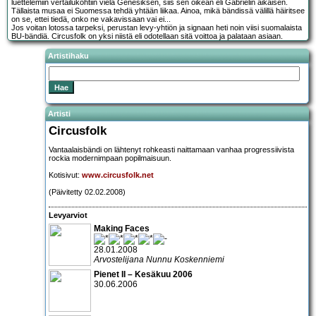
luettelemiin vertailukohtiin vielä Genesiksen, siis sen oikean eli Gabrielin aikaisen.
Tällaista musaa ei Suomessa tehdä yhtään liikaa. Ainoa, mikä bändissä välillä häiritsee
on se, ettei tiedä, onko ne vakavissaan vai ei...
Jos voitan lotossa tarpeksi, perustan levy-yhtiön ja signaan heti noin viisi suomalaista
BU-bändiä. Circusfolk on yksi niistä eli odotellaan sitä voittoa ja palataan asiaan.
Artistihaku
Artisti
Circusfolk
Vantaalaisbändi on lähtenyt rohkeasti naittamaan vanhaa progressiivista
rockia modernimpaan popilmaisuun.
Kotisivut:
www.circusfolk.net
(Päivitetty 02.02.2008)
Levyarviot
Making Faces
28.01.2008
Arvostelijana Nunnu Koskenniemi
Pienet II – Kesäkuu 2006
30.06.2006