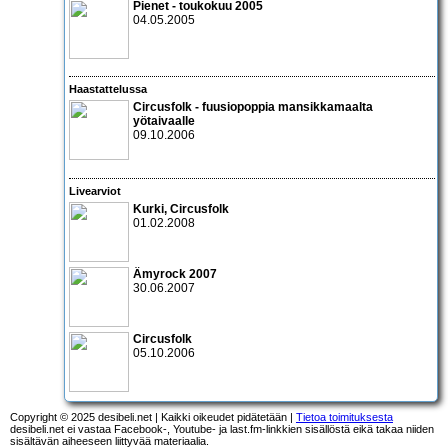
Pienet - toukokuu 2005
04.05.2005
Haastattelussa
Circusfolk
- fuusiopoppia mansikkamaalta
yötaivaalle
09.10.2006
Livearviot
Kurki
,
Circusfolk
01.02.2008
Ämyrock 2007
30.06.2007
Circusfolk
05.10.2006
Copyright © 2025 desibeli.net | Kaikki oikeudet pidätetään |
Tietoa toimituksesta
desibeli.net ei vastaa Facebook-, Youtube- ja last.fm-linkkien sisällöstä eikä takaa niiden
sisältävän aiheeseen liittyvää materiaalia.