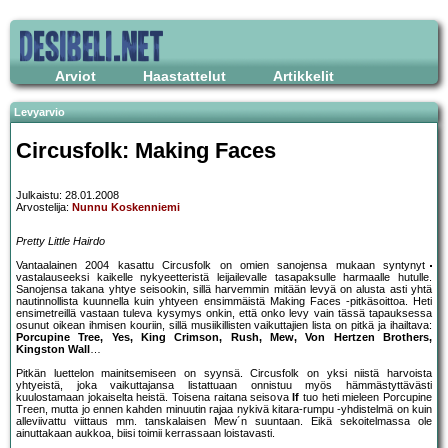
Arviot
Haastattelut
Artikkelit
Levyarvio
Circusfolk: Making Faces
Julkaistu: 28.01.2008
Arvostelija:
Nunnu Koskenniemi
Pretty Little Hairdo
Vantaalainen 2004 kasattu Circusfolk on omien sanojensa mukaan syntynyt
vastalauseeksi kaikelle nykyeetteristä leijailevalle tasapaksulle harmaalle hutulle.
Sanojensa takana yhtye seisookin, sillä harvemmin mitään levyä on alusta asti yhtä
nautinnollista kuunnella kuin yhtyeen ensimmäistä Making Faces -pitkäsoittoa. Heti
ensimetreillä vastaan tuleva kysymys onkin, että onko levy vain tässä tapauksessa
osunut oikean ihmisen kouriin, sillä musiikillisten vaikuttajien lista on pitkä ja ihailtava:
Porcupine Tree, Yes, King Crimson, Rush, Mew, Von Hertzen Brothers,
Kingston Wall
…
Pitkän luettelon mainitsemiseen on syynsä. Circusfolk on yksi niistä harvoista
yhtyeistä, joka vaikuttajansa listattuaan onnistuu myös hämmästyttävästi
kuulostamaan jokaiselta heistä. Toisena raitana seisova
If
tuo heti mieleen Porcupine
Treen, mutta jo ennen kahden minuutin rajaa nykivä kitara-rumpu -yhdistelmä on kuin
alleviivattu viittaus mm. tanskalaisen Mew´n suuntaan. Eikä sekoitelmassa ole
ainuttakaan aukkoa, biisi toimii kerrassaan loistavasti.