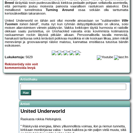
Breed
täräyttää tosin puolessavälissä kiekkoa pedaalin pohjaan sellaisella asenteella,
että permanto joutuu moisesta painosta vaarallisen rasituksen alaiseksi. Eikä
metallisesti tunnelmoiva
Turning Around
osaa sekään olla tarttumatta
kertosäkeellään takaraivoon.
United Underworld on tähän asti ollut monelle ainoastaan se ”
subbareiden
Ville
Tuomen
toinen bändi
”, mutta nyt kun ryhmän debyyttipitkäsoitto on ulkona, soisi
moisen aliarvioimisen viimein päättyvän. Vaikka keikkojen täyttä hurmosta ei raidoille
olekaan saatu puristettua, on Unshackled vaivatta eräs kovimmista kotimaisista
raskaamman rockin lätyistä pitkään aikaan. Persoonallisella tavalla menevää,
hanakasti tarttuvaa sekä terävästi potkivaa musiikkia ei ole koskaan liikaa, joten mikäli
menevämpi ja groovaavampi räiske maistuu, kannattaa ensitilassa tutustua bändin
esikoiseen.
Lukukertoja:
5629
Rekisteröidy niin voit
kommentoida levyä
Artistihaku
Artisti
United Underworld
Raskasta rokkia Helsingistä.
" Räiskyvää energiaa, lähes yliluonnollista voimaa, ilon ja riemun tunnetta,
kirkkaan monikirjavaa valoa – tuota kaikkea ja niin paljon vielä muuta, siitä