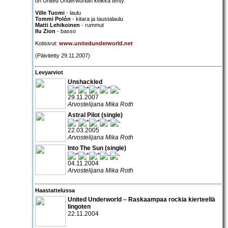
on United Underworldin keikka tehty."
Ville Tuomi
- laulu
Tommi Polón
- kitara ja taustalaulu
Matti Lehikoinen
- rummut
Ilu Zion
- basso
Kotisivut:
www.unitedunderworld.net
(Päivitetty 29.11.2007)
Levyarviot
Unshackled
29.11.2007
Arvostelijana Mika Roth
Astral Pilot (single)
22.03.2005
Arvostelijana Mika Roth
Into The Sun (single)
04.11.2004
Arvostelijana Mika Roth
Haastattelussa
United Underworld
– Raskaampaa rockia kierteellä
lingoten
22.11.2004