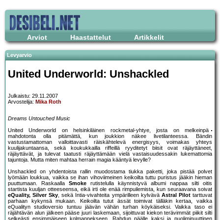
Arviot
Haastattelut
Artikkelit
Levyarvio
United Underworld: Unshackled
Julkaistu: 29.11.2007
Arvostelija:
Mika Roth
Dreams Untouched Music
United Underworld on helsinkiläinen rockmetal-yhtye, josta on melkeinpä
mahdotonta olla pitämättä, kun joukkion näkee livetilanteessa. Bändin
vastustamattoman valloittavasti räiskähtelevä energisyys, voimakas yhteys
kuulijakuntaansa, sekä koukukkailla riffeillä ryyditetyt biisit ovat räjäyttäneet,
räjäyttävät, ja tulevat taatusti räjäyttämään vielä vastaisuudessakin lukemattomia
tajuntoja. Mutta miten mahtaa herrain magia kääntyä levylle?
Unshackled on yhdentoista rallin muodostama tiukka paketti, joka pistää polvet
lyömään loukkua, vaikka se ihan vihoviimeinen keikoilta tuttu puristus jääkin hieman
puuttumaan. Raskaalla
Smoke
rutistelulla käynnistyvä albumi nappaa silti oitis
startista kuuljan otteeseensa, eikä irti ole enää rimpuilemista, kun seuraavana soivat
eQuality, Silver Sky
, sekä Intia-vivahteita ympärilleen kylvävä
Astral Pilot
tarttuvat
parhaan kykynsä mukaan. Keikoilta tutut ässät toimivat tälläkin kertaa, vaikka
eQualityn studioversio tuntuu jäävän vähän turhan köykäiseksi. Vaikka taso ei
räjähtävän alun jälkeen pääse juuri laskemaan, sijoittuvat kiekon terävimmät piikit silti
selkeästi ensimmäiseen kolmannekseen. Rahdun päälle kaksi ja puoliminuuttinen