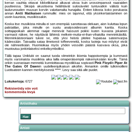
kerran vauhtia ottavat kikkelikitarat alkavat ulvoa kuin urossimpanssit naaraiden
puutteessa. Siksipä akustisena helähtävät sulosävelet tuntuvatkin välistä kuin
laulurunouden muusan korviin valuttamalta hunajalta. Eniten kiitosta koko porukasta
annan
Antti Matikaisen
rummuille: mies on tajunnut, että yksinkertaistaminen on
usein kaunista, musiikissakin.
Koska itse musiikista minulla ei sen enempää sanottavaa olekaan, aion kuluttaa lopun
palstatilan, joka minulle on suotu analysoidessani albumin kantta. Koska
soittajapoikain alemmat raajat menevät hassusti poikki kuten kuvasta jokainen
varmasti näkee, he näyttävät lähinnä melkein-mutta-ei-ihan-vihaisilta menninkäisiltä.
Menninkäisteoriaani tukee se, että yksi heistä pitelee hupaisaa sateenvarjoa
kädessään. Taivaalta sataa ilmeisesti toffeeveneitä, koska luoteja nuo möykyt eivät
ole nähneetkään. Huomioikaa myös yhden vesselin päästä kasvava oksa, joka
muotoutuu jonkinlaiseksi enkelisymboliksi.
Tällä tapaa Uniklubi on saanut tuoda viimeinkin ikiomia happoisempia ja kummasti
myös varsinaista musiikkia aika lailla omaperäisempiä näkemyksiään levylle. Tämä
onkin suorastaan menneitä kunnioittavaa mystiikkaa sopivasti
Pink Floyd
in
Piper At
The Gates Of Dawn
in uudelleenjulkaisun aikoihin. Annankin omille tulkinnoilleni
Luotisateen kannen merkityksestä *****. Levy saa siitä alle puolet.
Lukukertoja:
6727
Rekisteröidy niin voit
kommentoida levyä
Artistihaku
Artisti