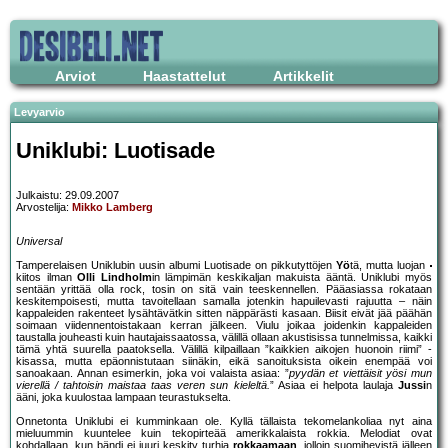
Arviot
Haastattelut
Artikkelit
Levyarvio
Uniklubi: Luotisade
Julkaistu: 29.09.2007
Arvostelija:
Mikko Lamberg
Universal
Tamperelaisen Uniklubin uusin albumi Luotisade on pikkutyttöjen
Yö
tä, mutta luojan
kiitos ilman
Olli Lindholm
in lämpimän keskikaljan makuista ääntä. Uniklubi myös
sentään yrittää olla rock, tosin on sitä vain teeskennellen. Pääasiassa rokataan
keskitempoisesti, mutta tavoitellaan samalla jotenkin hapuilevasti rajuutta – näin
kappaleiden rakenteet lysähtävätkin sitten näppärästi kasaan. Biisit eivät jää päähän
soimaan viidennentoistakaan kerran jälkeen. Viulu joikaa joidenkin kappaleiden
taustalla jouheasti kuin hautajaissaatossa, välillä ollaan akustisissa tunnelmissa, kaikki
tämä yhtä suurella paatoksella. Välillä kilpaillaan ”kaikkien aikojen huonoin riimi” -
kisassa, mutta epäonnistutaan siinäkin, eikä sanoituksista oikein enempää voi
sanoakaan. Annan esimerkin, joka voi valaista asiaa: ”
pyydän et viettäisit yösi mun
vierellä / tahtoisin maistaa taas veren sun kieleltä.
” Asiaa ei helpota laulaja
Jussi
n
ääni, joka kuulostaa lampaan teurastukselta.
Onnetonta Uniklubi ei kumminkaan ole. Kyllä tällaista tekomelankoliaa nyt aina
mieluummin kuuntelee kuin tekopirteää amerikkalaista rokkia. Melodiat ovat
kohdallaan, kun bändi ei juuri keskity turhia
rokkaamaan
, jolloin suomihevistä jälleen