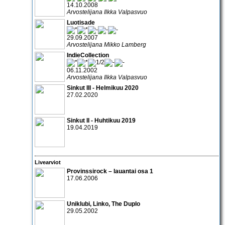
14.10.2008
Arvostelijana Ilkka Valpasvuo
Luotisade
29.09.2007
Arvostelijana Mikko Lamberg
IndieCollection
06.11.2002
Arvostelijana Ilkka Valpasvuo
Sinkut III - Helmikuu 2020
27.02.2020
Sinkut II - Huhtikuu 2019
19.04.2019
Livearviot
Provinssirock – lauantai osa 1
17.06.2006
Uniklubi
,
Linko
,
The Duplo
29.05.2002