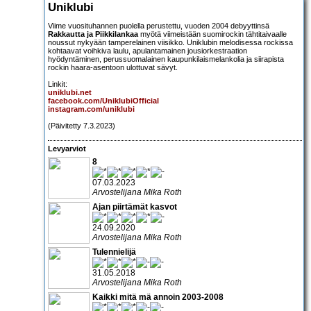
Uniklubi
Viime vuosituhannen puolella perustettu, vuoden 2004 debyyttinsä
Rakkautta ja Piikkilankaa
myötä viimeistään suomirockin tähtitaivaalle
noussut nykyään tamperelainen viisikko. Uniklubin melodisessa rockissa
kohtaavat voihkiva laulu, apulantamainen jousiorkestraation
hyödyntäminen, perussuomalainen kaupunkilaismelankolia ja siirapista
rockin haara-asentoon ulottuvat sävyt.
Linkit:
uniklubi.net
facebook.com/UniklubiOfficial
instagram.com/uniklubi
(Päivitetty 7.3.2023)
Levyarviot
8
07.03.2023
Arvostelijana Mika Roth
Ajan piirtämät kasvot
24.09.2020
Arvostelijana Mika Roth
Tulennielijä
31.05.2018
Arvostelijana Mika Roth
Kaikki mitä mä annoin 2003-2008