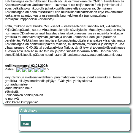
Talvikuningas ei ole hittibiisien kavalkadi. Se ei myöskään ole CMX:n Täydellinen Ja
Kokonaisvaltainen Uudistuminen -- luvassa ei ole neljän tunnin funk-jamittelua eikä
edes pelkällä pygmikuorolla ja kukkopillillä säestettyä oopperaa. Sen sijaan
Talvikuningas on sekä tekstillisesti että musiikillisesti harvinaisen ehyt kokonaisuus,
jonka arvo avautuu vasta useammalla kuuntelukerralla (puhumattakaan
listakilpakumppaneihin vertailusta).
Totta, mukana ovat kaikki CMX-kliseet -- vaikeaselkoiset sanoitukset, 7/4-tahtilaji,
Yrjänänä epälaulu, suorat viittaukset aiempiin sävellyksiin. Mutta kyseessä on myös
normaalin CD-julkaisun rajat haastava tarinakokonaisuus, jossa musiikki, lyriikat ja
grafiikka muodostavat kylmän, julman ja upean kokonaisuuden, joka palkitsee
perehtyjän. Pelkkä kunnianhimo ja erikoisuudentavoittelu ei ansaitse ylisanoja, mutta
Talvikuningas on onnistunut paketti taidetta, multimediaa, musiikkia ja elämystä. Jos
vihaat progea, CMX:ää tai spekulatiivista fiktiota, tämä levy ei todennäköisesti nouse
suosikiksesi. Kaikille muille tätä voi ja pitää suositella varauksetta. Harvoin näin
pienellä kielialueella pääsee nauttimaan näin asiansa osaavasta omistautumisesta.
nniil kommentoi 02.01.2008:
Pisteet:
levy oli minun mieleeni täydellinen. pari mahtavaa riffiä ja upeat sanoitukset. hieno
grafiikka. eli täysi multimedia pläjäys. "Vain yksi yksityiskohta
voi jäädä mieleen,
jäädä mieleen koko
elämästä.
Jokin valkea hehku päivän
jo mentyä,
jokin katse kumppanin"
Artistihaku