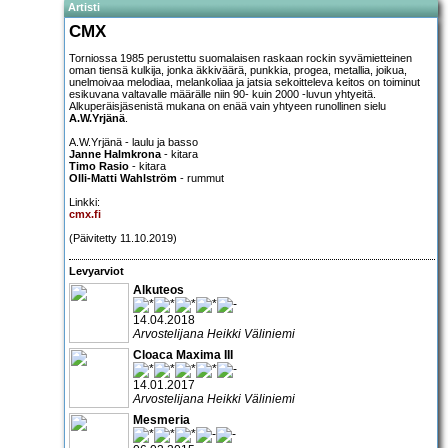
Artisti
CMX
Torniossa 1985 perustettu suomalaisen raskaan rockin syvämietteinen
oman tiensä kulkija, jonka äkkiväärä, punkkia, progea, metallia, joikua,
unelmoivaa melodiaa, melankoliaa ja jatsia sekoitteleva keitos on toiminut
esikuvana valtavalle määrälle niin 90- kuin 2000 -luvun yhtyeitä.
Alkuperäisjäsenistä mukana on enää vain yhtyeen runollinen sielu
A.W.Yrjänä
.
A.W.Yrjänä - laulu ja basso
Janne Halmkrona
- kitara
Timo Rasio
- kitara
Olli-Matti Wahlström
- rummut
Linkki:
cmx.fi
(Päivitetty 11.10.2019)
Levyarviot
Alkuteos
14.04.2018
Arvostelijana Heikki Väliniemi
Cloaca Maxima III
14.01.2017
Arvostelijana Heikki Väliniemi
Mesmeria