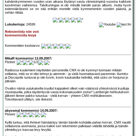
kahdenkymmenen vuoden uran aikana löytänyt vasta viimeisimpinä vuosina kaikkein
luovimman vaiheensa. Talvikuningas ei ole minulle bändin paras albumi, mutta hyvin
todennäköisesti se on sitä erittäin monelle vielä kymmenenkin vuoden päästä, ja
sehän riittää.
Lukukertoja:
24599
Rekisteröidy niin voit
kommentoida levyä
Kommenttien keskiarvo:
MikaR kommentoi 12.09.2007:
Pisteet:
Radiossa kuulemieni näytteiden perusteella CMX ei ole kyennyt luomaan mitään
sellaista, mitä se ei olisi tehnyt jo aiemmin - ja vielä huomattavasti paremmin. Aurinko
ja Discopolis tuntuvat jo niin kovin, kovin kaukaisilta helmiltä, että usko on horjunut jo
pitkään.
Ovatko nämä uutukaiselta kuullut kappaleet olleet vain väärissä yhteyksissä kuultuja
muotopuolia, jotka täydentyvät vasta kokonaisuuden osina? Lambergin hehkutuksen
jälkeen lienee pakko tutustua - vielä kerran - yhteen CMX-möhkäleeseen.
Toivottavasti yllätyn, siis iloisesti.
abyssmal kommentoi 14.09.2007:
Pisteet:
Kyllä tuntuu, että ihmiset hämääntyy tämän bändin kohdalla pahan kerran. CMX nauttii
sellaisesta asemasta, jossa kaikki sen tekeminen palkitaan viidellä tähdellä ja bändin
ylimielisyys kasvaa levy levyltä.