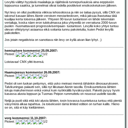
Levyltä välittyi hyytäviä maalailuja ja räjähtäviä tunnepurkauksia aina eeppiseen
loppuunsa saakka, ja tunnelmat olivat todella positiiviset ensikosketuksen jälkeen.
Nyt levy on ollut puolitoista viikkoa tehosoitossa ja niin se taitaa pysyä, sillä CMX on
takonut kasaan lähes Aionin veroisen mestariteoksen, mikä jaksaa ihastuttaa tätä
kuulijaa kerta toisensa jälkeen. Yhtyeen 90-luvun tuotantoon en lähde tekemään
vertailuja, koska näen eron tulokulmassa joka yhtyeellä on verrattuna 2000-luvun
puolen -huomattavasti progressiivisempaan- tuotantoon. Levyllä koko yhtye tuntuu
olevan vihkiytynyt asiaansa eikä soitanta tunnu pakotetulta, kuten Pedot levyllä
paikoitellen.
Jos jotain negatiivista on sanottava niin levy on kyllä aivan liian lyhyt. ;)
hemisphere kommentoi 25.09.2007:
Pisteet:
Loistavaa! CMX ylitti itsensä.
Haamujeesus kommentoi 26.09.2007:
Pisteet:
Pedot oli sen luokan pettymys, että usko meinasi mennä tähänkin dinosaurukseen.
Talvikuningas palautti sen, sillä nyt liikutaan Aionin tasolla. Ensikuuntelusta lähtien
iskuja makuhermoon enkä voinut kuin nyökkäillä hyväksyvästi. Paketti pysyy hyvin
kasassa alusta loppuun ja Tuomas Peipon rummuttelu on noussut uudelle tasolle.
Neljä ja puoli siitä että iski alusta lähtien, tosin kovassa kuuntelussa tuntuu että pientä
väsymistä alkaa tapahtua. Ja toisekseen tämä limited edition on turhan kallis. Hieno
se on, sitä ei käy kieltäminen.
vorg kommentoi 11.10.2007:
Pisteet: