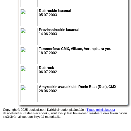
Ruisrockin lauantai
05.07.2003
Provinssirockin lauantai
14.06.2003
Tammerfest:
CMX
,
Viikate
,
Verenpisara
ym.
18.07.2002
Ruisrock
06.07.2002
Ämyrockin avausklubi:
Ronin Beat
(Rus),
CMX
28.06.2002
Copyright © 2025 desibeli.net | Kaikki oikeudet pidätetään |
Tietoa toimituksesta
desibeli.net ei vastaa Facebook-, Youtube- ja last.fm-linkkien sisällöstä eikä takaa niiden
sisältävän aiheeseen liittyvää materiaalia.