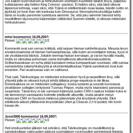
Jos kaiken kuorrutuksen ja hehkutuksen unohtaen kuuntelee tätäkin levyä, paljastuu
kultakääreen alta heikko King Crimson -pastissi. Ei heikko siksi, että biisit olisivat
läpeensä kehnoja, vaan siksi, että Yrjänä ei edelleenkään osaa laulaa, bändin soitto on
jäykkää (ei tosin ihan niin kankeaa kuin Dinosaurus Stereophonicuksella)ja kaikki
tämä on kuultu paremmin tuotettuna aiemmin. Se, että joku aiemmin hienosti tehty
musiikillinen täysosuma käännetään välttävästi Suomen kielelle, ei oikeuta mielestäni
hehkutukseen.
mhei kommentoi 16.09.2007:
Pisteet:
Kommentit ovat sen verran kriittisiä, että tarjoan hieman tukihehkutusta. Minusta levyn
ennakkomainonta oli hieman harhaanjohtavaa, sillä kuten arvostelijakin toteaa, kyse ei
ole yksittäisestä biisistä. Joitakin teemoja hiukan kerrataan, ja varsin hyvällä maulla,
mutta se oikeuttaa puhumaan vasta teemallisesta albumikokonaisuudesta.
Scifitarinastakaan on turha pitää kamalasti melua kumpaankaan suuntaan, sillä samaa
samanistista salamyhkäisyyttä ja eksistentiaalituskaa Yrjänä sanoitukset ovat kuin
ennenkin. Pari avainsanaa vain on vaihtunut.
That said, Talvikuningas on mielestäni erinomaisen hyvä ja tarpeellinen levy, sillä
yhtyeitä joilla on oikeasti kykyä tehdä tällaisia proge-eepoksia ei ole liikaa.
Ennenkaikkea se on mielestäni soittajalevy, koska tuotanto ja soundit korostavat
yksittäisten soittajien (erityisesti Tuomas Peipon, mutta myös kitaristien) panosta ja
osaamista. Tämä levy ei siis varmasti käännytä uuden CMX:n taakse ketään kuka ei
ole lämmennyt sanotaanko kolmelle edelliselle albumille, mutta ainakin minun
kirjoissani CMX on hyvässä mielessä pätevimpiä yhä levyttäviä yhtyeitä. Eikä
edellisistä aidosti yllättävistä levyistäkään (Aion ja Cloacan 2:n b-puolet) niin kovin
kauaa ole.
Jussi3000 kommentoi 16.09.2007:
Pisteet:
Heti ensikuuntelun jälkeen tuli selväksi, että Talvikuningas on musiikillisesti ja
sanoituksiltaan valovuoden päässä suomalaisen rockmusiikin perinteisistä linjoista.