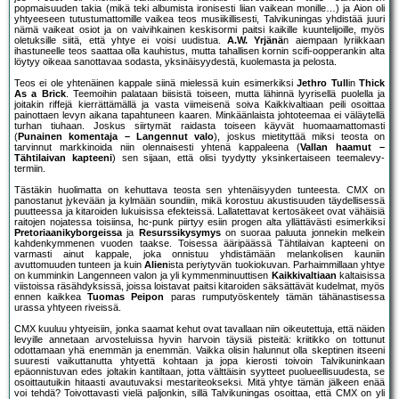
popmaisuuden takia (mikä teki albumista ironisesti liian vaikean monille…) ja Aion oli
yhtyeeseen tutustumattomille vaikea teos musiikillisesti, Talvikuningas yhdistää juuri
nämä vaikeat osiot ja on vaivihkainen keskisormi paitsi kaikille kuuntelijoille, myös
oletuksille siitä, että yhtye ei voisi uudistua.
A.W. Yrjänä
n aiempaan lyriikkaan
ihastuneelle teos saattaa olla kauhistus, mutta tahallisen kornin scifi-oopperankin alta
löytyy oikeaa sanottavaa sodasta, yksinäisyydestä, kuolemasta ja pelosta.
Teos ei ole yhtenäinen kappale siinä mielessä kuin esimerkiksi
Jethro Tull
in
Thick
As a Brick
. Teemoihin palataan biisistä toiseen, mutta lähinnä lyyrisellä puolella ja
joitakin riffejä kierrättämällä ja vasta viimeisenä soiva Kaikkivaltiaan peili osoittaa
painottaen levyn aikana tapahtuneen kaaren. Minkäänlaista johtoteemaa ei väläytellä
turhan tiuhaan. Joskus siirtymät raidasta toiseen käyvät huomaamattomasti
(
Punainen komentaja – Langennut valo
), joskus mietityttää miksi teosta on
tarvinnut markkinoida niin olennaisesti yhtenä kappaleena (
Vallan haamut –
Tähtilaivan kapteeni
) sen sijaan, että olisi tyydytty yksinkertaiseen teemalevy-
termiin.
Tästäkin huolimatta on kehuttava teosta sen yhtenäisyyden tunteesta. CMX on
panostanut jykevään ja kylmään soundiin, mikä korostuu akustisuuden täydellisessä
puutteessa ja kitaroiden lukuisissa efekteissä. Lallatettavat kertosäkeet ovat vähäisiä
raitojen nojatessa toisiinsa, hc-punk piirtyy esiin progen alta yllättävästi esimerkiksi
Pretoriaanikyborgeissa
ja
Resurssikysymys
on suoraa paluuta jonnekin melkein
kahdenkymmenen vuoden taakse. Toisessa ääripäässä Tähtilaivan kapteeni on
varmasti ainut kappale, joka onnistuu yhdistämään melankolisen kauniin
avuttomuuden tunteen ja kuin
Alien
ista periytyvän tuokiokuvan. Parhaimmillaan yhtye
on kumminkin Langenneen valon ja yli kymmenminuuttisen
Kaikkivaltiaan
kaltaisissa
viistoissa räsähdyksissä, joissa loistavat paitsi kitaroiden säksättävät kudelmat, myös
ennen kaikkea
Tuomas Peipon
paras rumputyöskentely tämän tähänastisessa
urassa yhtyeen riveissä.
CMX kuuluu yhtyeisiin, jonka saamat kehut ovat tavallaan niin oikeutettuja, että näiden
levyille annetaan arvosteluissa hyvin harvoin täysiä pisteitä: kriitikko on tottunut
odottamaan yhä enemmän ja enemmän. Vaikka olisin halunnut olla skeptinen itseeni
suuresti vaikuttanutta yhtyettä kohtaan ja jopa kierosti toivoin Talvikuninkaan
epäonnistuvan edes joltakin kantiltaan, jotta välttäisin syytteet puolueellisuudesta, se
osoittautuikin hitaasti avautuvaksi mestariteokseksi. Mitä yhtye tämän jälkeen enää
voi tehdä? Toivottavasti vielä paljonkin, sillä Talvikuningas osoittaa, että CMX on yli