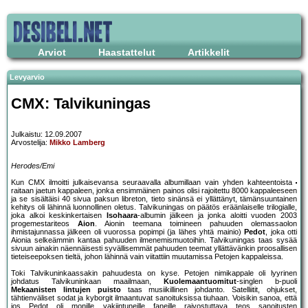
Arviot
Haastattelut
Artikkelit
Levyarvio
CMX: Talvikuningas
Julkaistu: 12.09.2007
Arvostelija:
Mikko Lamberg
Herodes/Emi
Kun CMX ilmoitti julkaisevansa seuraavalla albumillaan vain yhden kahteentoista
raitaan jaetun kappaleen, jonka ensimmäinen painos olisi rajoitettu 8000 kappaleeseen
ja se sisältäisi 40 sivua paksun libreton, tieto sinänsä ei yllättänyt, tämänsuuntainen
kehitys oli lähinnä luonnollinen oletus. Talvikuningas on päätös eräänlaiselle trilogialle,
joka alkoi keskinkertaisen
Isohaara
-albumin jälkeen ja jonka aloitti vuoden 2003
progemestariteos
Aion
. Aionin teemana toimineen pahuuden olemassaolon
ihmistajunnassa jälkeen oli vuorossa popimpi (ja lähes yhtä mainio)
Pedot
, joka otti
Aionia selkeämmin kantaa pahuuden ilmenemismuotoihin. Talvikuningas taas sysää
sivuun ainakin näennäisesti syvällisemmät pahuuden teemat yllättävänkin proosallisen
tieteiseepoksen tieltä, johon lähinnä vain viitattiin muutamissa Petojen kappaleissa.
Toki Talvikuninkaassakin pahuudesta on kyse. Petojen nimikappale oli lyyrinen
johdatus Talvikuninkaan maailmaan,
Kuolemaantuomitut
-singlen b-puoli
Mekaanisten lintujen puisto
taas musiikillinen johdanto. Satelliitit, ohjukset,
tähtienväliset sodat ja kyborgit ilmaantuvat sanoituksissa tiuhaan. Voisikin sanoa, että
jos Pedot oli monille vakiintuneille faneille raivostuttava teos sanoitusten