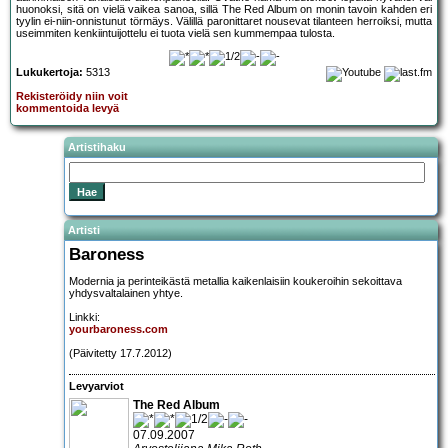
huonoksi, sitä on vielä vaikea sanoa, sillä The Red Album on monin tavoin kahden eri
tyylin ei-niin-onnistunut törmäys. Välillä paronittaret nousevat tilanteen herroiksi, mutta
useimmiten kenkiintuijottelu ei tuota vielä sen kummempaa tulosta.
Lukukertoja:
5313
Rekisteröidy niin voit
kommentoida levyä
Artistihaku
Artisti
Baroness
Modernia ja perinteikästä metallia kaikenlaisiin koukeroihin sekoittava
yhdysvaltalainen yhtye.
Linkki:
yourbaroness.com
(Päivitetty 17.7.2012)
Levyarviot
The Red Album
07.09.2007