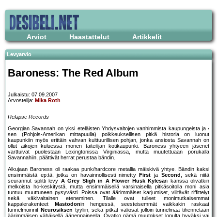
Arviot
Haastattelut
Artikkelit
Levyarvio
Baroness: The Red Album
Julkaistu: 07.09.2007
Arvostelija:
Mika Roth
Relapse Records
Georgian Savannah on yksi eteläisten Yhdysvaltojen vanhimmista kaupungeista ja
sen (Pohjois-Amerikan mittapuulla) poikkeuksellisen pitkä historia on luonut
kaupunkiin myös erittäin vahvan kulttuurillisen pohjan, jonka ansiosta Savannah on
ollut aikojen kuluessa monen taiteilijan kotikaupunki. Baroness yhtyeen jäsenet
varttuivat puolestaan Lexingtonissa Virginiassa, mutta muutettuaan porukalla
Savannahiin, päättivät herrat perustaa bändin.
Alkujaan Baroness oli raakaa punk/hardcore metallia mäiskivä yhtye. Bändin kaksi
ensimmäistä ep:tä, jotka on havainnollisesti nimetty
First
ja
Second
, sekä niitä
seurannut splitti levy
A Grey Sligh in A Flower Husk Kylesa
n kanssa olivatkin
melkoista hc-keskitystä, mutta ensimmäisellä varsinaisella pitkäsoitolla moni asia
tuntuu muuttuneen pysyvästi. Poissa ovat äärimmäiset karjumiset, viiltävät riffittelyt
sekä väkivaltainen eteneminen. Tilalle ovat tulleet monimutkaisemmat
kappalerakenteet
Mastodon
in hengessä, seesteisemmät vaikkakin raskaat
tunnelmoinnit
Neurosiksen
tyyliin, sekä pitkät väliosat jolloin tunnelmaa tihennetään
äärimmäisen vähäisellä äänenpaineella. Ovatko nämä muutokset lopulta hyväksi vai