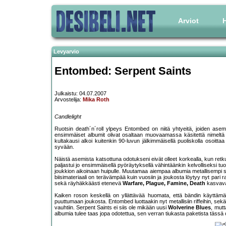
Arviot
H
Levyarvio
Entombed: Serpent Saints
Julkaistu: 04.07.2007
Arvostelija:
Mika Roth
Candlelight
Ruotsin death´n´roll ylpeys Entombed on niitä yhtyeitä, joiden ase
ensimmäiset albumit olivat osaltaan muovaamassa käsitettä nimeltä d
kultakausi alkoi kuitenkin 90-luvun jälkimmäisellä puoliskolla osoitt
syvään.
Näistä asemista katsottuna odotukseni eivät olleet korkealla, kun retkue
paljastui jo ensimmäisellä pyöräytyksellä vähintäänkin kelvolliseksi tuot
joukkion aikoinaan huipulle. Muutamaa aiempaa albumia metallisempi sie
biisimateriaali on terävämpää kuin vuosiin ja joukosta löytyy nyt pari ra
sekä räyhäkkäästi etenevä
Warfare, Plague, Famine, Death
kasvavat
Kaiken roson keskellä on yllättävää huomata, että bändin käyttämät 
puuttumaan joukosta. Entombed luottaakin nyt metallisiin riffeihin, sekä
vauhtiin. Serpent Saints ei siis ole mikään uusi
Wolverine Blues
, mut
albumia tulee taas jopa odotettua, sen verran tiukasta paketista tässä 