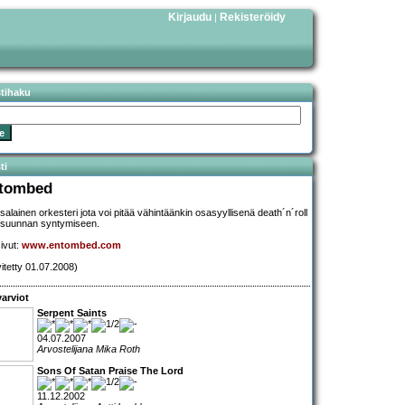
Kirjaudu
Rekisteröidy
|
stihaku
ti
tombed
salainen orkesteri jota voi pitää vähintäänkin osasyyllisenä death´n´roll
lisuunnan syntymiseen.
sivut:
www.entombed.com
vitetty 01.07.2008)
arviot
Serpent Saints
04.07.2007
Arvostelijana Mika Roth
Sons Of Satan Praise The Lord
11.12.2002