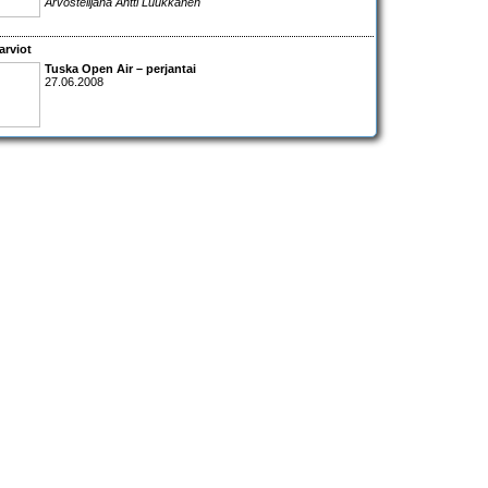
Arvostelijana Antti Luukkanen
arviot
Tuska Open Air – perjantai
27.06.2008