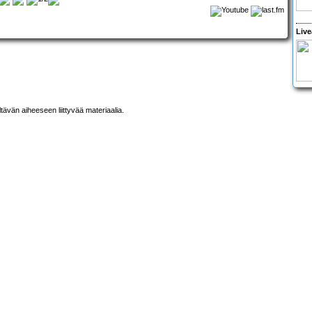
Live
ltävän aiheeseen liittyvää materiaalia.