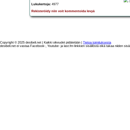
Lukukertoja:
4977
Rekisteröidy niin voit kommentoida levyä
Copyright © 2025 desibeli.net | Kaikki oikeudet pidätetään |
Tietoa toimituksesta
desibeli.net ei vastaa Facebook-, Youtube- ja last.fm-linkkien sisällöstä eikä takaa niiden sisä