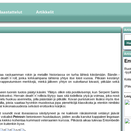
aastattelut
Artikkelit
Arti
Artis
En
Ruot
-tyy
maa raskaamman rokin ja metallin historiassa on turha lähteä kiistämään. Bändin
eath´n´roll, jonka kirkkaimpana tähtenä yhtye itse loisti vuosia. Pitkään kestänyt
Koti
aa rappeutumisen merkkejä, minkä jälkeen yhtye on sukeltanut loivasti, pitkään sekä
(Päi
en tuorein tuotos päätyi käsiini. Yllätys olikin sitä positiivisempi, kun Serpent Saints
okseksi. Herrain death´n´rollista löytyy taas sitä todellista ytyä ja voimaa, joka nosti
Levy
lu huokuu asennetta, jolla päästään jo pitkälle. Kovan puristuksen lisäksi myös itse
llia, joista saattaa hyvinkin muodostua jopa pienehköjä klassikoita ja etenkin nimibiisi
 kokonaisuudesta selvästi erottuviksi kärjiksi.
soundit ovat itseasiassa siistiytyneet ja ne kaikkein räkäisimmät vetäisyt jäävät
 vokalisti
Petrov
in betoniseen huutolauluun, joiden avulla karsitut kappaleet lingotaan
ta kiekko kohentaa kummasti veteraanien kurssia. Pitkästä aikaa tulevaa Entombedin
on kuitenkin kyse.