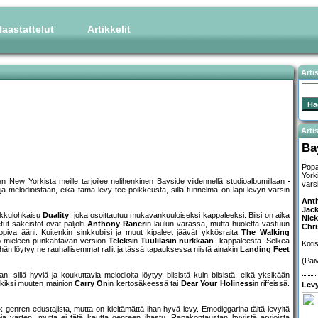
aastattelut
Artikkelit
Arti
Artis
Ba
Popa
Yorki
 New Yorkista meille tarjoilee nelihenkinen Bayside viidennellä studioalbumillaan
varsi
a melodioistaan, eikä tämä levy tee poikkeusta, sillä tunnelma on läpi levyn varsin
Ant
Jac
nkkulohkaisu
Duality
, joka osoittautuu mukavankuuloiseksi kappaleeksi. Biisi on aika
Nic
t säkeistöt ovat paljolti
Anthony Raneri
n laulun varassa, mutta huoletta vastuun
Chri
opiva ääni. Kuitenkin sinkkubiisi ja muut kipaleet jäävät ykkösraita
The Walking
 tuo mieleen punkahtavan version
Teleks
in
Tuulilasin nurkkaan
-kappaleesta. Selkeä
Koti
ähän löytyy ne rauhallisemmat rallit ja tässä tapauksessa niistä ainakin
Landing Feet
(Päi
 sillä hyviä ja koukuttavia melodioita löytyy biisistä kuin biisistä, eikä yksikään
erkiksi muuten mainion
Carry On
in kertosäkeessä tai
Dear Your Holiness
in riffeissä.
Levy
genren edustajista, mutta on kieltämättä ihan hyvä levy. Emodiggarina tältä levyltä
koja varten, mutta ei tätä kautta genreen ihastu. Rapakontaustan hyvistä arvioista