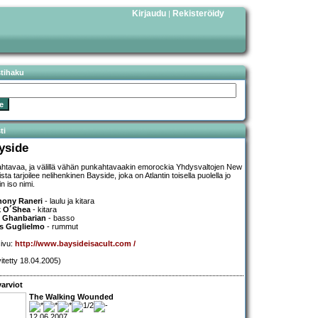
Kirjaudu
Rekisteröidy
|
stihaku
ti
yside
htavaa, ja välillä vähän punkahtavaakin emorockia Yhdysvaltojen New
sta tarjoilee nelihenkinen Bayside, joka on Atlantin toisella puolella jo
n iso nimi.
hony Raneri
- laulu ja kitara
k O´Shea
- kitara
k Ghanbarian
- basso
s Guglielmo
- rummut
sivu:
http://www.baysideisacult.com /
vitetty 18.04.2005)
arviot
The Walking Wounded
12.06.2007