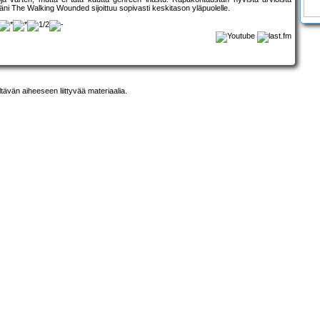
ni The Walking Wounded sijoittuu sopivasti keskitason yläpuolelle.
ltävän aiheeseen liittyvää materiaalia.