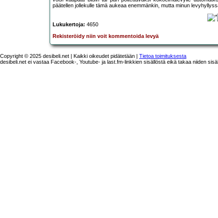
päätellen jollekulle tämä aukeaa enemmänkin, mutta minun levyhyllyssä
Lukukertoja:
4650
Rekisteröidy niin voit kommentoida levyä
Copyright © 2025 desibeli.net | Kaikki oikeudet pidätetään |
Tietoa toimituksesta
desibeli.net ei vastaa Facebook-, Youtube- ja last.fm-linkkien sisällöstä eikä takaa niiden sisä