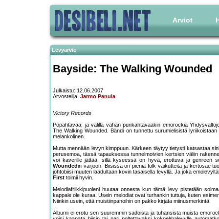
Arviot
H
Levyarvio
Bayside: The Walking Wounded
Julkaistu: 12.06.2007
Arvostelija:
Jarmo Panula
Victory Records
Popahtavaa, ja välillä vähän punkahtavaakin emorockia Yhdysvaltojen
The Walking Wounded. Bändi on tunnettu surumielisistä lyriikoistaan j
melankolinen.
Mutta mennään levyn kimppuun. Kärkeen täytyy tietysti katsastaa si
perusemoa, tässä tapauksessa tunnelmoivien kertsien väliin rakennetu
voi kaverille jättää, sillä kyseessä on hyvä, erottuva ja genreen s
Wounded
in varjoon. Biisissä on pieniä folk-vaikutteita ja kertosäe
johtobiisi muuten laadultaan kovin tasaisella levyllä. Ja joka emolevylt
First
toimii hyvin.
Melodiafriikkipuoleni huutaa onnesta kun tämä levy pistetään soimaan,
kappale ole kuraa. Usein melodiat ovat turhankin tuttuja, kuten esim
Niinkin usein, että muistiinpanoihin on pakko kirjata miinusmerkintä.
Albumi ei erotu sen suuremmin sadoista ja tuhansista muista emorock-
voisi kaapata biisin tai pari poltettavaksi kokoelmalevylle automat