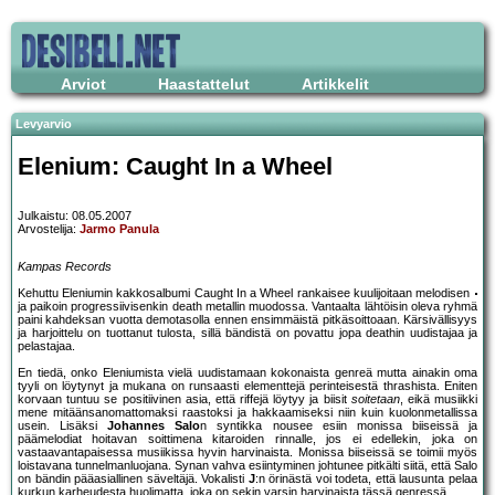
Arviot
Haastattelut
Artikkelit
Levyarvio
Elenium: Caught In a Wheel
Julkaistu: 08.05.2007
Arvostelija:
Jarmo Panula
Kampas Records
Kehuttu Eleniumin kakkosalbumi Caught In a Wheel rankaisee kuulijoitaan melodisen
ja paikoin progressiivisenkin death metallin muodossa. Vantaalta lähtöisin oleva ryhmä
paini kahdeksan vuotta demotasolla ennen ensimmäistä pitkäsoittoaan. Kärsivällisyys
ja harjoittelu on tuottanut tulosta, sillä bändistä on povattu jopa deathin uudistajaa ja
pelastajaa.
En tiedä, onko Eleniumista vielä uudistamaan kokonaista genreä mutta ainakin oma
tyyli on löytynyt ja mukana on runsaasti elementtejä perinteisestä thrashista. Eniten
korvaan tuntuu se positiivinen asia, että riffejä löytyy ja biisit
soitetaan
, eikä musiikki
mene mitäänsanomattomaksi raastoksi ja hakkaamiseksi niin kuin kuolonmetallissa
usein. Lisäksi
Johannes Salo
n syntikka nousee esiin monissa biiseissä ja
päämelodiat hoitavan soittimena kitaroiden rinnalle, jos ei edellekin, joka on
vastaavantapaisessa musiikissa hyvin harvinaista. Monissa biiseissä se toimii myös
loistavana tunnelmanluojana. Synan vahva esiintyminen johtunee pitkälti siitä, että Salo
on bändin pääasiallinen säveltäjä. Vokalisti
J
:n örinästä voi todeta, että lausunta pelaa
kurkun karheudesta huolimatta, joka on sekin varsin harvinaista tässä genressä.