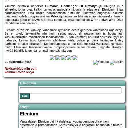
Albumin helmiksi luettelisin
Human
in,
Challenger Of Gravity
n ja
Caught In a
Wheel
in, jotka ovat kaikki tarttuvia, melodisia kipsuja ja edustavat Eleniumin linjaa
parhaimmillaan. Siltä linjalta poikkeaminen tuntuukin tuottavan ongelmia: albumin
päättävä, todella progressiivinen
Velocity
kuulostaa lähinnä epäonnistuneelta thrash-
oopperalta ja se on levyn heikointa tarjontaa, eikä seesteinen
Of the Man Who Died
ole yhtään sen parempi.
Elenium ei toistele kaavoja vaan tulee ryminällä death-genreen kaatamaan raja-aitoja.
Se ei tyydy tekemään niin kuin sadat muut, eli raastamaan ja huutamaan
keskinkertaisten melodioiden tahdittamana. Kuten varmasti on tullut selväksi, tyyli on
hallussa. Levyn taso kuitenkin ailahtelee vielä paljon ja vielä hiottavaa löytyy
parhaimmissakin biiseissä. Kokoonpanossa ei ole tällä hetkellä vakituista rumpalia,
mutta Eleniumin tasoisen bändin rumpalinpenkille luulisi olevan tungosta. Kaikkea
hyvää bändille ja onnea rumpalin metsästykseen.
Lukukertoja:
6968
Rekisteröidy niin voit
kommentoida levyä
Artistihaku
Artisti
Elenium
Vantaalainen Elenium paini kahdeksan vuotta demotasolla ennen
ensimmäistä pitkäsoittoaan. Kärsivällisyys ja harjoittelu on tuottanut tulosta,