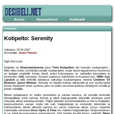
Arviot
Haastattelut
Artikkelit
Levyarvio
Kotipelto: Serenity
Julkaistu: 29.04.2007
Arvostelija:
Jarmo Panula
High And Loud
Kotipelto on
Stratovariuksesta
tutun
Timo Kotipellon
niin kutsuttu sooloprojekti.
Mitä sitten kukin ymmärtää sanalla sooloprojekti, mutta tässä tapauksessa kyseessä
on laulajan ympärille koottu bändi, jonka kokoonpano on vaihdellut kiertueitten ja
levytysten välillä runsaasti. Vuosien saatossa miehistöön on kuulunut mm.
HIM
in
Gas
Lipstick
ja tällä hetkellä bändissä vaikuttaa kuuluisimpana nimenä
Children Of
Bodom
in
Janne Wirman
. Serenity on bändin kolmas pitkäsoitto ja sen myötä bändi
kertoo löytäneen oman tyylinsä, joka on melko perushevanderia väritettynä rockilla ja
power metallilla.
Biisien pohjakaava on melko perinteinen ja samaa toistava, eli rennolla temmolla
demppaillaan kohti vahvaa kertsiä ja biisin loppupuolella kitaristille annetaan puoli
minuuttia aikaa toteuttaa itseään. Paljon jätetään kertsimelodioiden ja Herra Kotipellon
laulusuoritusten varaan mutta niin vain huippubiisejä on onnistuttu tekemään ja
kolmivarttinen tämän albumin parissa on varsin mukavaa aikaa. Levyn nopeinta
materiaalia edustava
Once Upon A Time
tuo mieleen huippuaikojen Stratovariuksen
ja se toimii levynavaajana erinomaisesti. Heti perään levyltä löytyy radiohitti
Sleep