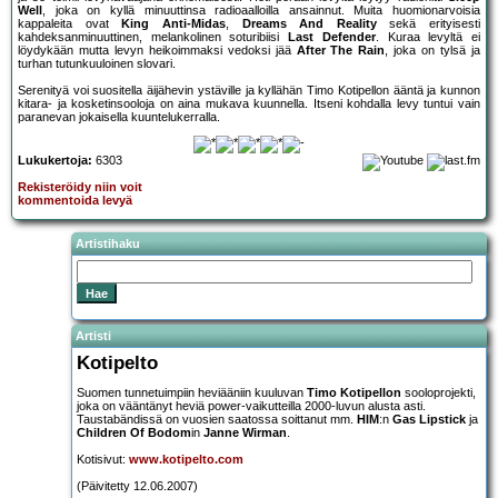
Well
, joka on kyllä minuuttinsa radioaalloilla ansainnut. Muita huomionarvoisia
kappaleita ovat
King Anti-Midas
,
Dreams And Reality
sekä erityisesti
kahdeksanminuuttinen, melankolinen soturibiisi
Last Defender
. Kuraa levyltä ei
löydykään mutta levyn heikoimmaksi vedoksi jää
After The Rain
, joka on tylsä ja
turhan tutunkuuloinen slovari.
Serenityä voi suositella äijähevin ystäville ja kyllähän Timo Kotipellon ääntä ja kunnon
kitara- ja kosketinsooloja on aina mukava kuunnella. Itseni kohdalla levy tuntui vain
paranevan jokaisella kuuntelukerralla.
Lukukertoja:
6303
Rekisteröidy niin voit
kommentoida levyä
Artistihaku
Artisti
Kotipelto
Suomen tunnetuimpiin heviääniin kuuluvan
Timo Kotipellon
sooloprojekti,
joka on vääntänyt heviä power-vaikutteilla 2000-luvun alusta asti.
Taustabändissä on vuosien saatossa soittanut mm.
HIM
:n
Gas Lipstick
ja
Children Of Bodom
in
Janne Wirman
.
Kotisivut:
www.kotipelto.com
(Päivitetty 12.06.2007)