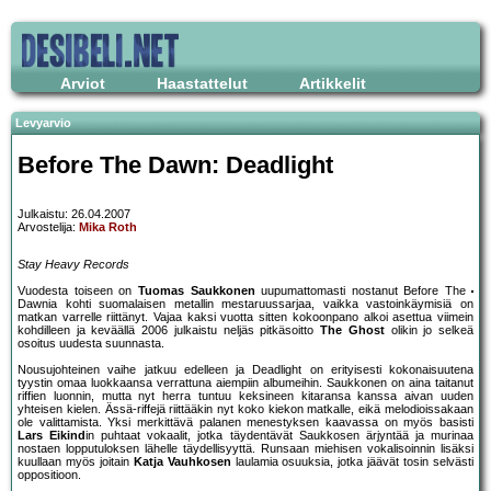
Arviot
Haastattelut
Artikkelit
Levyarvio
Before The Dawn: Deadlight
Julkaistu: 26.04.2007
Arvostelija:
Mika Roth
Stay Heavy Records
Vuodesta toiseen on
Tuomas Saukkonen
uupumattomasti nostanut Before The
Dawnia kohti suomalaisen metallin mestaruussarjaa, vaikka vastoinkäymisiä on
matkan varrelle riittänyt. Vajaa kaksi vuotta sitten kokoonpano alkoi asettua viimein
kohdilleen ja keväällä 2006 julkaistu neljäs pitkäsoitto
The Ghost
olikin jo selkeä
osoitus uudesta suunnasta.
Nousujohteinen vaihe jatkuu edelleen ja Deadlight on erityisesti kokonaisuutena
tyystin omaa luokkaansa verrattuna aiempiin albumeihin. Saukkonen on aina taitanut
riffien luonnin, mutta nyt herra tuntuu keksineen kitaransa kanssa aivan uuden
yhteisen kielen. Ässä-riffejä riittääkin nyt koko kiekon matkalle, eikä melodioissakaan
ole valittamista. Yksi merkittävä palanen menestyksen kaavassa on myös basisti
Lars Eikind
in puhtaat vokaalit, jotka täydentävät Saukkosen ärjyntää ja murinaa
nostaen lopputuloksen lähelle täydellisyyttä. Runsaan miehisen vokalisoinnin lisäksi
kuullaan myös joitain
Katja Vauhkosen
laulamia osuuksia, jotka jäävät tosin selvästi
oppositioon.