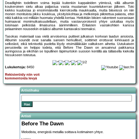
Deadlightin todellinen voima lepää kuitenkin kappaleiden ytimissä, sillä albumin
koukeroinen sielu alkaa paljastua vasta muutaman kuuntelukerran jälkeen. Toki
kiekko kuulostaa jo ensimmäisellä kierroksella maukkaalta, mutta biiseissä on niin
monen monituista pikku koukkua, yksityiskohtaa ja melkeinpä piilotettua palasta, ettei
niitä kaikkia voi millään huomata yhdellä kertaa. Hetkittäin biisien rakenteet suorastaan
huimaavat monimutkaisuudellaan, mutta vastavuoroisesti yhtye uskaltaa myös
toisinaan pelkistää ilmaisunsa äärimmilleen. Erilaisten vastakohtien kanssa
pelaaminen nouseekin erääksi albumin kantavaksi teemaksi.
Tasokas materiaali saa vielä arvoisensa puitteet julkaisun korkean laadun ansiosta.
Albumin soundit ovat sanalla sanoen herkulliset, soittimet erottuvat kirkkaasti ja
selkeästi, eikä tekniseltä puolelta löydy etsimälläkään valituksen aihetta. Uutukaisen
perusteella on helppo todeta, että Before The Dawn on ansainnut paikkansa
auringossa ja eiköhän se lopullinen läpimurtokin suosion kentillä ala tällaisella kiekolla
hissukseen toteutua.
Lukukertoja:
8450
Rekisteröidy niin voit
kommentoida levyä
Artistihaku
Artisti
Before The Dawn
Melodista, energistä metallia soittava kotimainen yhtye.