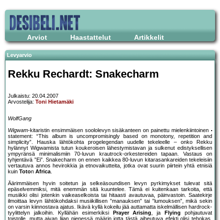
Arviot
Haastattelut
Artikkelit
Levyarvio
Rekku Rechardt: Snakecharm
Julkaistu: 20.04.2007
Arvostelija:
Toni Hietamäki
WolfGang
Wigwam
-kitaristin ensimmäisen soololevyn sisäkanteen on painettu mielenkiintoinen
statement: “This album is uncompromisingly based on monotony, repetition and
simplicity”. Hauska lähtökohta progelegendan uudelle tekeleelle – onko Rekku
hylännyt Wigwamista tutun koukeroisen lähestymistavan ja sulkenut edistyksellisen
ympyränsä minimalismiin 70-luvun krautrock-orkestereiden tapaan. Vastaus on
tyhjentävä ”Ei”. Snakecharm on ennen kaikkea 80-luvun kitarasankareiden tekeleisiin
vertautuva annos hevirokkia ja etnovaikutteita, jotka ovat suurin piirtein yhtä etnisiä
kuin
Toto
n
Africa
.
Äärimmäisen hyvin soitetun ja selkeäsoundisen levyn pyrkimykset tulevat sitä
epäselvemmiksi, mitä enemmän sitä kuuntelee. Tämä ei kuitenkaan tarkoita, että
musiikki olisi jotenkin vaikeaselkoista tai hitaasti avautuvaa, päinvastoin. Saatekirje
ilmoittaa levyn lähtökohdaksi musiikillisen ”manauksen” tai ”lumouksen”, mikä sekin
on varsin kiinnostava ajatus. Ikävä kyllä kokeilu jää auttamatta iskelmällisen hardrock-
tyylittelyn jalkoihin. Kyllähän esimerkiksi
Prayer Arising
, ja
Flying
pohjautuvat
toistolle, mutta aivan liian pienessä määrin jotta tästä aiheutuva efekti olisi tehokas.