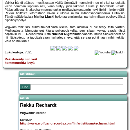
Vaikka bändi pääsee musiikissaan välillä jännittäviin tunnelmiin, se ei viitsi tai uskalla
viedä hommaa loppuun asti, vaan siirtyy pian takaisin tutuille ja turvallisille vesille.
Pääasiallisesti Snakecharm perustuukin mielikuvituksettomiin heviriffeihin, joiden väliin
Rekku heittelee kitarastaan kivan kuuloisia mutta mitäänsanomattomia lurituksia.
Tämän päälle laulaja
Marika Liuski
hoilottaa englanniksi parhaimmillaan puolisyvällistä
hippihölynpölyä.
Wigwam-fanit siis suhtautukoot varauksella, tätä albumia ei ole tehty teitä varten.
Meditaatiosta kiinnostuneet kitaransoitonopiskelijat sen sijaan voivat saada tästä
paljonkin irti. Ei Rechardtilta uutta
Nuclear Nightclub
ia vaadita, mutta Snakecharm on
niin läpisoitettu ja tavoitteissaan harhaileva levy, että se saa pohtimaan mihin tekijän
visio on hukkunut.
Lukukertoja:
7321
Rekisteröidy niin voit
kommentoida levyä
Artistihaku
Artisti
Rekku Rechardt
Wigwam
in kitaristi.
Kotisivu:
http://www.wolfgangrecords.com/fin/artistit/snakecharm.html