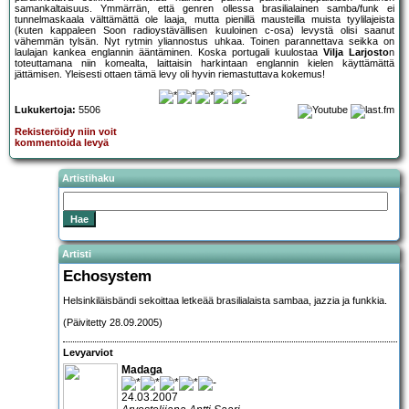
samankaltaisuus. Ymmärrän, että genren ollessa brasilialainen samba/funk ei
tunnelmaskaala välttämättä ole laaja, mutta pienillä mausteilla muista tyylilajeista
(kuten kappaleen Soon radioystävällisen kuuloinen c-osa) levystä olisi saanut
vähemmän tylsän. Nyt rytmin yliannostus uhkaa. Toinen parannettava seikka on
laulajan kankea englannin ääntäminen. Koska portugali kuulostaa
Vilja Larjosto
n
toteuttamana niin komealta, laittaisin harkintaan englannin kielen käyttämättä
jättämisen. Yleisesti ottaen tämä levy oli hyvin riemastuttava kokemus!
Lukukertoja:
5506
Rekisteröidy niin voit
kommentoida levyä
Artistihaku
Artisti
Echosystem
Helsinkiläisbändi sekoittaa letkeää brasilialaista sambaa, jazzia ja funkkia.
(Päivitetty 28.09.2005)
Levyarviot
Madaga
24.03.2007