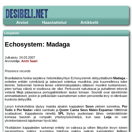
Arviot
Haastattelut
Artikkelit
Levyarvio
Echosystem: Madaga
Julkaistu: 24.03.2007
Arvostelija:
Antti Saari
Presence records
Brasilialaista funkia tarjoileva helsinkiläisyhtye Echosystemin debyyttialbumi
Madaga
esittelee erittäin rytmikästä ja taitavasti soitettua musiikkia, jota kuunnellessa tulee
lämmin. Seitsemän henkeä lienee vähimmäispääluku tällaisen musiikin tuottamiseen,
joten turhaa väkeä ei studiossa ole ollut. Perkussiot nakuttavat ja puhaltimet tekevät
vetäviä fillejä pääasiassa portugalinkielisen laulun lomaan. Soundit ovat äärettömän
ammattitaitoiset, joskin jo pelkästään saumattoman soiton perusteella levy ei ollenkaan
kuulosta debyytiltä.
Levyn kohokohdista täytyy mainita ainakin kappaleen
Soon
yleinen tunnelma,
Por
Tudo e Por Nada
n viileä sambailu ja
Quem Canta Seus Males Espanta
n hillittömät
scattaukset. Kappaleesta nimeltä
SPL
löytyy puolestaan lähes sietämättömän
komeaa basistin ja rumpalin yhteistyöskentelyä, kun taas
Leija
on vain
yksinkertaisesti tajuttoman hyvä biisi.
Yksittäisten kappaleiden tarkempi erittely on vaikeaa ja siihen liittyykin levyn toinen
parannettava seikka: kuuntelua häiritsee paikka paikoin kappaleiden liiallinen