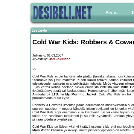
Arviot
H
Levyarvio
Cold War Kids: Robbers & Cowa
Julkaistu: 01.03.2007
Arvostelija:
Jari Jokirinne
V2
Cold War Kids ei ole bändinä iällä pilattu (taivalta takana noin kolm
”seuraava iso juttu”-manttelia. Kuten kaikki tietävät, tämän kaltais
tulevaisuuden suhteen ovat pelkästään tuhoisia. Myös yhtyeen oikeast
– jos vertailukohtia haetaan niinkin erilaisista lähteistä kuin
Billie H
tietämättömyydestä tai laiskuudesta. Huomattavasti lähemmäs jutun 
Ambulanca LTD.
tai
My Morning Jacket
. Cold War Kids on toki n
poikkeamasta ei ole kyse.
Robbers & Cowards ilmentää joitain äärimmäisen mielenkiintoisia puoli
suureen suosioon – nousta bändejä, joiden sovittaminen johonkin yksi
Cold War Kids sopii enemmän kuin loistavasti. Se kikkailee tyylien,
tekee sen rehellisen tuntuisesti ja suurella sydämellä. Joskus yhty
pintaan todellisia oivalluksia.
Cold War Kids on jälleen yksi virkistävä osoitus siitä, että monipuoline
Mars Volta
n kaltaisia yksikköjä, mutta pieneen ylpeyteen on aihetta Co