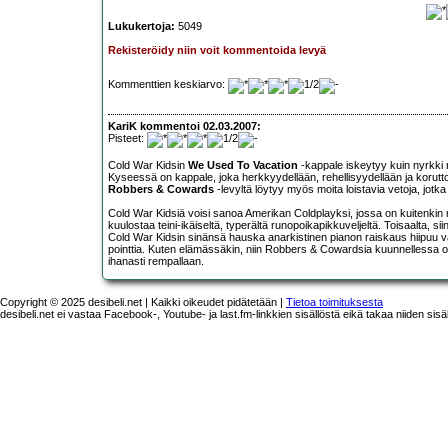
Lukukertoja:
5049
Rekisteröidy niin voit kommentoida levyä
Kommenttien keskiarvo:
KariK kommentoi 02.03.2007:
Pisteet:
Cold War Kidsin
We Used To Vacation
-kappale iskeytyy kuin nyrkki
Kyseessä on kappale, joka herkkyydellään, rehellisyydellään ja korut
Robbers & Cowards
-levyltä löytyy myös moita loistavia vetoja, jotka
Cold War Kidsiä voisi sanoa Amerikan Coldplayksi, jossa on kuitenkin m
kuulostaa teini-ikäiseltä, typerältä runopoikapikkuveljeltä. Toisaalta, 
Cold War Kidsin sinänsä hauska anarkistinen pianon raiskaus hiipuu väl
pointtia. Kuten elämässäkin, niin Robbers & Cowardsia kuunnellessa on v
ihanasti rempallaan.
Copyright © 2025 desibeli.net | Kaikki oikeudet pidätetään |
Tietoa toimituksesta
desibeli.net ei vastaa Facebook-, Youtube- ja last.fm-linkkien sisällöstä eikä takaa niiden sisä