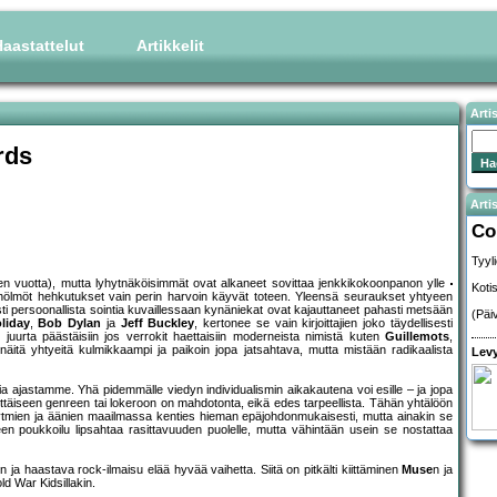
aastattelut
Artikkelit
Arti
rds
Artis
Co
Tyyl
isen vuotta), mutta lyhytnäköisimmät ovat alkaneet sovittaa jenkkikokoonpanon ylle
Koti
et hölmöt hehkutukset vain perin harvoin käyvät toteen. Yleensä seuraukset yhtyeen
i persoonallista sointia kuvaillessaan kynäniekat ovat kajauttaneet pahasti metsään
(Päi
oliday
,
Bob Dylan
ja
Jeff Buckley
, kertonee se vain kirjoittajien joko täydellisesti
juurta päästäisiin jos verrokit haettaisiin moderneista nimistä kuten
Guillemots
,
äitä yhtyeitä kulmikkaampi ja paikoin jopa jatsahtava, mutta mistään radikaalista
Levy
a ajastamme. Yhä pidemmälle viedyn individualismin aikakautena voi esille – ja jopa
ttäiseen genreen tai lokeroon on mahdotonta, eikä edes tarpeellista. Tähän yhtälöön
 rytmien ja äänien maailmassa kenties hieman epäjohdonmukaisesti, mutta ainakin se
een poukkoilu lipsahtaa rasittavuuden puolelle, mutta vähintään usein se nostattaa
n ja haastava rock-ilmaisu elää hyvää vaihetta. Siitä on pitkälti kiittäminen
Muse
n ja
ld War Kidsillakin.