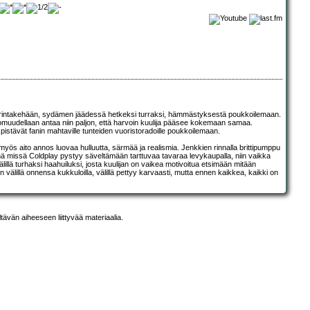
 rintakehään, sydämen jäädessä hetkeksi turraksi, hämmästyksestä poukkoilemaan.
tomuudellaan antaa niin paljon, että harvoin kuulija pääsee kokemaan samaa.
 pistävät fanin mahtaville tunteiden vuoristoradoille poukkoilemaan.
yös aito annos luovaa hulluutta, särmää ja realismia. Jenkkien rinnalla brittipumppu
siinä missä Coldplay pystyy säveltämään tarttuvaa tavaraa levykaupalla, niin vaikka
illä turhaksi haahuiluksi, josta kuulijan on vaikea motivoitua etsimään mitään
älillä onnensa kukkuloilla, välillä pettyy karvaasti, mutta ennen kaikkea, kaikki on
ltävän aiheeseen liittyvää materiaalia.