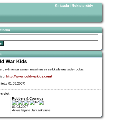
Kirjaudu
Rekisteröidy
|
stihaku
ti
ld War Kids
ien, rytmien ja äänien maailmassa seikkailevaa taide-rockia.
sivu:
http://www.coldwarkids.com/
vitetty 01.03.2007)
arviot
Robbers & Cowards
01.03.2007
Arvostelijana Jari Jokirinne