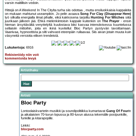
varsin maltillisin vedoin.
Hittejä on A Weekend In The Citylta turha siis odottaa , mutta ensiluokkaisia kappaleita
on mukaan mahtunut useampikin. Jo pelin avaava
Song For Clay (Disappear Here)
lyö silkalla energialla ilmat pihalle, eikä kakkosena tarjoiltu
Hunting For Witches
siitä
juurikaan jälkeen jää. Ehkä mielenkiintoisin kappale kuitenkin on
The Prayer
- ensin
hieman ärsyttävältä venyttelyltä kuulostava biisi kasvaa intensiivisessa kuuntelussa
sellaisiin mittoihin, joita en ikinä kuvitellut Bloc Partyn pystyvän tavoittamaan.
Vaanivaa, hypnoottista ja silti vahvasti eteenpäin rullaavaa. Siis aivan jotain muuta kuin
väsyneitä versioita eilisen trendeistä.
Lukukertoja:
6916
Rekisteröidy niin voit
kommentoida levyä
Artistihaku
Artisti
Bloc Party
Lontoolaiskvartetin musiikki ja soundipolitiikka kumartavat
Gang Of Four
in
ja aikalaisten 70-luvun lopussa ja 80-luvun alussa tekemälle postpunkille,
funkille ja kitarapopille.
Linkki:
blocparty.com