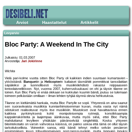
Arviot
Haastattelut
Artikkelit
Levyarvio
Bloc Party: A Weekend In The City
Julkaistu: 01.03.2007
Arvostelija:
Jari Jokirinne
Wichita
Vielä pari-kolme vuotta sitten Bloc Party oli kaikkien indien suuntaan kumartavien
ykkösbändi.
Banquet
in ja
Helicopter
in kaltaiset täsmähitit pommittivat tanssilattian
säpäleiksi ja luonnollisesti myös musiikkilehdistö rakastui reippaaseen
lontoolaisnelikkoon. Nyt, vuonna 2007, kuherruskuukausi on ohi ja täysin tilanne on
toinen. Kun Bloc Party ei enää olekaan se kukkulan kuumin bändi, joutuu se tulemaan
toimeen pelkästään omillaan – ilman lehtien tyhjää täynnä olevia hehkutuksia.
Tilanne on kieltämättä hankala, mutta Bloc Partylle se sopii. Yhtyeestä on aina saanut
sen suoraviivaista musiikkia kunnianhimoisemman kuvan, mutta vasta nyt nämä
odotukset realisoituvat myös itse musiikkiin. Muutokset ovat havaittavissa ennen
kaikkea pyrkimyksenä kohti monipolvisempia rytmejä, konstikkaampia
kappalerakenteita ja laajempaa äänikuvaa, mutta myös siinä, ettei Bloc Party
mahduttanut levylleen yhtäkään päivänselvää singlehittiä. Koska yhtyeen
biisintekotaito on varsin vahvoissa käsissä, on pakko uskoa että tämä on ollut täysin
tarkoituksellista. Voineekin sanoa, että bändi tehnyt melko selvän pesäeron
ensimmäisen levyn tribuutinomaiseen post-tanssi-punkiin, mutta loppujen lopuksi