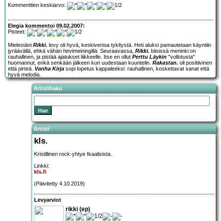
Kommenttien keskiarvo:
Elegia kommentoi 09.02.2007:
Pisteet:
Mielestäni
Rikki.
levy oli hyvä, keskivertoa tykitystä. Heti aluksi pamautetaan käyntiin
jyräävällä, ehkä vähän hevimeiningillä. Seuraavassa,
Rikki.
biisissä meninki on
rauhallinen, ja pistää ajatukset liikkeelle. Itse en ollut
Perttu Läykin
"vollotusta"
huomannut, enkä senkään jälkeen kun uudestaan kuuntelin.
Rakastan.
oli positiivinen
että pirteä.
Vanha Kirja
sopi lopetus kappaleeksi: rauhallinen, koskettavat sanat että
hyvä melodia.
Artistihaku
Artisti
kls.
Kristillinen rock-yhtye Ikaalisista.
Linkki:
kls.fi
(Päivitetty 4.10.2019)
Levyarviot
rikki (ep)