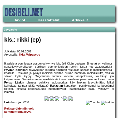
Arviot
Haastattelut
Artikkelit
Levyarvio
kls.: rikki (ep)
Julkaistu: 06.02.2007
Arvostelija:
Ilkka Valpasvuo
Ikaalisista ponnistava gospelrock-yhtye kls. (eli Kiitän Luojaani Sinusta) on valinnut
sananlevitystyylikseen säröisen suomenkielisen rockin, jossa heti avausraidalla
Pyydän polvillani
räväytetään kuulijaa selälleen raskaalla sahalla ja mahtipontisella
kaarella. Raskaus ja jyräys-meininki piilottaa hiukan homman melodisuutta, vaikka
sitäkin kyllä löytyy. Ongelmana tuntuisi olevan tasapaksuus, koukkuja jää
kaipaamaan. Slovarimmassa nimibiisissä tunne saadaan paremmin mukaan, mutta
Perttu Läykin
pienesti voihkiva laulusuoritus käy hiukan ärsyttämään. Miksi
kaihoisaa tarinaa pitää vollottaa?
Rakastan
-kappaleen positiivisempi ja kepeämpi
rokittelu piristää kokonaisuutta huomattavasti, päätösraidan paluu jylhäilyyn ei
lämmitä.
Lukukertoja:
7250
Rekisteröidy niin voit
kommentoida levyä