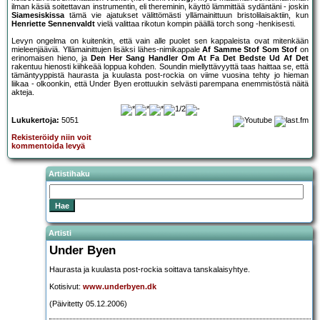
ilman käsiä soitettavan instrumentin, eli thereminin, käyttö lämmittää sydäntäni - joskin
Siamesiskissa
tämä vie ajatukset välittömästi yllämainittuun bristolilaisaktiin, kun
Henriette Sennenvaldt
vielä valittaa rikotun kompin päällä torch song -henkisesti.
Levyn ongelma on kuitenkin, että vain alle puolet sen kappaleista ovat mitenkään
mieleenjääviä. Yllämainittujen lisäksi lähes-nimikappale
Af Samme Stof Som Stof
on
erinomaisen hieno, ja
Den Her Sang Handler Om At Fa Det Bedste Ud Af Det
rakentuu hienosti kiihkeää loppua kohden. Soundin miellyttävyyttä taas haittaa se, että
tämäntyyppistä haurasta ja kuulasta post-rockia on viime vuosina tehty jo hieman
liikaa - olkoonkin, että Under Byen erottuukin selvästi parempana enemmistöstä näitä
akteja.
Lukukertoja:
5051
Rekisteröidy niin voit
kommentoida levyä
Artistihaku
Artisti
Under Byen
Haurasta ja kuulasta post-rockia soittava tanskalaisyhtye.
Kotisivut:
www.underbyen.dk
(Päivitetty 05.12.2006)