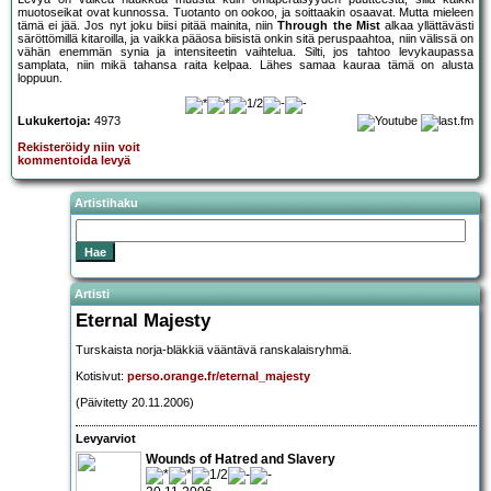
muotoseikat ovat kunnossa. Tuotanto on ookoo, ja soittaakin osaavat. Mutta mieleen
tämä ei jää. Jos nyt joku biisi pitää mainita, niin
Through the Mist
alkaa yllättävästi
säröttömillä kitaroilla, ja vaikka pääosa biisistä onkin sitä peruspaahtoa, niin välissä on
vähän enemmän synia ja intensiteetin vaihtelua. Silti, jos tahtoo levykaupassa
samplata, niin mikä tahansa raita kelpaa. Lähes samaa kauraa tämä on alusta
loppuun.
Lukukertoja:
4973
Rekisteröidy niin voit
kommentoida levyä
Artistihaku
Artisti
Eternal Majesty
Turskaista norja-bläkkiä vääntävä ranskalaisryhmä.
Kotisivut:
perso.orange.fr/eternal_majesty
(Päivitetty 20.11.2006)
Levyarviot
Wounds of Hatred and Slavery