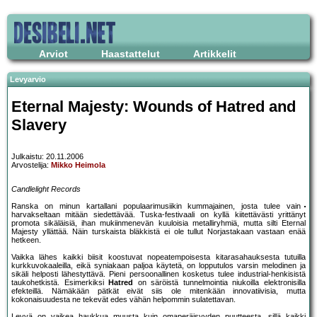
Arviot
Haastattelut
Artikkelit
Levyarvio
Eternal Majesty: Wounds of Hatred and
Slavery
Julkaistu: 20.11.2006
Arvostelija:
Mikko Heimola
Candlelight Records
Ranska on minun kartallani populaarimusiikin kummajainen, josta tulee vain
harvakseltaan mitään siedettävää. Tuska-festivaali on kyllä kiitettävästi yrittänyt
promota sikäläisiä, ihan mukiinmenevän kuuloisia metalliryhmiä, mutta silti Eternal
Majesty yllättää. Näin turskaista bläkkistä ei ole tullut Norjastakaan vastaan enää
hetkeen.
Vaikka lähes kaikki biisit koostuvat nopeatempoisesta kitarasahauksesta tutuilla
kurkkuvokaaleilla, eikä syniakaan paljoa käytetä, on lopputulos varsin melodinen ja
sikäli helposti lähestyttävä. Pieni persoonallinen kosketus tulee industrial-henkisistä
taukohetkistä. Esimerkiksi
Hatred
on säröistä tunnelmointia niukoilla elektronisilla
efekteillä. Nämäkään pätkät eivät siis ole mitenkään innovatiivisia, mutta
kokonaisuudesta ne tekevät edes vähän helpommin sulatettavan.
Levyä on vaikea haukkua muusta kuin omaperäisyyden puutteesta, sillä kaikki