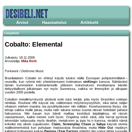
Arviot
Haastattelut
Artikkelit
Levyarvio
Cobalto: Elemental
Julkaistu: 18.11.2006
Arvostelija:
Mika Roth
Forkwork / Dethrone Music
Brasilialainen Cobalto on ehtinyt käydä tutuksi näillä Euroopan pohjoisimmillakin
reunoilla, kun ryhmä teki yhteiskiertueen kotimaisen
sinKing
in kanssa. Nähtävästi
tämän kummankin kotimantereelle yltäneen kokemuksen innoittamana bändin
debyyttialbumi julkaistaan nyt myös Suomessa, vaikka se ilmestyikin jo alkujaan
vuoden 2005 puolella.
Cobalton metallimyrskystä pistävät esiin tutut tekijät, joita myös thrashiksi voidaan
nimittää. Rouheat riffit käyvät siis välittömästi möyhennystyöhön, eikä tämä neljän
vihaisen miehen masiina ota pysähtyäkseen niin millään. Konehuoneesta löytyy siis
tehoja vaikka muille jakaa, mutta ratin takana tuntuu suunta olevan hetkittäin pahasti
hakusessa. Niin kauan kun bändi malttaa keskittyä leipälajiinsa, eli rässin
raastamiseen, kaikki menee suht hyvin. Ongelma onkin siinä, että herrat pyrkivät
tekemään tuttavuutta myös deathin, metalcoren ja jopa hc:n kanssa, eivätkä nämä
kokeilut ota oikein sujuakseen.
Claim, Screenplay Chase
ja
Sakya
käyvät oivista
malliesimerkeistä kun puhutaan maistuvasta thrashista, mutta
Hide Out
repäisyn
kaltaiset kolmannen luokan
Pantera / Fear Factory
uhittelut olisi voinut jättää suosiolla