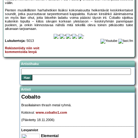
väliin.
Pienten musiikillisten harhahetkien lisäksi kokonaisuutta heikentävät keskinkertaiset
soundit, jotka puurouttavat tarpeettomasti kappaleita. Kuivan kireähkö äänimaisema
on myös liian ohut, jotta biiseihin ladattu voima pääsisi täysin irti. Cobalto sijoittuu
kuitenkin lopulta – kiitos siivujen korkean yleistason – keskiryhmän parempaan
puoleen, ja onkin kiinnostavaa nähdä mitä tekeillä oleva toinen pitkäsoitto tulee
aikanaan tarjoamaan.
Lukukertoja:
5013
Rekisteröidy niin voit
kommentoida levyä
Artistihaku
Artisti
Cobalto
Brasilialainen thrash metal ryhmä.
Kotisivut:
www.cobalto1.com
(Päivitetty 18.11.2006)
Levyarviot
Elemental