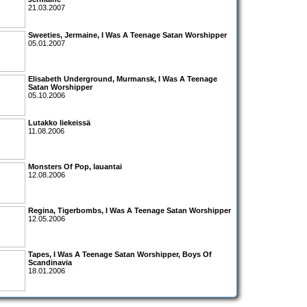
21.03.2007
Sweeties
,
Jermaine
,
I Was A Teenage Satan Worshipper
05.01.2007
Elisabeth Underground
,
Murmansk
,
I Was A Teenage
Satan Worshipper
05.10.2006
Lutakko liekeissä
11.08.2006
Monsters Of Pop
, lauantai
12.08.2006
Regina
,
Tigerbombs
,
I Was A Teenage Satan Worshipper
12.05.2006
Tapes
,
I Was A Teenage Satan Worshipper
,
Boys Of
Scandinavia
18.01.2006