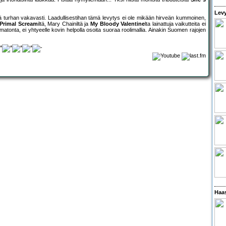
Levy
diä turhan vakavasti. Laadullisestihan tämä levytys ei ole mikään hirveän kummoinen,
Primal Scream
iltä, Mary Chainiltä ja
My Bloody Valentine
lta lainattuja vaikutteita ei
onta, ei yhtyeelle kovin helpolla osoita suoraa roolimallia. Ainakin Suomen rajojen
Haas