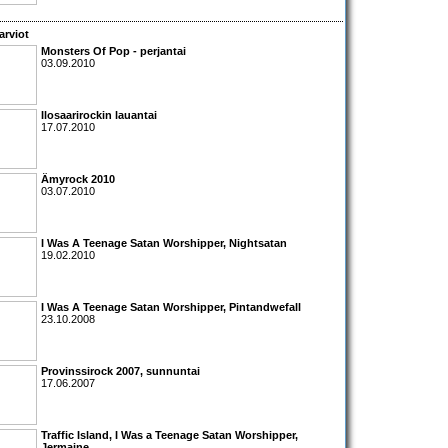
arviot
Monsters Of Pop
- perjantai
03.09.2010
Ilosaarirockin lauantai
17.07.2010
Ämyrock 2010
03.07.2010
I Was A Teenage Satan Worshipper, Nightsatan
19.02.2010
I Was A Teenage Satan Worshipper
,
Pintandwefall
23.10.2008
Provinssirock 2007
, sunnuntai
17.06.2007
Traffic Island
,
I Was a Teenage Satan Worshipper
,
Jermaine