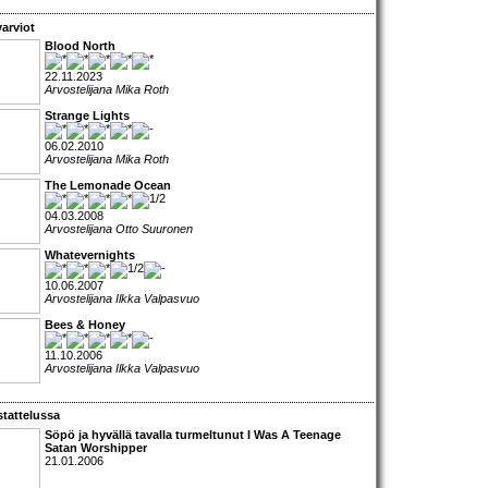
arviot
Blood North
22.11.2023
Arvostelijana Mika Roth
Strange Lights
06.02.2010
Arvostelijana Mika Roth
The Lemonade Ocean
04.03.2008
Arvostelijana Otto Suuronen
Whatevernights
10.06.2007
Arvostelijana Ilkka Valpasvuo
Bees & Honey
11.10.2006
Arvostelijana Ilkka Valpasvuo
tattelussa
Söpö ja hyvällä tavalla turmeltunut
I Was A Teenage
Satan Worshipper
21.01.2006