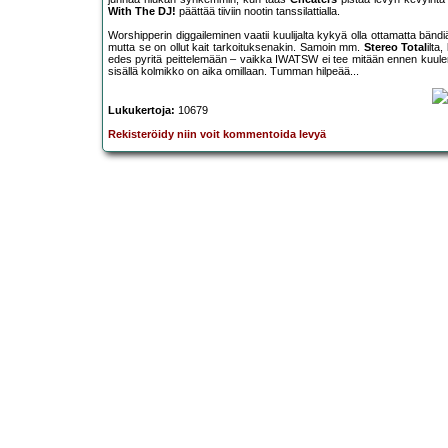
With The DJ!
päättää tiiviin nootin tanssilattialla.
Worshipperin diggaileminen vaatii kuulijalta kykyä olla ottamatta bän
mutta se on ollut kait tarkoituksenakin. Samoin mm.
Stereo Total
ilta,
edes pyritä peittelemään – vaikka IWATSW ei tee mitään ennen kuulemat
sisällä kolmikko on aika omillaan. Tumman hilpeää...
Lukukertoja:
10679
Rekisteröidy niin voit kommentoida levyä