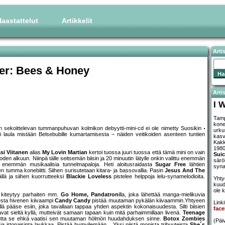
aastattelut
Artikkelit
Arti
er: Bees & Honey
Artis
I 
Tamp
konet
n sekoittelevan tummanpuhuvan kolmikon debyytti-mini-cd ei ole nimetty Suosikin
urku
i laula mistään Belsebubille kumartamisesta – näiden veitikoiden asenteen tuntien
kasv
Kak
1980
si Viitanen
alias
My Lovin Martian
kertoi tuossa juuri tuossa että tämä mini on vain
Suic
oden alkuun. Niinpä tälle seitsemän biisin ja 20 minuutin lätylle onkin valittu enemmän
särö
itä enemmän musikaalisia tunnelmapaloja. Heti aloitusraidasta
Sugar Free
lähtien
syna
 tumma konebiitti. Siihen surisutetaan kitara- ja bassovallia. Pasin
Jesus And The
lä ja siihen kuorrutteeksi
Blackie Loveless
pistelee helppoja lelu-synamelodioita.
Yhty
kuud
ole 
 kiteytyy parhaiten mm.
Go Home, Pandatron
illa, joka lähettää manga-mielikuvia
esta hivenen kiivaampi
Candy Candy
pistää muutaman pykälän kiivaammin.Yhtyeen
Linki
lä pääse esiin, joka tavallaan tappaa yhden aspektin kokonaisuudesta. Silti biisien
fac
tavat sieltä kyllä, mutteivät samaan tapaan kuin mitä parhaimmillaan livenä.
Teenage
 mutta se ehkä vaatisi sen muutaman hölmön huudahduksen sinne.
Botox Zombies
(Päi
ja irtonaisinta laukkaa. Pistää hymyilemään... Yksi niistä monista tribuuteista
She´s