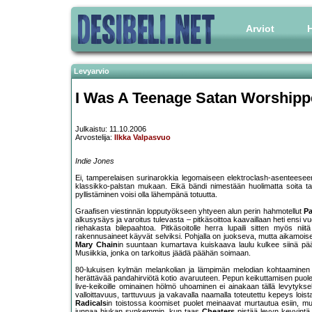
Arviot
H
Levyarvio
I Was A Teenage Satan Worshipp
Julkaistu: 11.10.2006
Arvostelija:
Ilkka Valpasvuo
Indie Jones
Ei, tamperelaisen surinarokkia legomaiseen elektroclash-asenteesee
klassikko-palstan mukaan. Eikä bändi nimestään huolimatta soita ta
pyllistäminen voisi olla lähempänä totuutta.
Graafisen viestinnän lopputyökseen yhtyeen alun perin hahmotellut
Pa
alkusysäys ja varoitus tulevasta – pitkäsoittoa kaavaillaan heti ensi vu
riehakasta bilepaahtoa. Pitkäsoitolle herra lupaili sitten myös ni
rakennusaineet käyvät selviksi. Pohjalla on juokseva, mutta aikamoisen
Mary Chain
in suuntaan kumartava kuiskaava laulu kulkee siinä pääl
Musiikkia, jonka on tarkoitus jäädä päähän soimaan.
80-lukuisen kylmän melankolian ja lämpimän melodian kohtaaminen
herättävää pandahirviötä kotio avaruuteen. Pepun keikuttamisen puol
live-keikoille ominainen hölmö uhoaminen ei ainakaan tällä levytyksel
valloittavuus, tarttuvuus ja vakavalla naamalla toteutettu kepeys lois
Radicals
in toistossa koomiset puolet meinaavat murtautua esiin,
junnaa hiukan synkemmin, kun taas
Cheaters
pistää levyn kevyintä 