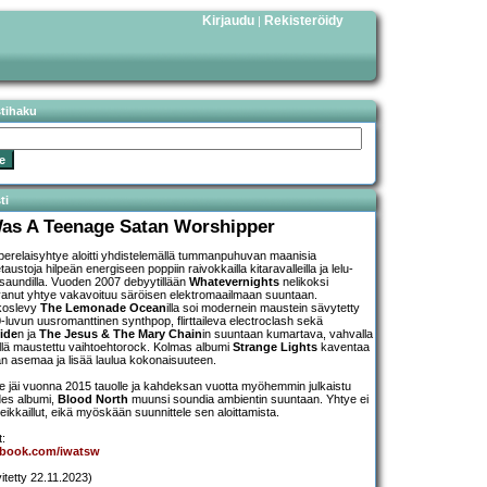
Kirjaudu
Rekisteröidy
|
stihaku
ti
Was A Teenage Satan Worshipper
erelaisyhtye aloitti yhdistelemällä tummanpuhuvan maanisia
austoja hilpeän energiseen poppiin raivokkailla kitaravalleilla ja lelu-
saundilla. Vuoden 2007 debyytillään
Whatevernights
nelikoksi
anut yhtye vakavoituu säröisen elektromaailmaan suuntaan.
koslevy
The Lemonade Ocean
illa soi modernein maustein sävytetty
-luvun uusromanttinen synthpop, flirttaileva electroclash sekä
ide
n ja
The Jesus & The Mary Chain
in suuntaan kumartava, vahvalla
llä maustettu vaihtoehtorock. Kolmas albumi
Strange Lights
kaventaa
n asemaa ja lisää laulua kokonaisuuteen.
e jäi vuonna 2015 tauolle ja kahdeksan vuotta myöhemmin julkaistu
es albumi,
Blood North
muunsi soundia ambientin suuntaan. Yhtye ei
keikkaillut, eikä myöskään suunnittele sen aloittamista.
t:
ebook.com/iwatsw
vitetty 22.11.2023)