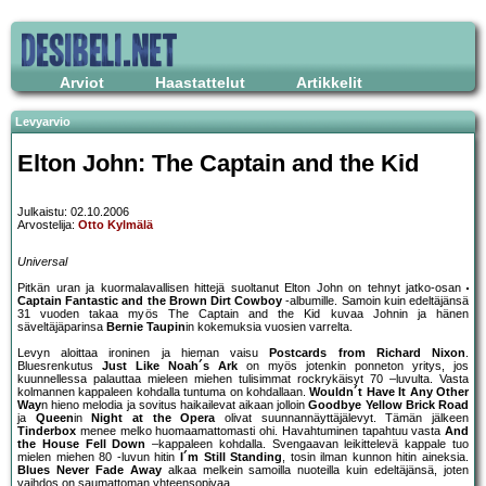
Arviot
Haastattelut
Artikkelit
Levyarvio
Elton John: The Captain and the Kid
Julkaistu: 02.10.2006
Arvostelija:
Otto Kylmälä
Universal
Pitkän uran ja kuormalavallisen hittejä suoltanut Elton John on tehnyt jatko-osan
Captain Fantastic and the Brown Dirt Cowboy
-albumille. Samoin kuin edeltäjänsä
31 vuoden takaa myös The Captain and the Kid kuvaa Johnin ja hänen
säveltäjäparinsa
Bernie Taupin
in kokemuksia vuosien varrelta.
Levyn aloittaa ironinen ja hieman vaisu
Postcards from Richard Nixon
.
Bluesrenkutus
Just Like Noah´s Ark
on myös jotenkin ponneton yritys, jos
kuunnellessa palauttaa mieleen miehen tulisimmat rockrykäisyt 70 –luvulta. Vasta
kolmannen kappaleen kohdalla tuntuma on kohdallaan.
Wouldn´t Have It Any Other
Way
n hieno melodia ja sovitus haikailevat aikaan jolloin
Goodbye Yellow Brick Road
ja
Queen
in
Night at the Opera
olivat suunnannäyttäjälevyt. Tämän jälkeen
Tinderbox
menee melko huomaamattomasti ohi. Havahtuminen tapahtuu vasta
And
the House Fell Down
–kappaleen kohdalla. Svengaavan leikittelevä kappale tuo
mielen miehen 80 -luvun hitin
I´m Still Standing
, tosin ilman kunnon hitin aineksia.
Blues Never Fade Away
alkaa melkein samoilla nuoteilla kuin edeltäjänsä, joten
vaihdos on saumattoman yhteensopivaa.