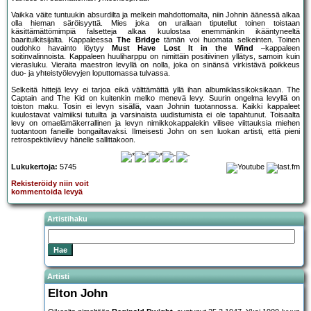
Vaikka väite tuntuukin absurdilta ja melkein mahdottomalta, niin Johnin äänessä alkaa
olla hieman säröisyyttä. Mies joka on urallaan tiputellut toinen toistaan
käsittämättömimpiä falsetteja alkaa kuulostaa enemmänkin ikääntyneeltä
baaritulkitsijalta. Kappaleessa
The Bridge
tämän voi huomata selkeinten. Toinen
oudohko havainto löytyy
Must Have Lost It in the Wind
–kappaleen
soitinvalinnoista. Kappaleen huuliharppu on nimittäin positiivinen yllätys, samoin kuin
vierasluku. Vieraita maestron levyllä on nolla, joka on sinänsä virkistävä poikkeus
duo- ja yhteistyölevyjen loputtomassa tulvassa.
Selkeitä hittejä levy ei tarjoa eikä välttämättä yllä ihan albumiklassikoksikaan. The
Captain and The Kid on kuitenkin melko menevä levy. Suurin ongelma levyllä on
toiston maku. Tosin ei levyn sisällä, vaan Johnin tuotannossa. Kaikki kappaleet
kuulostavat valmiiksi tutuilta ja varsinaista uudistumista ei ole tapahtunut. Toisaalta
levy on omaelämäkerrallinen ja levyn nimikkokappalekin vilisee viittauksia miehen
tuotantoon faneille bongailtavaksi. Ilmeisesti John on sen luokan artisti, että pieni
retrospektiivilevy hänelle sallittakoon.
Lukukertoja:
5745
Rekisteröidy niin voit
kommentoida levyä
Artistihaku
Artisti
Elton John