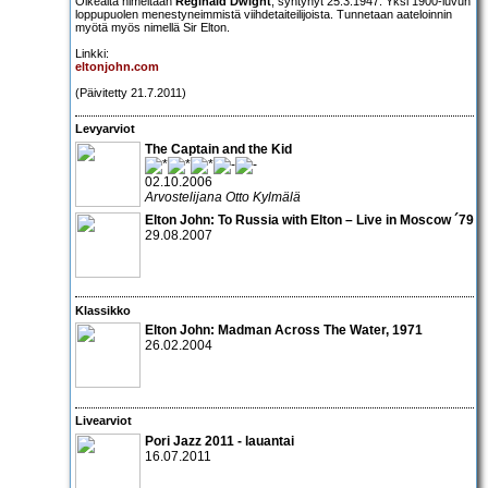
Oikealta nimeltään
Reginald Dwight
, syntynyt 25.3.1947. Yksi 1900-luvun
loppupuolen menestyneimmistä viihdetaiteilijoista. Tunnetaan aateloinnin
myötä myös nimellä Sir Elton.
Linkki:
eltonjohn.com
(Päivitetty 21.7.2011)
Levyarviot
The Captain and the Kid
02.10.2006
Arvostelijana Otto Kylmälä
Elton John: To Russia with Elton – Live in Moscow ´79
29.08.2007
Klassikko
Elton John
: Madman Across The Water, 1971
26.02.2004
Livearviot
Pori Jazz 2011
- lauantai
16.07.2011