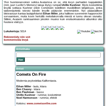
Yksi huomionarvoinen seikka Avatarissa on se, että levyn parhaiden kappaleiden
(mm. juuri Lucifer’s Memory) takaa löytyy rumpali
Utrillo Kushner
. Myös koskettimia
levyllä soittava Kushner onkin Cometsien todellinen musiikillinen lahjakkuus, jonka
taidonnäytteitä toivoisi bändin levyille päätyvän enemmänkin. Nyt pääasiallisen
biisivastuun kantaa laulaja/kitaristi
Ethan Miller
, joka hallitsee suvereenin happorockin
sorvaamisen, mutta kovin herkällä melodiakorvalla miestä ei tunnu olevan siunattu.
Siltikin, Avatarin rankkaaminen joksikin muuksi kuin ensiluokkaiseksi albumiksi olisi
huutava vääryys.
Lukukertoja:
5014
Rekisteröidy niin voit
kommentoida levyä
Artistihaku
Artisti
Comets On Fire
Modernia psykedeliaa Kaliforniasta.
Ethan Miller
- laulu, kitara
Ben Chasny
- kitara
Ben Flashman
- basso
Utrillo Kushner
- rummut, koskettimet
Noel Harmonson
- rummut, efektit
Kotisivu:
www.cometsonfire.com