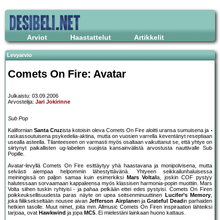
Arviot
Haastattelut
Artikkelit
Levyarvio
Comets On Fire: Avatar
Julkaistu: 03.09.2006
Arvostelija:
Jari Jokirinne
Sub Pop
Kalifornian
Santa Cruz
ista kotoisin oleva Comets On Fire aloitti uransa sumuisena ja
raskassoutuisena psykedelia-aktina, mutta on vuosien varrella keventänyt reseptiaan
usealla asteella. Tilanteeseen on varmasti myös osaltaan vaikuttanut se, että yhtye on
siirtynyt paikallisten ug-labelien suojista kansainvälistä arvostusta nauttivalle Sub
Popille.
Avatar-levyllä Comets On Fire esittäytyy yhä haastavana ja monipolvisena, mutta
selvästi aiempaa helpommin lähestyttävänä. Yhtyeen seikkailunhaluisessa
meiningissä on paljon samaa kuin esimerkiksi
Mars Volta
lla, joskin COF pystyy
halutessaan sorvaamaan kappaleensa myös klassisen harmonia-popin muottiin. Mars
Volta siihen tuskin ryhtyisi - ja pahaa pelkään ettei edes pystyisi. Comets On Firen
poikkeuksellisuudesta paras näyte on upea seitsenminuuttinen
Lucifer’s Memory
,
joka fiiliksekseltään nousee aivan
Jefferson Airplane
n ja
Grateful Dead
in parhaiden
hetkien tasolle. Muut nimet, joita mm. Allmusic Comets On Firen inspiraation lähteiksi
tarjoaa, ovat
Hawkwind
ja jopa
MC5
. Ei mielestäni lainkaan huono kattaus.