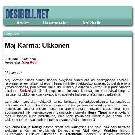
Arviot
Haastattelut
Artikkelit
Levyarvio
Maj Karma: Ukkonen
Julkaistu: 02.09.2006
Arvostelija:
Mika Roth
Megamania
Maj Karman toinen albumi bändin nykyisen nimen alla on edeltäjäänsä selvästi
rankempi ja teemallisempi teos. Hieman yllättäen pitkäsoitto avaa myös sellaisia ovia
yhtyeen talossa, joiden moni luuli sulkeutuneen jo viimeisen kerran. Kun parin vuoden
takainen
Sodankylä
flirttaili popimman ilmaisun kanssa, on suoraviivaisempi ja
rosoisempi Ukkonen kuin kaivattu isku poskelle liiallisen uneksinnan päätteeksi.
Lyriikoiden taustalla kehittyvä tarina kuljettaa parisuhdesotkuissa kamppailevaa
huligaania verkalleen kohti itsensä ymmärtämistä ja asioiden hyväksymistä. Tarinaa ei
kuitenkaan lähdetä turhan hanakasti alleviivaamaan, eivätkä kaikki biisit edes
suoranaisesti liity kertomukseen. Sanoitusten puolella
Herra Ylppö
onkin löytänyt
taas runsaasti uutta kerrottavaa, eikä liene kovinkaan liioiteltua jos sanoo, että
Ukkosen tekstit ovat miehen upein saavutus tähän mennessä.
Avausbiisi
Sid ja Nancy
nostaa riman heti kättelyssä korkealle, sillä näin toimivaa
aloitusta ei Karman levyiltä ole löytynyt sitten
Ääri
kiekon
Valaiden laulu
n.
Seuraavana kuultavat
Ukkonen
ja
Attentaatti
tekevät kuitenkin vaikeasta