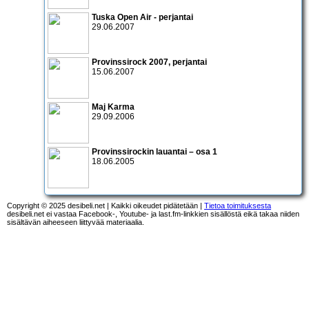
Tuska Open Air - perjantai
29.06.2007
Provinssirock 2007
, perjantai
15.06.2007
Maj Karma
29.09.2006
Provinssirockin lauantai – osa 1
18.06.2005
Copyright © 2025 desibeli.net | Kaikki oikeudet pidätetään |
Tietoa toimituksesta
desibeli.net ei vastaa Facebook-, Youtube- ja last.fm-linkkien sisällöstä eikä takaa niiden
sisältävän aiheeseen liittyvää materiaalia.