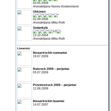
03.05.2009
Arvostelijana Nunnu Koskenniemi
Ukkonen
02.09.2006
Arvostelijana Mika Roth
Sodankylä
13.10.2004
Arvostelijana Mika Roth
Livearviot
Ilosaarirockin sunnuntai
19.07.2009
Ruisrock 2009 – perjantai
03.07.2009
Provinssirock 2009 – perjantai
12.06.2009
Ilosaarirockin lauantai
14.07.2007