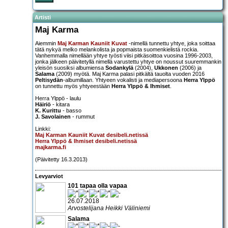
Artisti
Maj Karma
Aiemmin
Maj Karman Kauniit Kuvat
-nimellä tunnettu yhtye, joka soittaa
tätä nykyä melko melankolista ja popmaista suomenkielistä rockia.
Vanhemmalla nimellään yhtye työsti viisi pitkäsoittoa vuosina 1996-2003,
jonka jälkeen päivitetyllä nimellä varustettu yhtye on noussut suuremmankin
yleisön suosiksi albumiensa
Sodankylä
(2004),
Ukkonen
(2006) ja
Salama
(2009) myötä. Maj Karma palasi pitkältä tauolta vuoden 2016
Peltisydän
-albumillaan. Yhtyeen vokalisti ja mediapersoona
Herra Ylppö
on tunnettu myös yhtyeestään
Herra Ylppö & Ihmiset
.
Herra Ylppö - laulu
Häiriö
- kitara
K. Kurittu
- basso
J. Savolainen
- rummut
Linkki:
Maj Karman Kauniit Kuvat desibeli.netissä
Herra Ylppö & Ihmiset desibeli.netissä
majkarma.fi
(Päivitetty 16.3.2013)
Levyarviot
101 tapaa olla vapaa
26.07.2018
Arvostelijana Heikki Väliniemi
Salama