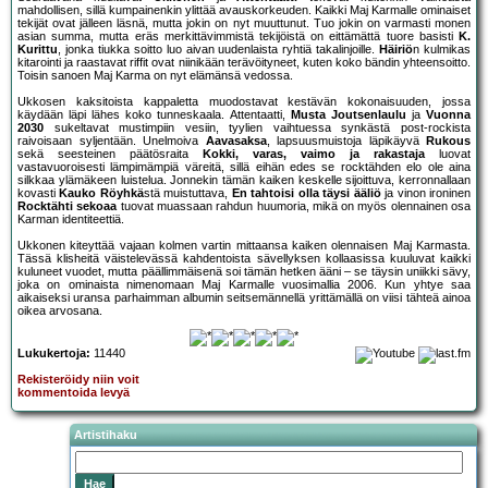
mahdollisen, sillä kumpainenkin ylittää avauskorkeuden. Kaikki Maj Karmalle ominaiset
tekijät ovat jälleen läsnä, mutta jokin on nyt muuttunut. Tuo jokin on varmasti monen
asian summa, mutta eräs merkittävimmistä tekijöistä on eittämättä tuore basisti
K.
Kurittu
, jonka tiukka soitto luo aivan uudenlaista ryhtiä takalinjoille.
Häiriö
n kulmikas
kitarointi ja raastavat riffit ovat niinikään terävöityneet, kuten koko bändin yhteensoitto.
Toisin sanoen Maj Karma on nyt elämänsä vedossa.
Ukkosen kaksitoista kappaletta muodostavat kestävän kokonaisuuden, jossa
käydään läpi lähes koko tunneskaala. Attentaatti,
Musta Joutsenlaulu
ja
Vuonna
2030
sukeltavat mustimpiin vesiin, tyylien vaihtuessa synkästä post-rockista
raivoisaan syljentään. Unelmoiva
Aavasaksa
, lapsuusmuistoja läpikäyvä
Rukous
sekä seesteinen päätösraita
Kokki, varas, vaimo ja rakastaja
luovat
vastavuoroisesti lämpimämpiä väreitä, sillä eihän edes se rocktähden elo ole aina
silkkaa ylämäkeen luistelua. Jonnekin tämän kaiken keskelle sijoittuva, kerronnallaan
kovasti
Kauko Röyhkä
stä muistuttava,
En tahtoisi olla täysi ääliö
ja vinon ironinen
Rocktähti sekoaa
tuovat muassaan rahdun huumoria, mikä on myös olennainen osa
Karman identiteettiä.
Ukkonen kiteyttää vajaan kolmen vartin mittaansa kaiken olennaisen Maj Karmasta.
Tässä klisheitä väistelevässä kahdentoista sävellyksen kollaasissa kuuluvat kaikki
kuluneet vuodet, mutta päällimmäisenä soi tämän hetken ääni – se täysin uniikki sävy,
joka on ominaista nimenomaan Maj Karmalle vuosimallia 2006. Kun yhtye saa
aikaiseksi uransa parhaimman albumin seitsemännellä yrittämällä on viisi tähteä ainoa
oikea arvosana.
Lukukertoja:
11440
Rekisteröidy niin voit
kommentoida levyä
Artistihaku