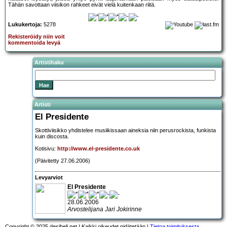
Tähän savottaan viisikon rahkeet eivät vielä kuitenkaan riitä.
Lukukertoja:
5278
Rekisteröidy niin voit
kommentoida levyä
Artistihaku
Artisti
El Presidente
Skottiviisikko yhdistelee musiikissaan aineksia niin perusrockista, funkista
kuin discosta.
Kotisivu:
http://www.el-presidente.co.uk
(Päivitetty 27.06.2006)
Levyarviot
El Presidente
28.06.2006
Arvostelijana Jari Jokirinne
Copyright © 2025 desibeli.net | Kaikki oikeudet pidätetään |
Tietoa toimituksesta