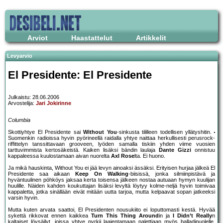
Arviot
Haastattelut
Artikkelit
Levyarvio
El Presidente: El Presidente
Julkaistu: 28.06.2006
Arvostelija:
Jari Jokirinne
Columbia
Skottiyhtye El Presidente sai
Without You
-sinkusta tililleen todellisen yllätyshitin.
Suomenkin radioissa hyvin pyörineellä raidalla yhtye naittaa herkullisesti perusrock-
riffittelyn tanssittavaan grooveen, lyöden samalla tiskiin yhden viime vuosien
tarttuvimmista kertosäkeistä. Kaiken lisäksi bändin laulaja
Dante Gizzi
onnistuu
kappaleessa kuulostamaan aivan nuorelta
Axl Rose
lta. Ei huono.
Ja mikä hauskinta, Without You ei jää levyn ainoaksi ässäksi. Erityisen hurjaa jälkeä El
Presidente saa aikaan
Keep On Walking
-biisissä, jonka silmiinpistävä ja
hyväntuulinen pöhköys jaksaa kerta toisensa jälkeen nostaa autuaan hymyn kuulijan
huulille. Näiden kahden koukuttajan lisäksi levyltä löytyy kolme-neljä hyvin toimivaa
kappaletta, jotka sinällään eivät mitään uutta tarjoa, mutta kelpaavat sopan jatkeeksi
varsin hyvin.
Mutta kuten arvata saattoi, El Presidenten nousukiito ei loputtomasti kestä. Hyvää
sykettä rikkovat ennen kaikkea
Turn This Thing Around
in ja
I Didn’t Really
n
kaltaiset löysäilyt, joissa yhtye pyrkii laajentamaan palettiaan myös balladipuolelle.