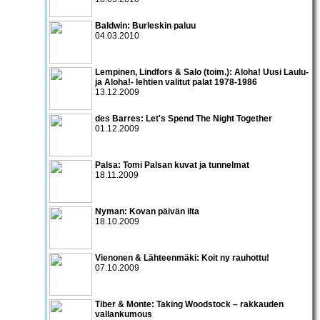
Baldwin: Burleskin paluu
04.03.2010
Lempinen, Lindfors & Salo (toim.): Aloha! Uusi Laulu-
ja Aloha!- lehtien valitut palat 1978-1986
13.12.2009
des Barres: Let's Spend The Night Together
01.12.2009
Palsa: Tomi Palsan kuvat ja tunnelmat
18.11.2009
Nyman: Kovan päivän ilta
18.10.2009
Vienonen & Lähteenmäki: Koit ny rauhottu!
07.10.2009
Tiber & Monte: Taking Woodstock – rakkauden
vallankumous