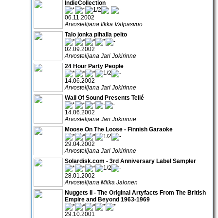
IndieCollection
06.11.2002
Arvostelijana Ilkka Valpasvuo
Talo jonka pihalla pelto
02.09.2002
Arvostelijana Jari Jokirinne
24 Hour Party People
14.06.2002
Arvostelijana Jari Jokirinne
Wall Of Sound Presents Tellé
14.06.2002
Arvostelijana Jari Jokirinne
Moose On The Loose - Finnish Garaoke
29.04.2002
Arvostelijana Jari Jokirinne
Solardisk.com - 3rd Anniversary Label Sampler
28.01.2002
Arvostelijana Miika Jalonen
Nuggets II - The Original Artyfacts From The British
Empire and Beyond 1963-1969
29.10.2001