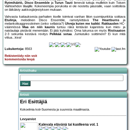
Rytmihäiriö, Disco Ensemble
ja
Turun Tauti
lienevät tuttuja muillekin kuin Toisen
Vaihtoehdon tilaajille. Kokeneempia porukoita ei ole nostettu jalustalle, vaan soittolista
on lätkäisty aakkosjärjestyksen mukaan.
Vahvasta kattauksesta parhaiten itselle toimivat vanhan liiton suomipunkkia soittava
Etulinja
, melodinen Disco Ensemble, ramotykittävä
The Heartburns
ja
melankolisaggressiivinen (onko sellaista?)
Uhreja kuten me kaikki
.
Rakkauden
HC-
väännössä
Maa on niin kaunis
tuntuu räkä lentävän kajareista kun mies- ja
naislaulaja pistävät menemään. Ei jätä kylmäksi. Oma lukunsa on myös
Ristisaaton
2-3 sekuntia kestävä revitys
Pelkkää sotaa
. Jumiutuiko soittimeni? Ei kun mitä
vittua...kiva!
Lukukertoja:
8563
Rekisteröidy niin voit
kommentoida levyä
Artistihaku
Artisti
Eri Esittäjiä
Kokoelmia koti-Suomesta ja suuresta maailmasta.
Levyarviot
Kalevala elävänä tai kuolleena vol. 1