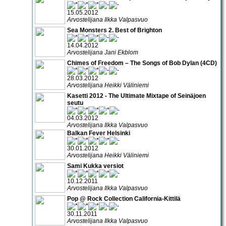
15.05.2012
Arvostelijana Ilkka Valpasvuo
Sea Monsters 2. Best of Brighton
14.04.2012
Arvostelijana Jani Ekblom
Chimes of Freedom – The Songs of Bob Dylan (4CD)
28.03.2012
Arvostelijana Heikki Väliniemi
Kasetti 2012 - The Ultimate Mixtape of Seinäjoen
seutu
04.03.2012
Arvostelijana Ilkka Valpasvuo
Balkan Fever Helsinki
30.01.2012
Arvostelijana Heikki Väliniemi
Sami Kukka versiot
10.12.2011
Arvostelijana Ilkka Valpasvuo
Pop @ Rock Collection California-Kittilä
30.11.2011
Arvostelijana Ilkka Valpasvuo