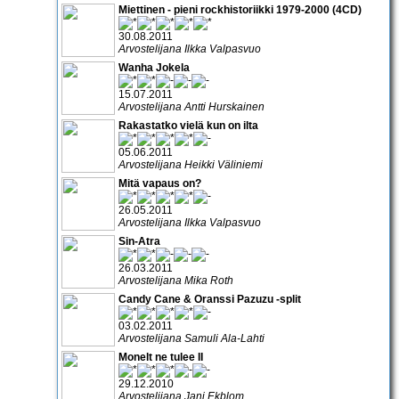
Miettinen - pieni rockhistoriikki 1979-2000 (4CD)
30.08.2011
Arvostelijana Ilkka Valpasvuo
Wanha Jokela
15.07.2011
Arvostelijana Antti Hurskainen
Rakastatko vielä kun on ilta
05.06.2011
Arvostelijana Heikki Väliniemi
Mitä vapaus on?
26.05.2011
Arvostelijana Ilkka Valpasvuo
Sin-Atra
26.03.2011
Arvostelijana Mika Roth
Candy Cane & Oranssi Pazuzu -split
03.02.2011
Arvostelijana Samuli Ala-Lahti
Monelt ne tulee II
29.12.2010
Arvostelijana Jani Ekblom