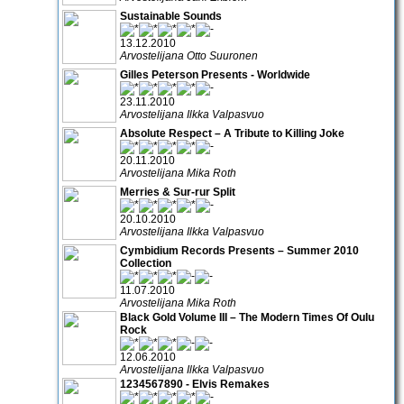
Sustainable Sounds
13.12.2010
Arvostelijana Otto Suuronen
Gilles Peterson Presents - Worldwide
23.11.2010
Arvostelijana Ilkka Valpasvuo
Absolute Respect – A Tribute to Killing Joke
20.11.2010
Arvostelijana Mika Roth
Merries & Sur-rur Split
20.10.2010
Arvostelijana Ilkka Valpasvuo
Cymbidium Records Presents – Summer 2010
Collection
11.07.2010
Arvostelijana Mika Roth
Black Gold Volume III – The Modern Times Of Oulu
Rock
12.06.2010
Arvostelijana Ilkka Valpasvuo
1234567890 - Elvis Remakes