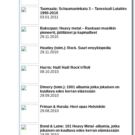
Tuomaala: Schaumaninkatu 3 – Tanssisali Lutakko
1990­-2010
03.01.2011
Bukszpan: Heavy metal – Raskaan musiikin
pioneerit, jättiläiset ja kapinalliset
29.11.2010
Heatley (toim.): Rock. Suuri ensyklopedia
29.11.2010
Harris: Hail! Hail! Rock'n'Roll
08.10.2010
Dimery (toim.): 1001 albumia jotka jokaisen on
kuultava edes kerran eläessään
29.09.2010
Friman & Hurula: Hevi opas Helsinkiin
29.08.2010
Bond & Laine: 101 Heavy Metal -albumia, jotka
jokaisen on kuultava edes kerran elämässään
18.05.2010