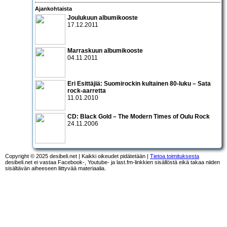
Ajankohtaista
Joulukuun albumikooste
17.12.2011
Marraskuun albumikooste
04.11.2011
Eri Esittäjiä: Suomirockin kultainen 80-luku – Sata
rock-aarretta
11.01.2010
CD:
Black Gold – The Modern Times of Oulu Rock
24.11.2006
Copyright © 2025 desibeli.net | Kaikki oikeudet pidätetään |
Tietoa toimituksesta
desibeli.net ei vastaa Facebook-, Youtube- ja last.fm-linkkien sisällöstä eikä takaa niiden
sisältävän aiheeseen liittyvää materiaalia.