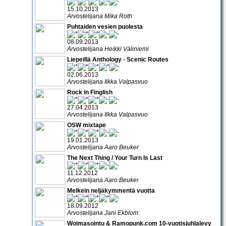
15.10.2013
Arvostelijana Mika Roth
Puhtaiden vesien puolesta
08.09.2013
Arvostelijana Heikki Väliniemi
Liepeillä Anthology - Scenic Routes
02.06.2013
Arvostelijana Ilkka Valpasvuo
Rock in Finglish
27.04.2013
Arvostelijana Ilkka Valpasvuo
OSW mixtape
19.01.2013
Arvostelijana Aaro Beuker
The Next Thing / Your Turn Is Last
11.12.2012
Arvostelijana Aaro Beuker
Melkein neljäkymmentä vuotta
18.09.2012
Arvostelijana Jani Ekblom
Woimasointu & Ramopunk.com 10-vuotisjuhlalevy