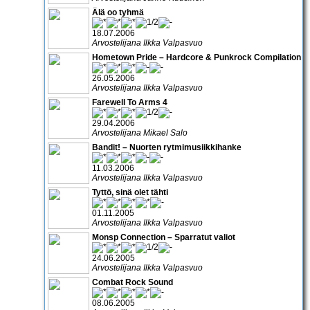
Älä oo tyhmä
18.07.2006
Arvostelijana Ilkka Valpasvuo
Hometown Pride – Hardcore & Punkrock Compilation
26.05.2006
Arvostelijana Ilkka Valpasvuo
Farewell To Arms 4
29.04.2006
Arvostelijana Mikael Salo
Bandit! – Nuorten rytmimusiikkihanke
11.03.2006
Arvostelijana Ilkka Valpasvuo
Tyttö, sinä olet tähti
01.11.2005
Arvostelijana Ilkka Valpasvuo
Monsp Connection – Sparratut valiot
24.06.2005
Arvostelijana Ilkka Valpasvuo
Combat Rock Sound
08.06.2005