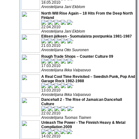
18.05.2010
Arvostelijana Jani Ekblom
North Will Rise Again ‒ 18 Hits From the Deep North
Finland
22.04.2010
Arvostelijana Jani Ekblom
Eilisen jälkeen - Suomalaista postpunkia 1981-1987
21.03.2010
Arvostelijana Otto Suuronen
Rough Trade Shops – Counter Culture 09
17.03.2010
Arvostelijana Ilkka Valpasvuo
A Real Cool Time Revisited – Swedish Punk, Pop And
Garage Rock 1982-1988
13.03.2010
Arvostelijana Ilkka Valpasvuo
Dancehall 2 - The Rise of Jamaican Dancehall
Culture
22.02.2010
Arvostelijana Tuomas Tiainen
Unleash The Power - The Finnish Heavy & Metal
Compilation 2009
14.02.2010