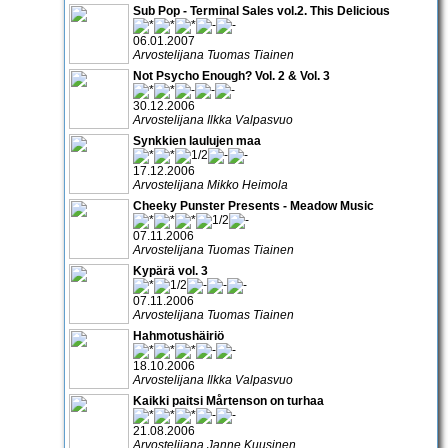
Sub Pop - Terminal Sales vol.2. This Delicious
06.01.2007
Arvostelijana Tuomas Tiainen
Not Psycho Enough? Vol. 2 & Vol. 3
30.12.2006
Arvostelijana Ilkka Valpasvuo
Synkkien laulujen maa
17.12.2006
Arvostelijana Mikko Heimola
Cheeky Punster Presents - Meadow Music
07.11.2006
Arvostelijana Tuomas Tiainen
Kypärä vol. 3
07.11.2006
Arvostelijana Tuomas Tiainen
Hahmotushäiriö
18.10.2006
Arvostelijana Ilkka Valpasvuo
Kaikki paitsi Mårtenson on turhaa
21.08.2006
Arvostelijana Janne Kuusinen