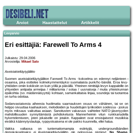
Arviot
Haastattelut
Artikkelit
Levyarvio
Eri esittäjiä: Farewell To Arms 4
Julkaistu: 29.04.2006
Arvostelija:
Mikael Salo
Aseistakieltäytyjäliitto
Suomen aseistakieltäytyjäliiton Farewell To Arms -kokoelma on edennyt neljänteen
osaansa, joka esittelee kolmekymmentäyksi suomalaista punk/hc-bändiä. Eroa levy-
yhtiöiden omiin kokiksiin on kuin yöllä ja päivällä. Yhteinen nimittäjä levyn kappaleille on
yhtyeiden antipatia armeijaa / militarismia / sotaa / uusnatseja / muita yhteiskunnan
epäkohtia (so. mädännäisyyttä) kohtaan, samankaltaisia linjaa, soundeja tai tuotantoa
on turha odottaa.
Sodanvastaisesta aiheesta huolimatta saarnauksen osuus on vähäinen, tai se on
helppo sivuuttaa kaahauksen, melodioiden ja huudettujen lyriikoiden soidessa - joskus
myös miksaus vaikuttaa asiaan. Sanoitusten vakavuus vaihtelee NATO-jäsenyyden
mahdollisuuden synnyttämästä pohdiskelusta Mannerheimin vitun runkkariudella
hykertelemiseen, joten jokaiselle on jotakin. Kappaleet ovat ensisijaisesti musiikkia
eivätkä käännytyslauluja, ryppyotsaisena ei ole pakko kuunnella, ellei halua.
Vaikka valtaosa on tuntemattomampia esiintyjiä, undergroundbändien
demokokoelmaksi ei Aseistakieltäytyjäliitto ole nelososaa pistänyt,
No Shame,