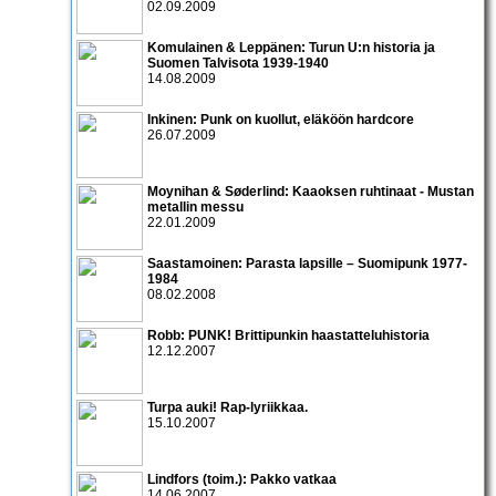
02.09.2009
Komulainen & Leppänen: Turun U:n historia ja
Suomen Talvisota 1939-1940
14.08.2009
Inkinen: Punk on kuollut, eläköön hardcore
26.07.2009
Moynihan & Søderlind: Kaaoksen ruhtinaat - Mustan
metallin messu
22.01.2009
Saastamoinen: Parasta lapsille – Suomipunk 1977-
1984
08.02.2008
Robb: PUNK! Brittipunkin haastatteluhistoria
12.12.2007
Turpa auki! Rap-lyriikkaa.
15.10.2007
Lindfors (toim.): Pakko vatkaa
14.06.2007