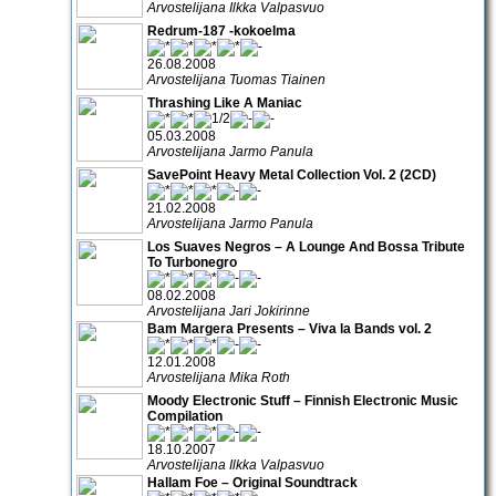
Arvostelijana Ilkka Valpasvuo
Redrum-187 -kokoelma
26.08.2008
Arvostelijana Tuomas Tiainen
Thrashing Like A Maniac
05.03.2008
Arvostelijana Jarmo Panula
SavePoint Heavy Metal Collection Vol. 2 (2CD)
21.02.2008
Arvostelijana Jarmo Panula
Los Suaves Negros – A Lounge And Bossa Tribute
To Turbonegro
08.02.2008
Arvostelijana Jari Jokirinne
Bam Margera Presents – Viva la Bands vol. 2
12.01.2008
Arvostelijana Mika Roth
Moody Electronic Stuff – Finnish Electronic Music
Compilation
18.10.2007
Arvostelijana Ilkka Valpasvuo
Hallam Foe – Original Soundtrack