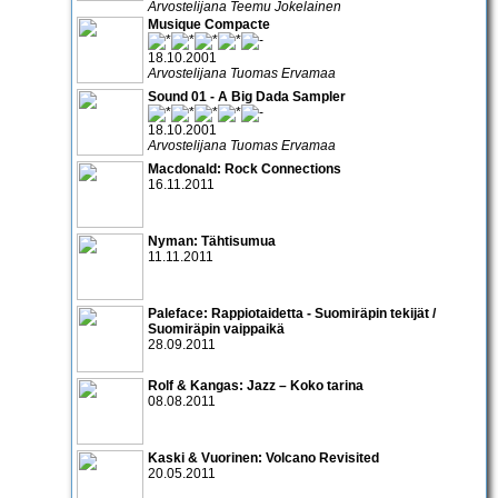
Arvostelijana Teemu Jokelainen
Musique Compacte
18.10.2001
Arvostelijana Tuomas Ervamaa
Sound 01 - A Big Dada Sampler
18.10.2001
Arvostelijana Tuomas Ervamaa
Macdonald: Rock Connections
16.11.2011
Nyman: Tähtisumua
11.11.2011
Paleface: Rappiotaidetta - Suomiräpin tekijät /
Suomiräpin vaippaikä
28.09.2011
Rolf & Kangas: Jazz – Koko tarina
08.08.2011
Kaski & Vuorinen: Volcano Revisited
20.05.2011