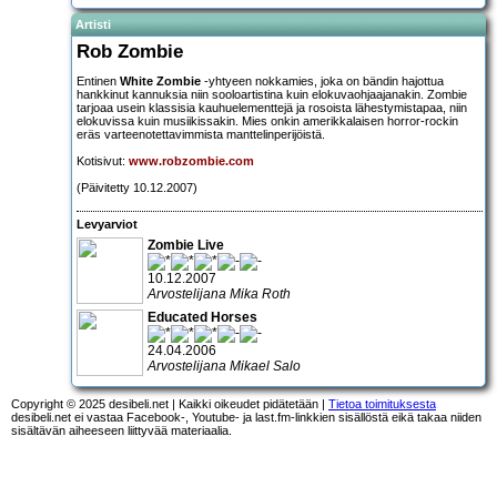
Artisti
Rob Zombie
Entinen
White Zombie
-yhtyeen nokkamies, joka on bändin hajottua
hankkinut kannuksia niin sooloartistina kuin elokuvaohjaajanakin. Zombie
tarjoaa usein klassisia kauhuelementtejä ja rosoista lähestymistapaa, niin
elokuvissa kuin musiikissakin. Mies onkin amerikkalaisen horror-rockin
eräs varteenotettavimmista manttelinperijöistä.
Kotisivut:
www.robzombie.com
(Päivitetty 10.12.2007)
Levyarviot
Zombie Live
10.12.2007
Arvostelijana Mika Roth
Educated Horses
24.04.2006
Arvostelijana Mikael Salo
Copyright © 2025 desibeli.net | Kaikki oikeudet pidätetään |
Tietoa toimituksesta
desibeli.net ei vastaa Facebook-, Youtube- ja last.fm-linkkien sisällöstä eikä takaa niiden
sisältävän aiheeseen liittyvää materiaalia.