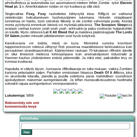
pihvibuffetissa ja laulumelodia tuo aavemaisesti mieleen White Zombie -tykin
Electric
Head pt. 1
:n. Amerikkalaisen noidan on nyt kuoltava ja sillä siisti.
Singlevalinta
Foxy, Foxy
rauhoittelee kiihtynyttä intoa. Riffijyrä on vaihtunut
viettelevään keikuttamiseen huohotusäänien tukemana. Helvetin strippibaarin
tunnelmaa on haettu, tosin seksikäs fiilistely ei ole zombin vahvempia puolia. Kestää
monta pyöritystä ennenkuin biisistä voi myöntää pitävänsä.
The Scorpion Sleep
issä
avataan vanhaa kunnon yeah yeah yeah -arkkuakin ja paluu soolouran huippukohtiin
on käsillä. Myös rähisevä
Let It All Bleed Out
ja mateleva päätöskappale
The Lords
Of Salem
puolen minuutin piilobiiseineen ovat hyviä esityksiä.
Kansikuvasta voi todeta, mistä on kyse. Menneinä vuosina kosmisen
happomerirosvon releissä viihtynyt Rob poseeraa maanläheisesti farkkutakissa kuin
persaukinen skandinaavirokkari. Kääntyminen raskaan 70-lukulaisen riffirokin äärelle
on ollut ilmeisesti mielessä kirkkaampana kuin areenakelpoisen industrialin ja
Hammer-kauhun yhdistäminen entistä pidemmälle. Ja mikä ettei, paikoitellen levy on
komeaa kuultavaa.
Hapuilulta ei vältytä täysin. Junnaavia riffikollaaseja on tullut mukaan, vaikka Zombien
karisma pelastaakin paljon. Parhaiten onnistutaan hitaassa
Death Of It All
issa, joka
on akustisella kitaralla, pianolla ja jousilla soitettuna paras mahdollinen soundtrack
apokalyptisen maiseman auringonlaskulle. Ja leffan mustavalkoisuudesta huolimatta
sokeakin tajuaa auringonlaskun verenpunaiseksi.
Lukukertoja:
5859
Rekisteröidy niin voit
kommentoida levyä
Artistihaku