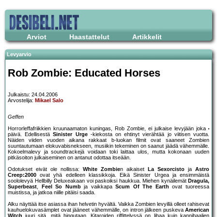
Arviot
Haastattelut
Artikkelit
Levyarvio
Rob Zombie: Educated Horses
Julkaistu: 24.04.2006
Arvostelija:
Mikael Salo
Geffen
Horrorleffafriikkien kruunaamaton kuningas, Rob Zombie, ei julkaise levyjään joka
päivä. Edellisestä
Sinister Urge
-kiekosta on ehtinyt vierähtää jo viitisen vuotta.
Näiden viiden vuoden aikana rakkaat b-luokan filmit ovat saaneet Zombien
suuntautumaan elokuvabisnekseen, musiikin tekeminen on saanut jäädä vähemmälle.
Kokoelmalevy ja soundtrackejä voidaan toki laittaa ulos, mutta kokonaan uuden
pitkäsoiton julkaiseminen on antanut odottaa itseään.
Odotukset eivät ole nollissa:
White Zombie
n aikaiset
La Sexorcisto
ja
Astro
Creep:2000
ovat yhä edelleen klassikkoja. Eikä Sinister Urgea ja ensimmäistä
soololevyä Hellbilly Deluxeakaan voi paskoiksi haukkua. Miehen kynäilemät
Dragula,
Superbeast
,
Feel So Numb
ja vaikkapa
Scum Of The Earth
ovat tuoreessa
muistissa, ja jatkoa niille pitäisi saada.
Alku näyttää itse asiassa ihan helvetin hyvältä. Vaikka Zombien levyillä olleet rahisevat
kauhuelokuvasämplet ovat jääneet vähemmälle, on intron jälkeen puskeva
American
Witch
juuri sitä, mitä hingutaan. Kitaroiden riffittelyssä on lihaa kuin kannibaalien