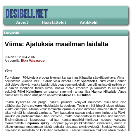
Arviot
Haastattelut
Artikkelit
Levyarvio
Viima: Ajatuksia maailman laidalta
Julkaistu: 20.04.2006
Arvostelija:
Ilkka Valpasvuo
Viima
Turkulainen 70-lukuista progea hivenen kansanmusiikihtavilla sävyillä soittava Viima
perustettiin vuonna 1998, tuolloin vielä nimellä
Lost Spectacles
. Nimi vaihtui ennen
tätä debyyttilevyä, koska kaikki biisit ovat suomenkielisiä. Levyllä esiintyvä nelikko on
jo hiukan menneen talven lumia, koska melko eteeristä ja kuulasta laulutulkintaa
esittävä
Päivi Kylmänen
on saanut sittemmin antaa tilaa
Hannu Hiltula
lle. Ainoa
alusta asti mukana ollut jäsen on kitaristi
Mikko Uusi-Oukari
.
Koska kyseessä on proge, biisien pituudet venyvät kuudesta minuutista aina
päätösraita
Johdatuksen
yhdeksään ja puoleen. Tosin ei niitä biisejä sitten olekaan
kuutta enempää. Mitään kovin lämmintä leijailua ei Viima nimensä mukaisesti ole, vaan
aika kylmää ja teknistä vaellusta. Toki kappaleet saavat sielua mm. huilusta ja Päivin
laulukin on parhaimmillaan ihan toimivaa, mutta pääsääntöisesti hiukan liian tasaista.
Ensimmäisessä lauseessa mainittu kansanmusiikki-mielikuva nousee vahvasti
avausraidalta
Leijonan syksy
. Kappale pyrkii poukkoilemaan eläväisesti, mutta ei
oikein onnistu nousemaan sieltä pohjalla olevasta teknisyydestä. Sooloja vedetään
haikeasti ja soittotaito on kyllä ihan kelvollista. Tällaisen musiikin mukaan pitäisi pystyä