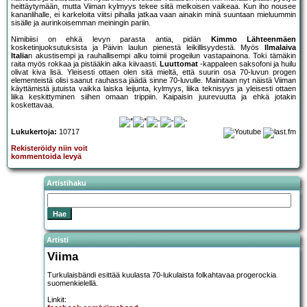
heittäytymään, mutta Viiman kylmyys tekee siitä melkoisen vaikeaa. Kun iho nousee
kananlihalle, ei karkeloita viitsi pihalla jatkaa vaan ainakin minä suuntaan mieluummin
sisälle ja aurinkoisemman meiningin pariin.
Nimibiisi on ehkä levyn parasta antia, pidän
Kimmo Lähteenmäen
kosketinjuoksutuksista ja Päivin laulun pienestä leikillisyydestä. Myös
Ilmalaiva
Italia
n akustisempi ja rauhallisempi alku toimii progeilun vastapainona. Toki tämäkin
raita myös rokkaa ja pistääkin aika kiivaasti.
Luuttomat
-kappaleen saksofoni ja huilu
olivat kiva lisä. Yleisesti ottaen olen sitä mieltä, että suurin osa 70-luvun progen
elementeistä olisi saanut rauhassa jäädä sinne 70-luvulle. Mainitaan nyt näistä Viiman
käyttämistä jutuista vaikka laiska leijunta, kylmyys, liika teknisyys ja yleisesti ottaen
liika keskittyminen siihen omaan trippiin. Kaipaisin juurevuutta ja ehkä jotakin
koskettavaa.
Lukukertoja:
10717
Rekisteröidy niin voit
kommentoida levyä
Artistihaku
Artisti
Viima
Turkulaisbändi esittää kuulasta 70-lukulaista folkahtavaa progerockia
suomenkielellä.
Linkit: