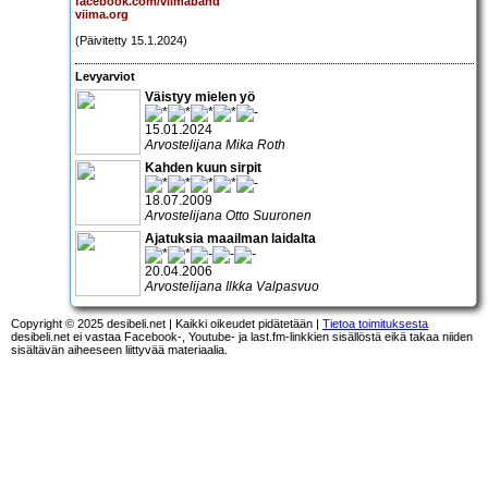
facebook.com/viimaband
viima.org
(Päivitetty 15.1.2024)
Levyarviot
Väistyy mielen yö
15.01.2024
Arvostelijana Mika Roth
Kahden kuun sirpit
18.07.2009
Arvostelijana Otto Suuronen
Ajatuksia maailman laidalta
20.04.2006
Arvostelijana Ilkka Valpasvuo
Copyright © 2025 desibeli.net | Kaikki oikeudet pidätetään |
Tietoa toimituksesta
desibeli.net ei vastaa Facebook-, Youtube- ja last.fm-linkkien sisällöstä eikä takaa niiden
sisältävän aiheeseen liittyvää materiaalia.