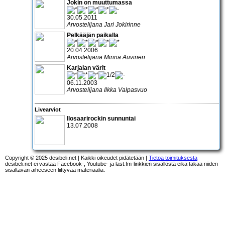
Jokin on muuttumassa
30.05.2011
Arvostelijana Jari Jokirinne
Pelkääjän paikalla
20.04.2006
Arvostelijana Minna Auvinen
Karjalan värit
06.11.2003
Arvostelijana Ilkka Valpasvuo
Livearviot
Ilosaarirockin sunnuntai
13.07.2008
Copyright © 2025 desibeli.net | Kaikki oikeudet pidätetään |
Tietoa toimituksesta
desibeli.net ei vastaa Facebook-, Youtube- ja last.fm-linkkien sisällöstä eikä takaa niiden
sisältävän aiheeseen liittyvää materiaalia.