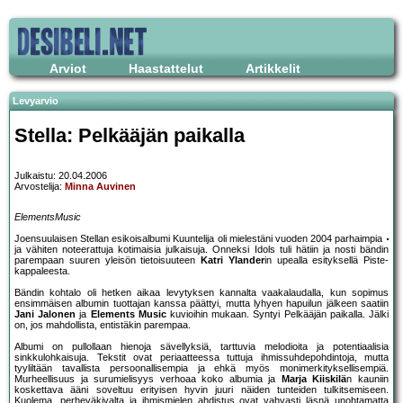
Arviot
Haastattelut
Artikkelit
Levyarvio
Stella: Pelkääjän paikalla
Julkaistu: 20.04.2006
Arvostelija:
Minna Auvinen
ElementsMusic
Joensuulaisen Stellan esikoisalbumi Kuuntelija oli mielestäni vuoden 2004 parhaimpia
ja vähiten noteerattuja kotimaisia julkaisuja. Onneksi Idols tuli hätiin ja nosti bändin
parempaan suuren yleisön tietoisuuteen
Katri Ylander
in upealla esityksellä Piste-
kappaleesta.
Bändin kohtalo oli hetken aikaa levytyksen kannalta vaakalaudalla, kun sopimus
ensimmäisen albumin tuottajan kanssa päättyi, mutta lyhyen hapuilun jälkeen saatiin
Jani Jalonen
ja
Elements Music
kuvioihin mukaan. Syntyi Pelkääjän paikalla. Jälki
on, jos mahdollista, entistäkin parempaa.
Albumi on pullollaan hienoja sävellyksiä, tarttuvia melodioita ja potentiaalisia
sinkkulohkaisuja. Tekstit ovat periaatteessa tuttuja ihmissuhdepohdintoja, mutta
tyyliltään tavallista persoonallisempia ja ehkä myös monimerkityksellisempiä.
Murheellisuus ja surumielisyys verhoaa koko albumia ja
Marja Kiiskilä
n kauniin
koskettava ääni soveltuu erityisen hyvin juuri näiden tunteiden tulkitsemiseen.
Kuolema, perheväkivalta ja ihmismielen ahdistus ovat vahvasti läsnä unohtamatta