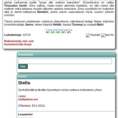
pientä sarkasmia tyyliin ”junan alle mahtuu kaksinkin”. Ensisinkuksi on valittu
Totuuden henki
. Oiva valinta, mutta kuten aiemmin mainitsin, se olisi voinut olla
melkein mikä tahansa muukin albumin upeista teoksista. Oma suosikkini on kuitenkin
ollut jo demo-vaiheessa
Nimikivi
, jonka uskon saavuttavan myös suuren yleisön
suosion.
Tässä joensuun poptaivaan uudessa ylpeydessä vaikuttavat laulaja Marja, kitaroiva
kosketinsoittaja
Janne
, toinen kitaristi
Heikki
, basisti
Tuomas
ja rumpali
Matti
.
Lukukertoja:
10714
Rekisteröidy niin voit
kommentoida levyä
Artistihaku
Artisti
Stella
Synkähköillä lyriikoilla höystettyä rockia soittava kotimainen yhtye.
Linkki:
stellankoti.net
(Päivitetty 30.5.2011)
Levyarviot