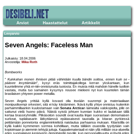
Arviot
Haastattelut
Artikkelit
Levyarvio
Seven Angels: Faceless Man
Julkaistu: 18.04.2006
Arvostelija:
Mika Roth
Bombworks
”
Kuinkahan monen ihmisen pitää vähintään kuulla bändin soittoa, ennen kuin se
pääsee levyttämään
”, kysyi eräs toimittajakollega kerran ykskantaan, kun
kuuntelimme yhtä ei-niin-onnistunutta tuotosta. En muista mitä mahdoin hänelle tuolloin
vastata, mutta tuo samainen kysymys nousee mieleeni nyt kun kuuntelen tämän
brasilaisen yhtyeen power metallia.
Seven Angels yrittää kyllä kovasti olla itseään suurempi ja materiaaliaan
monipuolisempi orkesteri, sitä ei käy kiistäminen. Ikävä kyllä yhtye onnistuu kuitenkin
parhaimmillaankin kuulostamaan vain
Sonata Arctica
n laimealta valokopiolta, jolle on
sattunut vielä huono päivä. Näistä syistä johtuen kunnian kukko ei laulakaan tällä
kertaa brassiryhmälle. Pitkäsoiton soundit ovat kautta linjan suorastaan demomaisen
surkeat, tuplabasarin lätkyttäessä epätasaisesti taustalla ja kitaran pyrkiessä
peittämään ponnetonta englanninkielistä naislaulua parhaansa mukaan. Kitaristilla on
kyllä kaikki kymmenen sormea kohdillaan, mutta tälläkin osastolla tyydytään vain
kopioimaan jo aiemmin tehtyjä juttuja. Kappalemateriaali ei näin yllä millään osa-alueella
edes suomalaisen keskiverto demobändin tasolle, kun persoonallisuutta ei löydä edes