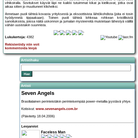
vihikoiralla. Sovitukset käyvät läpi ne kaikki tutuimmat kikat ja kielikuvat, jotka ovat
aikaa sitten jo muuttuneet klisheiksi.
Annetaan puoli tähteä kovasta yrityksestä ja eksoottisista lähtökohdista (joita ei tosin
hyödynnetä tippaakaan). Toinen puoli tähteä lohkeaa rohkean kristillisistä
sanoituksista, joissa näitä uskonnon ja jumalan mysteereitä muistetaan lähestyä välillä
vähän uusistakin suunnista.
Lukukertoja:
4382
Rekisteröidy niin voit
kommentoida levyä
Artistihaku
Artisti
Seven Angels
Brasilialainen perinteistäkin perinteisempää power-metallia jyystävä yhtye.
Kotisivut:
www.sevenangels.com.br
(Päivitetty 18.04.2006)
Levyarviot
Faceless Man