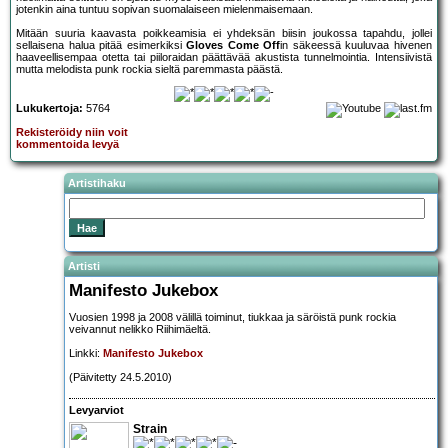
jotenkin aina tuntuu sopivan suomalaiseen mielenmaisemaan.
Mitään suuria kaavasta poikkeamisia ei yhdeksän biisin joukossa tapahdu, jollei
sellaisena halua pitää esimerkiksi
Gloves Come Off
in säkeessä kuuluvaa hivenen
haaveellisempaa otetta tai piiloraidan päättävää akustista tunnelmointia. Intensiivistä
mutta melodista punk rockia sieltä paremmasta päästä.
Lukukertoja:
5764
Rekisteröidy niin voit
kommentoida levyä
Artistihaku
Artisti
Manifesto Jukebox
Vuosien 1998 ja 2008 välillä toiminut, tiukkaa ja säröistä punk rockia
veivannut nelikko Riihimäeltä.
Linkki:
Manifesto Jukebox
(Päivitetty 24.5.2010)
Levyarviot
Strain