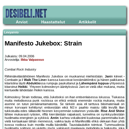
Arviot
Haastattelut
Artikkelit
Levyarvio
Manifesto Jukebox: Strain
Julkaistu: 09.04.2006
Arvostelija:
Ilkka Valpasvuo
Combat Rock Industry
Riihimäkeläislähtöinen Manifesto Jukebox on muokannut miehistöään.
Jani
n kiireet
Combatin ja
I Walk The Line
n kanssa kasvoivat kestämättömiksi ja hänen paikkansa
kitaristina täytti
Abduktio
ssa rumpuja paukuttanut ja
Lähempänä loppua
-yhtyeessä
kitaroinut
Heikki
. Yhtyeen kolmoslevyn äänityksissä Jani on vielä ollut mukana, mutta
kiertueelle lähdetään Heikin kanssa.
Kolmoslevy Strain todistaa, että Jukeboksi on ihan entisenlaisessa iskussa. Tiukassa
mutta melodisessa punk rockissa on ehkä entistä enemmän rockia mukana, mutta
asenne on tutun peräänantamatonta. Se tärkein asia eli tarttuva biisimateriaali on
minun korvaani kehittynyt entisestään eikä MJ:n paahto maistu tällä levyllä liian
tukkoisalta edes tällaiselle hivenen kevyemmän soitannon ystävälle.
Rise And Shine
lähtee mukavasti rytisten, riffiä kierrätetään raipakasti, tunnelma on synkkyydestään
huolimatta energinen ja sykkivä.
Antin
karhea vokalisointi kuulostaa paremmalta kuin
vielä kertaakaan tähän mennessä, vaikka laulu ei Manifestillä ehkä olekaan ihan yhtä
isossa roolissa kuin monilla muilla bändeillä. Taustalaulutkin toimivat. Tummuudesta
huolimatta soittoon on ujutettu myös valoisasti maalaavia melodioita ja haikeutta, joka