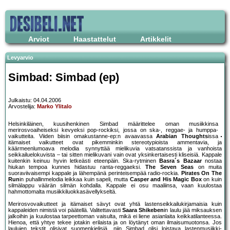
Arviot
Haastattelut
Artikkelit
Levyarvio
Simbad: Simbad (ep)
Julkaistu: 04.04.2006
Arvostelija:
Marko Ylitalo
Helsinkiläinen, kuusihenkinen Simbad määrittelee oman musiikkinsa
merirosvoaiheiseksi kevyeksi pop-rockiksi, jossa on ska-, reggae- ja humppa-
vaikutteita. Viiden biisin omakustanne-ep:n avaavassa
Arabian Thoughts
issa
itämaiset vaikutteet ovat pikemminkin stereotypioista ammentavia, ja
käärmeenlumoava melodia synnyttää mielikuvia vatsatanssista ja vanhoista
seikkailuelokuvista – tai sitten mielikuvani vain ovat yksinkertaisesti kliseisiä. Kappale
kuitenkin keinuu hyvin letkeästi eteenpäin. Ska-rytminen
Basra´s Bazaar
nostaa
hiukan tempoa kunnes hidastuu ranta-reggaeksi.
The Seven Seas
on muita
suoraviivaisempi kappale ja lähempänä perinteisempää radio-rockia.
Pirates On The
Run
in puhallinmelodia leikkaa kuin sapeli, mutta
Casper and His Magic Box
on kuin
silmälappu väärän silmän kohdalla. Kappale ei osu maaliinsa, vaan kuulostaa
hahmottomalta musiikkiluokkasävellykseltä.
Merirosvovaikutteet ja itämaiset sävyt ovat yhtä lastenseikkailukirjamaisia kuin
kappaleiden nimistä voi päätellä. Valitettavasti
Saara Shikeben
in laulu jää miksauksen
jalkoihin ja kuulostaa tarpeettoman vaisulta, mikä ei liene asianlaita keikkatilanteessa.
Hienoa, että yhtye tekee jotakin erilaista ja on löytänyt oman ilmaisumuotonsa. Jos
laulujen tekstit olisivat suomenkielisiä, niin Simbad olisi loistava lastenmusiikki-