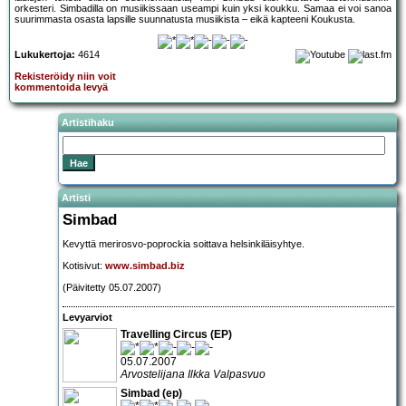
orkesteri. Simbadilla on musiikissaan useampi kuin yksi koukku. Samaa ei voi sanoa
suurimmasta osasta lapsille suunnatusta musiikista – eikä kapteeni Koukusta.
Lukukertoja:
4614
Rekisteröidy niin voit
kommentoida levyä
Artistihaku
Artisti
Simbad
Kevyttä merirosvo-poprockia soittava helsinkiläisyhtye.
Kotisivut:
www.simbad.biz
(Päivitetty 05.07.2007)
Levyarviot
Travelling Circus (EP)
05.07.2007
Arvostelijana Ilkka Valpasvuo
Simbad (ep)