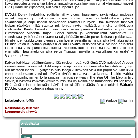
kokonaisuudesta voi antaa kiitosta, mutta kun ottaa huomioon omat yllämainitut toiveet
DVD-julkaisuille ylipäätään, niin aika suppeaksi jää.
DVD:ltä löytyy livekeikka, ep:lläkin nähty video, haastattelu sekä tekstimuodossa
olevat biografia ja diskografia. Levyn graafinen asu on kohtuullisen tyylikäs
salamineen ja sopii bändin sähköiseen rockitteluun hyvin. Itse toiminnat tuntuvat
hiukan pätkivän, mikä saattaa toki johtua myös meikäläisen melko antiikkisesta
soittimesta. Kaikki kuitenkin toimii, mikä lienee pääasia. Livekeikka ei juuri sen
kummempaa viihdettä tarjoa. Bändi soittaa ja kamerakulmat vaihtelevat. Ei
valoshowta, yleisössä surffaamista tai ylipäätään mitään perus keikasta poikkeavaa.
Minulle livemusiikki toimii yleensä vain livenä seurattuna, niinpä aika kylmäksi jättää
EB:nkin veivaus. Mitään yllätyksiä ei satu eivätkä biisitkään vielä ole ihan sellaisella
tasolla että voisi puhua klassikoista. Musiikkivideo on ihan hauska, mutta ei sen
enempää. Haastattelu on aika perus ”istutaan tuoleilla ja vastaillaan kameralle” –
tyyppinen pläjäys...
Kaiken kaikkiaan päällimmäiseksi jää mieleen, että ketä tämä DVD palvelee? Arosen
valmistumisen lisäksi toki kiihkeimpiä faneja, mutta jos tämä olisi taloudellinen yritys
niin metsään menisi. Ei yhtyeellä niitä faneja kuitenkaan vielä niin paljon ole. Musiikkia
ennen kuulematon voisi toki DVD:n löytää, mutta vasta alelaarista. Itsekin, vaikka
ep:stä diggailin, niin en kyllä sijoittaisi harvoja senttejäni The Year Of The Elephantiin.
Siltikin, huolimatta kaikesta kritiikistä, minusta on hienoa että tällainenkin DVD on tehty.
Eikä tämä minun mielestäni häviä kuin sisällön määrässä esimerkiksi
Waltari
n
DVD:lle, jossa oli kuitenkin rahaa kiinni.
Lukukertoja:
5465
Rekisteröidy niin voit
kommentoida levyä
Artistihaku