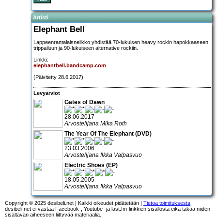
Artisti
Elephant Bell
Lappeenrantalaisnelikko yhdistää 70-lukuisen heavy rockin hapokkaaseen
trippailuun ja 90-lukuiseen alternative rockiin.
Linkki:
elephantbell.bandcamp.com
(Päivitetty 28.6.2017)
Levyarviot
Gates of Dawn
28.06.2017
Arvostelijana Mika Roth
The Year Of The Elephant (DVD)
23.03.2006
Arvostelijana Ilkka Valpasvuo
Electric Shoes (EP)
18.05.2005
Arvostelijana Ilkka Valpasvuo
Copyright © 2025 desibeli.net | Kaikki oikeudet pidätetään |
Tietoa toimituksesta
desibeli.net ei vastaa Facebook-, Youtube- ja last.fm-linkkien sisällöstä eikä takaa niiden
sisältävän aiheeseen liittyvää materiaalia.