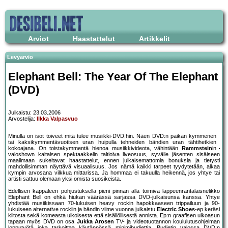
Arviot
Haastattelut
Artikkelit
Levyarvio
Elephant Bell: The Year Of The Elephant
(DVD)
Julkaistu: 23.03.2006
Arvostelija:
Ilkka Valpasvuo
Minulla on isot toiveet mitä tulee musiikki-DVD:hin. Näen DVD:n paikan kymmenen
tai kaksikymmentävuotisen uran huipulla tehneiden bändien uran tähtihetkien
kokoajana. On toistakymmentä hienoa musiikkivideota, vähintään
Rammstein
in
valoshown kaltaisen spektaakkelin taltioiva liveosuus, syvälle jäsenten sisäiseen
maailmaan sukeltavat haastattelut, ennen julkaisemattomia bonuksia ja tietysti
mahdollisimman näyttävä visuaalisuus. Jos nämä kaikki tarpeet tyydytetään, alkaa
kympin arvosana vilkkua mittarissa. Ja hommaa ei takuulla heikennä, jos yhtye tai
artisti sattuu olemaan yksi omista suosikeista.
Edellisen kappaleen pohjustuksella pieni pinnan alla toimiva lappeenrantalaisnelikko
Elephant Bell on ehkä hiukan väärässä sarjassa DVD-julkaisunsa kanssa. Yhtye
yhdistää musiikissaan 70-lukuisen heavy rockin hapokkaaseen trippailuun ja 90-
lukuiseen alternative rockiin ja bändin viime vuonna julkaistu
Electric Shoes
-ep keräsi
kiitosta sekä komeasta ulkoisesta että sisällöllisestä annista. Ep:n graafisen ulkoasun
tapaan myös DVD on osa
Jukka Arosen
TV- ja videotuotannon koululutusohjelman
lopputyötä joka tarkoittaa käytännössä minimibudjettia. Budjetin valossa DVD:n