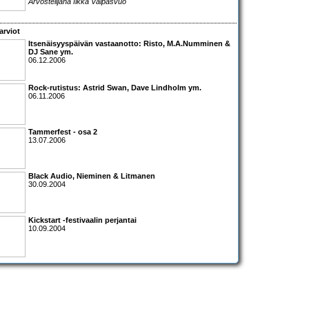
Arvostelijana Ilkka Valpasvuo
arviot
Itsenäisyyspäivän vastaanotto:
Risto
,
M.A.Numminen &
DJ Sane
ym.
06.12.2006
Rock-rutistus:
Astrid Swan
,
Dave Lindholm
ym.
06.11.2006
Tammerfest
- osa 2
13.07.2006
Black Audio
,
Nieminen & Litmanen
30.09.2004
Kickstart
-festivaalin perjantai
10.09.2004