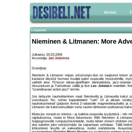
Arviot
H
Levyarvio
Nieminen & Litmanen: More Adv
Julkaistu: 20.03.2006
Arvostelija:
Jari Jokirinne
Grandpop
Niemisen & Litmasen reipas urku/rumpu-duo on saapunut toisen pitk
kantanut lätyskä hurmasi kuulijat paitsi osaavalla musisoinnilla, myös y
vaihteli aina 70-luvun takaa-ajoleffojen ääniraidoista, jazz-onania
Vesuviuksen ja Tukholman välillä ja itse
Leo Jokela
kin mainittiin.
”scandinavian action jazz”-termin.
Jos debyytin nauhoittaminen vaati Niemiseltä ja Litmaselta kaksi pä
vuorokausi. No, onhan kappaleitakin ”vain” 14 ja aikaan sisält
nauhoitusmetodi (pääosin livenä 2-raitaiselle magneettinauhalle) ja 
Litmanen ole kakkoslevyllään varta vasten lähteneet uudistuksia hak
Mutta jos resepti on toimiva – ja kaikkia osapuolia tyydyttävä – niin m
rajoituksensa, mutta ei More Adventures With Nieminen & Litmanen
huippugroovelle rumputyöskentelylle, mutta tähän show’n ehdoton st
duo tuleekin joko selviytymään tai vajoamaan unholaan. Tällä hetkell
lohkominen levyltä on vaikeahkoa, muttei mahdotonta. Avaustsi
psykedeelinen
Oracle’s Magic Stones
tuo puolestaan mieleen duon e