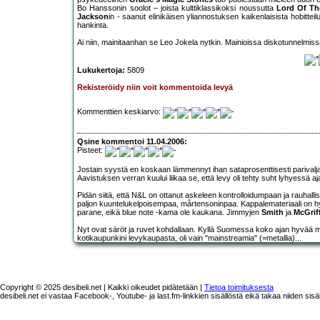
Bo Hanssonin soolot – joista kulttiklassikoksi noussutta
Lord Of Th
Jackson
in - saanut elinikäisen yliannostuksen kaikenlaisista hobitte
hankinta.
Ai niin, mainitaanhan se Leo Jokela nytkin. Mainioissa diskotunnelmiss
Lukukertoja:
5809
Rekisteröidy niin voit kommentoida levyä
Kommenttien keskiarvo:
Qsine kommentoi 11.04.2006:
Pisteet:
Jostain syystä en koskaan lämmennyt ihan sataprosenttisesti parivaljako
Aavistuksen verran kuului liikaa se, että levy oli tehty suht lyhyessä aj
Pidän siitä, että N&L on ottanut askeleen kontrolloidumpaan ja rauhallis
paljon kuuntelukelpoisempaa, mårtensoninpaa. Kappalemateriaali on hy
parane, eikä blue note -kama ole kaukana. Jimmyjen
Smith
ja
McGrif
Nyt ovat säröt ja ruvet kohdallaan. Kyllä Suomessa koko ajan hyvää mu
kotikaupunkini levykaupasta, oli vain "mainstreamia" (=metallia)...
Copyright © 2025 desibeli.net | Kaikki oikeudet pidätetään |
Tietoa toimituksesta
desibeli.net ei vastaa Facebook-, Youtube- ja last.fm-linkkien sisällöstä eikä takaa niiden sisä