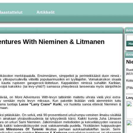
aastattelut
Artikkelit
Arti
entures With Nieminen & Litmanen
Artis
Ni
Ruot
jazz
äsoiton merkkipaalulla. Ensimmäinen, simppelisti ja perinteikkäästi duon nimeä
litsepursuilevilla viitteillä populaarimusiikin eri tyylilajeihin. Voimakaksikon skaala
Koti
n kautta rupiseen garagerock-iloitteluun. Kappaleiden nimissä suhailtiin Karibian,
 Keksipä kaksikko (tai levy-yhtiö?) samassa yhteydessä lanseerata myös ääripöhkön
(Päi
ivää, on More Adventures With-levyn taltiointiin maltettu uhrata vielä yksi extra-
Levy
yy sentään myös levyn miksaus. Kun pakettiin lisätään vielä aiemminkin tuttu
sama tuottaja
Lasse ”Larry Crane” Kurki
, voi huoletta sanoa etteivät Nieminen &
emaan.
iksi pitäisikään. On selvä, että 90-prosenttisesti urku/rumpu-vetoinen ilmaisu sisältää
 ainakaan yksipuolisuudesta tai tylsyydestä kärsi. Kaikki kunnia Juha Litmasen
ara on urkuri Sami Nieminen. Jälkimmäisen melodioiden ja kekseliäisyyden varassa
ä kaikki todennäköisyydet ovat valoisammalla puolella. Yksittäisten huippusiivujen
pale
Milestones Of Turenki
liikuttaa parhaan autokaahailuleffan tavoin. Semi-
sikuviksi usein mainitun
Hansson & Karlsson
parivaljakon tuotokset, tai oikeammin