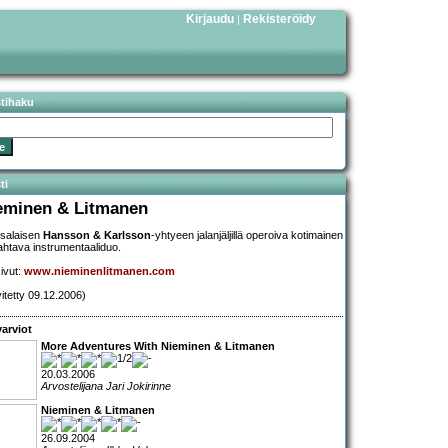
Kirjaudu
Rekisteröidy
|
stihaku
ti
eminen & Litmanen
salaisen
Hansson & Karlsson
-yhtyeen jalanjäljillä operoiva kotimainen
ahtava instrumentaaliduo.
sivut:
www.nieminenlitmanen.com
vitetty 09.12.2006)
arviot
More Adventures With Nieminen & Litmanen
20.03.2006
Arvostelijana Jari Jokirinne
Nieminen & Litmanen
26.09.2004