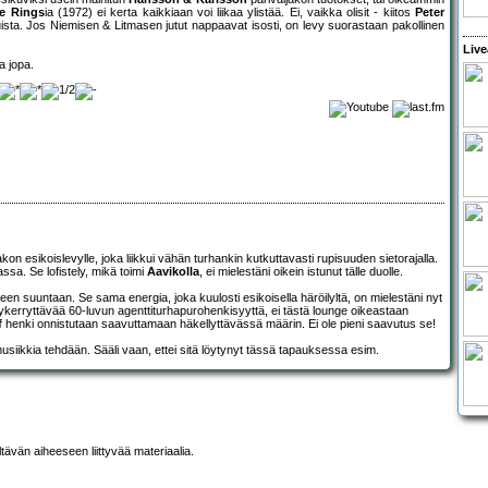
e Rings
ia (1972) ei kerta kaikkiaan voi liikaa ylistää. Ei, vaikka olisit - kiitos
Peter
iluista. Jos Niemisen & Litmasen jutut nappaavat isosti, on levy suorastaan pakollinen
Live
a jopa.
n esikoislevylle, joka liikkui vähän turhankin kutkuttavasti rupisuuden sietorajalla.
assa. Se lofistely, mikä toimi
Aavikolla
, ei mielestäni oikein istunut tälle duolle.
een suuntaan. Se sama energia, joka kuulosti esikoisella häröilyltä, on mielestäni nyt
kerryttävää 60-luvun agenttiturhapurohenkisyyttä, ei tästä lounge oikeastaan
f
henki onnistutaan saavuttamaan häkellyttävässä määrin. Ei ole pieni saavutus se!
siikkia tehdään. Sääli vaan, ettei sitä löytynyt tässä tapauksessa esim.
ltävän aiheeseen liittyvää materiaalia.