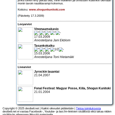
jonka toinen levy jatkaa siitä, mihin edellinen jäi onnistuen kuitenkin olemaan
monin tavoin nautittavampi kokemus.
Kotisivu:
www.shogunkunitoki.com
(Päivitetty 17.3.2009)
Levyarviot
Vinonaamakasio
17.03.2009
Arvostelijana Jani Ekblom
Tasankokaiku
15.03.2006
Arvostelijana Toni Hietamäki
Livearviot
Jyrockin lauantai
21.04.2007
Fonal Festival:
Magyar Posse
,
Kiila
,
Shogun Kunitoki
21.01.2004
Copyright © 2025 desibeli.net | Kaikki oikeudet pidätetään |
Tietoa toimituksesta
desibeli.net ei vastaa Facebook-, Youtube- ja last.fm-linkkien sisällöstä eikä takaa niiden
sisältävän aiheeseen liittyvää materiaalia.