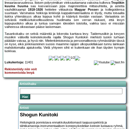
lineaariavaruudessa. Iloisen polyrytmiikan vinksauttamana valssina kulkeva
Tropiikin
kuuma huuma
saa kasvaessaan jopa majesteettisia mittasuhteita, ja astetta
vauhdikkaampi
1918-1926
heittelee viittauksia
Magyar Posse
n ja kollegoidensa
suuntaan. Varsinaisia heikkoja lenkkejä kappalemateriaalista ei löydy, mutta toisaalta
tiukka yhtenäisyys alkaa loppua kohti jo kääntyä itseään vastaan. Variaatiota on
selvästä mielikuvituksellisuudesta huolimatta sen verran niukasti, että levyn
loppupuolisko alkaa jo tuntua samojen ideoiden toistolta, vaikka taso ei missään
vaiheessa oikeastaan pääse laskemaan.
Tasankokaiku on selviä määreitä ja lokeroita karttava levy. Taidemusiikin ja kevyen
musiikin välisellä keinotekoisella rajalla Shogun Kunitokin miehistö tuskin turhaan
päätään vaivaa, ja hyvä niin. Mielenkiintoisesta ja persoonallisesta ryhmästähän tässä
on kyse, eikä jonkinasteinen suosio maamme rajojen ulkopuolellakaan tunnu lainkaan
mahdottomalta ajatukselta. Vielä yhtyeen sihti ei kuitenkaan ole ihan täyden kympin
luokkaa.
Lukukertoja:
11401
Rekisteröidy niin voit
kommentoida levyä
Artistihaku
Artisti
Shogun Kunitoki
Helsingistä ponnistava ennakkoluulottomasti taajuusspektriä ja
tähtikartastoja instrumentaalisen konepsykedelian keinoin luotaava ryhmä,