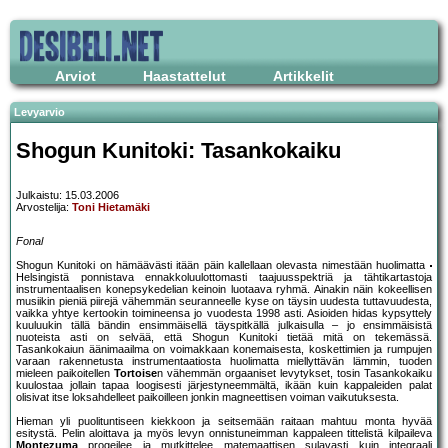
Arviot
Haastattelut
Artikkelit
Levyarvio
Shogun Kunitoki: Tasankokaiku
Julkaistu: 15.03.2006
Arvostelija:
Toni Hietamäki
Fonal
Shogun Kunitoki on hämäävästi itään päin kallellaan olevasta nimestään huolimatta
Helsingistä ponnistava ennakkoluulottomasti taajuusspektriä ja tähtikartastoja
instrumentaalisen konepsykedelian keinoin luotaava ryhmä. Ainakin näin kokeellisen
musiikin pieniä piirejä vähemmän seuranneelle kyse on täysin uudesta tuttavuudesta,
vaikka yhtye kertookin toimineensa jo vuodesta 1998 asti. Asioiden hidas kypsyttely
kuuluukin tällä bändin ensimmäisellä täyspitkällä julkaisulla – jo ensimmäisistä
nuoteista asti on selvää, että Shogun Kunitoki tietää mitä on tekemässä.
Tasankokaiun äänimaailma on voimakkaan konemaisesta, koskettimien ja rumpujen
varaan rakennetusta instrumentaatiosta huolimatta miellyttävän lämmin, tuoden
mieleen paikoitellen
Tortoise
n vähemmän orgaaniset levytykset, tosin Tasankokaiku
kuulostaa jollain tapaa loogisesti järjestyneemmältä, ikään kuin kappaleiden palat
olisivat itse loksahdelleet paikoilleen jonkin magneettisen voiman vaikutuksesta.
Hieman yli puolituntiseen kiekkoon ja seitsemään raitaan mahtuu monta hyvää
esitystä. Pelin aloittava ja myös levyn onnistuneimman kappaleen tittelistä kilpaileva
Montezuma
progeilee ja mutkittelee matemaattisen sulavasti kuin integraali