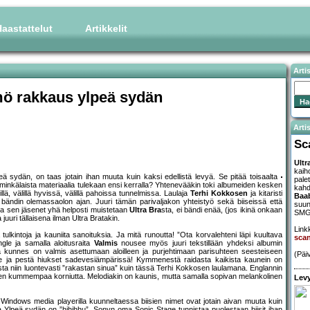
aastattelut
Artikkelit
Arti
ö rakkaus ylpeä sydän
Artis
Sc
Ultr
kaih
 sydän, on taas jotain ihan muuta kuin kaksi edellistä levyä. Se pitää toisaalta
pale
minkälaista materiaalia tulekaan ensi kerralla? Yhtenevääkin toki albumeiden kesken
kahd
ä, välillä hyvissä, välillä pahoissa tunnelmissa. Laulaja
Terhi Kokkosen
ja kitaristi
Baa
ändin olemassaolon ajan. Juuri tämän parivaljakon yhteistyö sekä biiseissä että
suun
ja sen jäsenet yhä helposti muistetaan
Ultra Bra
sta, ei bändi enää, (jos ikinä onkaan
SMG
juuri tällaisena ilman Ultra Bratakin.
Linkk
kintoja ja kauniita sanoituksia. Ja mitä runoutta! ”Ota korvalehteni läpi kuultava
sca
ngle ja samalla aloitusraita
Valmis
nousee myös juuri tekstillään yhdeksi albumin
 kunnes on valmis asettumaan aloilleen ja purjehtimaan parisuhteen seesteiseen
(Päi
le ja pestä hiukset sadevesiämpärissä! Kymmenestä raidasta kaikista kaunein on
ta niin luontevasti ”rakastan sinua” kuin tässä Terhi Kokkosen laulamana. Englannin
an sen kummempaa korniutta. Melodiakin on kaunis, mutta samalla sopivan melankolinen
Levy
 Windows media playerilla kuunneltaessa biisien nimet ovat jotain aivan muuta kuin
a Ylpeä sydän on ”hihihhu”. Sonyn oma Sonic Stage tunnistaa puolestaan biisit ihan