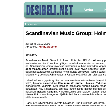
Arviot
H
Levyarvio
Scandinavian Music Group: Hölm
Julkaistu: 10.03.2006
Arvostelija:
Minna Auvinen
SonyBMG
Scandinavian Music Groupin kolmas pitkäsoitto, Hölmö rakkaus ylpeä
mielenkiinnon bändiä kohtaan yllä ja saa odottamaan aina seuraavaa; 
on. Sanoituksien teemat pyörivät rakkauden ja ihmissuhteiden ympärill
Joel Melasniemen
omintakeiset soundit ovat myös säilyneet koko b
soitannassa tekeekin bändeistä hyvin muista erottuvan. Vaikka bändi 
sitä tehnyt,) ponnista UB:n varjosta. Uskon, että SMG olisi olemassa ja 
Hölmö rakkaus ylpeä sydän on tasapainoinen kokonaisuus lempeitä tul
valo”, hyvänä esimerkkinä
Ota minusta puolet
– biisistä. Ykkössi
hienoimmista vedoista. Mitä kaikkea pitääkään nuoren naisen tehdä
satamaan! No, kaikenlaista tärkeää, kuten juoda miehet pöydän al
kuitenkin
Vierailla kallioilla
. Harvoin kuulee suomalaisen laulajan suus
kielessähän tuota Iloveyouta viljellään lauluissa runsaastikin ja ilm
näille leveysasteille.
Hassun yksityiskohdan levystä havaitsee, kun kuuntelee sitä pc:ltä:
mitä levynkannessa lukee. Esim. Valmis kulkee nimellä ”joojoohiuh” j