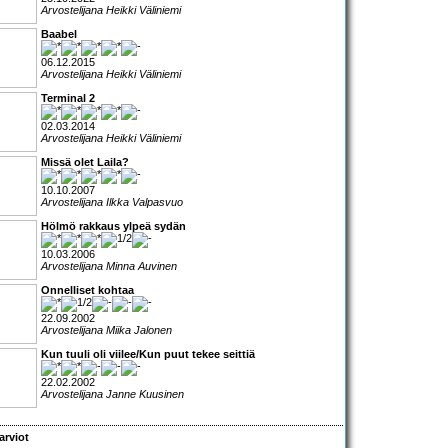
Arvostelijana Heikki Väliniemi
Baabel
06.12.2015
Arvostelijana Heikki Väliniemi
Terminal 2
02.03.2014
Arvostelijana Heikki Väliniemi
Missä olet Laila?
10.10.2007
Arvostelijana Ilkka Valpasvuo
Hölmö rakkaus ylpeä sydän
10.03.2006
Arvostelijana Minna Auvinen
Onnelliset kohtaa
22.09.2002
Arvostelijana Miika Jalonen
Kun tuuli oli viilee/Kun puut tekee seittiä
22.02.2002
Arvostelijana Janne Kuusinen
arviot