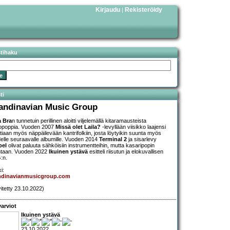
Kirjaudu
Rekisteröidy
|
stihaku
ti
andinavian Music Group
a Bra
n tunnetuin perillinen aloitti viljelemällä kitaramausteista
opoppia. Vuoden 2007
Missä olet Laila?
-levyllään viisikko laajensi
ttiaan myös näppäilevään kantrifolkiin, josta löytyikin suunta myös
elle seuraavalle albumille. Vuoden 2014
Terminal 2
ja sisarlevy
bel
olivat paluuta sähköisiin instrumentteihin, mutta kasaripopin
taan. Vuoden 2022
Ikuinen ystävä
esitteli riisutun ja elokuvallisen
:n.
i:
ndinavianmusicgroup.com
vitetty 23.10.2022)
arviot
Ikuinen ystävä
23.10.2022