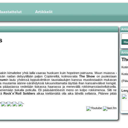
aastattelut
Artikkelit
Arti
s
Artis
Th
Koti
inakin kimaltelee yhtä lailla vaaraa huokuen kuin hopeinen patruuna. Muun muassa
Koti
sän raidan debyytillään paljon Coptereiltä, kolmosraita
The Show
on puolestaan
gnum
in laulu yhdessä loppukolmikon taustalaulujen kanssa muodostaakin mukavan
(Päi
joka muutamia äänne-särähdyksiä lukuunottamatta täyttää ihan kansainväliset kengät.
ta pääasiassa vedetään tiukassa haarassa ja menevällä rokkimarssiaskelluksella.
enemään tiukalla potkulla. Eli pääsääntöisesti meno on kelpo rokkimenoa. Silti ne
Levy
ävä
Rock´n´Roll Soldiers
alkaa kieltämättä olla aika lähellä sellaista. Pitänee pitää