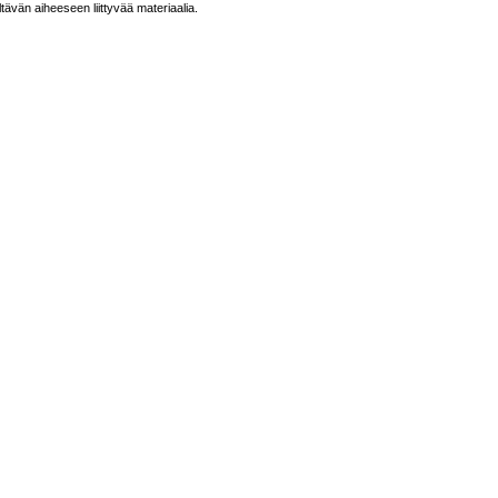
ltävän aiheeseen liittyvää materiaalia.