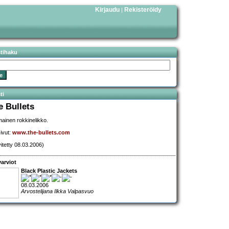
Kirjaudu
Rekisteröidy
|
stihaku
ti
e Bullets
mainen rokkinelikko.
sivut:
www.the-bullets.com
vitetty 08.03.2006)
arviot
Black Plastic Jackets
08.03.2006
Arvostelijana Ilkka Valpasvuo