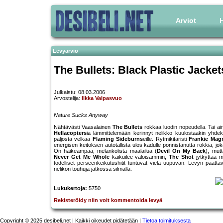
Arviot
H
Levyarvio
The Bullets: Black Plastic Jacket
Julkaistu: 08.03.2006
Arvostelija:
Ilkka Valpasvuo
Nature Sucks Anyway
Nähtävästi Vaasalainen
The Bullets
rokkaa luodin nopeudella. Tai a
Hellacopters
ia lämmittelemään kerinnyt nelikko kuulostaakin yhdek
paljosta velkaa
Flaming Sideburns
eille. Rytmikitaristi
Frankie Ma
energisen keitoksen autotallista ulos kadulle ponnistanutta rokkia, 
On haikeampaa, melankolista maalailua (
Devil On My Back
), mut
Never Get Me Whole
kaikuilee valoisammin,
The Shot
jytkyttää m
todelliset perseenkeikutushitit tuntuvat vielä uupuvan. Levyn päätt
nelikon touhuja jatkossa silmällä.
Lukukertoja:
5750
Rekisteröidy niin voit kommentoida levyä
Copyright © 2025 desibeli.net | Kaikki oikeudet pidätetään |
Tietoa toimituksesta