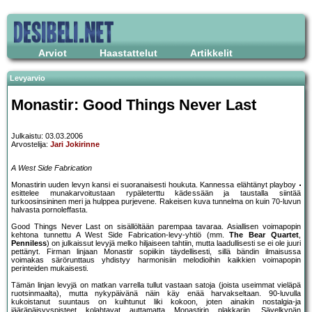
Arviot
Haastattelut
Artikkelit
Levyarvio
Monastir: Good Things Never Last
Julkaistu: 03.03.2006
Arvostelija:
Jari Jokirinne
A West Side Fabrication
Monastirin uuden levyn kansi ei suoranaisesti houkuta. Kannessa elähtänyt playboy
esittelee munakarvoitustaan rypäleterttu kädessään ja taustalla siintää
turkoosinsininen meri ja hulppea purjevene. Rakeisen kuva tunnelma on kuin 70-luvun
halvasta pornoleffasta.
Good Things Never Last on sisällöltään parempaa tavaraa. Asiallisen voimapopin
kehtona tunnettu A West Side Fabrication-levy-yhtiö (mm.
The Bear Quartet
,
Penniless
) on julkaissut levyjä melko hiljaiseen tahtiin, mutta laadullisesti se ei ole juuri
pettänyt. Firman linjaan Monastir sopiikin täydellisesti, sillä bändin ilmaisussa
voimakas särörunttaus yhdistyy harmonisiin melodioihin kaikkien voimapopin
perinteiden mukaisesti.
Tämän linjan levyjä on matkan varrella tullut vastaan satoja (joista useimmat vieläpä
ruotsinmaalta), mutta nykypäivänä näin käy enää harvakseltaan. 90-luvulla
kukoistanut suuntaus on kuihtunut liki kokoon, joten ainakin nostalgia-ja
jääräpäisyyspisteet kolahtavat auttamatta Monastirin plakkariin. Sävelkynän