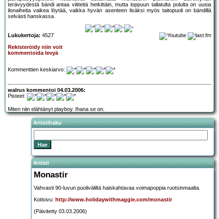
terävyydestä bändi antaa viitteitä hetkittäin, mutta loppuun tallatulta polulta on uusia
ilonaiheita vaikea löytää, vaikka hyvän asenteen lisäksi myös taitopuoli on bändillä
selvästi hanskassa.
Lukukertoja:
4527
Rekisteröidy niin voit
kommentoida levyä
Kommenttien keskiarvo:
walrus kommentoi 04.03.2006:
Pisteet:
Miten niin elähtänyt playboy. Ihana se on.
Artistihaku
Artisti
Monastir
Vahvasti 90-luvun puoliväliltä haiskahtavaa voimapoppia ruotsinmaalta.
Kotisivu:
http://www.holidaywithmaggie.com/monastir
(Päivitetty 03.03.2006)