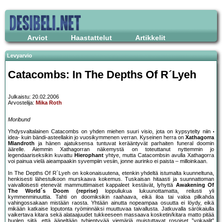
Arviot
Haastattelut
Artikkelit
Levyarvio
Catacombs: In The Depths Of R´Lyeh
Julkaistu: 20.02.2006
Arvostelija:
Mika Roth
Moribund
Yhdysvaltalainen Catacombs on yhden miehen suuri visio, jota on kypsytelty niin
idea- kuin bändi-asteellakin jo vuosikymmenen verran. Kyseinen herra on
Xathagorra
Mlandroth
ja hänen ajatuksensa tuntuvat kerääntyvät parhaiten funeral doomin
äärelle. Aiemmin Xathagorran näkemystä on toteuttanut nyttemmin jo
legendaariseksikin kuvattu
Hierophant
yhtye, mutta Catacombsin avulla Xathagorra
voi painua vielä aieampaakin syvempiin vesiin, jonne aurinko ei paista – milloinkaan.
In The Depths Of R´Lyeh on kokonaisuutena, etenkin yhdeltä istumalta kuunneltuna,
henkisesti lähestulkoon murskaava kokemus. Tuskaisan hitaasti ja suunnattoman
vaivalloisesti etenevät mammuttimaiset kappaleet kestävät, lyhyttä
Awakening Of
The World´s Doom (reprise)
loppuliukua lukuunottamatta, reilusti yli
kymmenminuuttia. Tahti on doomiksikin raahaava, eikä iloa tai valoa pilkahda
vahingossakaan mistään raosta. Yhtään ainutta nopeampaa osuutta ei löydy, eikä
mikään katkaise loputonta ryöminnäksi muuttuvaa taivallusta. Jatkuvalla särökaiulla
vaikertava kitara sekä alataajuudet tukkeeseen massaava kosketin/kitara matto pitää
huolen siitä, että ääneltään tyhjentyvää viemäriä muistuttavat rosoiset ”vokaalit”