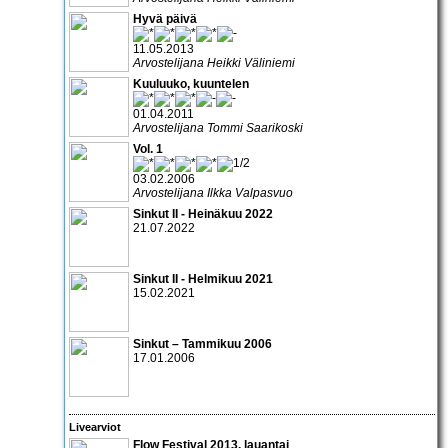
Hyvä päivä
11.05.2013
Arvostelijana Heikki Väliniemi
Kuuluuko, kuuntelen
01.04.2011
Arvostelijana Tommi Saarikoski
Vol. 1
03.02.2006
Arvostelijana Ilkka Valpasvuo
Sinkut II - Heinäkuu 2022
21.07.2022
Sinkut II - Helmikuu 2021
15.02.2021
Sinkut – Tammikuu 2006
17.01.2006
Livearviot
Flow Festival 2013, lauantai