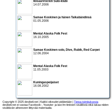
Ilosaarirockin Sulo-klubi
14.07.2006
Samae Koskinen
ja hänen Taikabändinsä
01.05.2006
Mental Alaska Folk Fest
16.10.2005
Samae Koskinen solo
,
Dive
,
Rubik
,
Red Carpet
12.06.2004
Mental Alaska Folk Fest
11.05.2003
Kuningaspeijaiset
16.08.2002
Copyright © 2025 desibeli.net | Kaikki oikeudet pidätetään |
Tietoa toimituksesta
desibeli.net ei vastaa Facebook-, Youtube- ja last.fm-linkkien sisällöstä eikä takaa niiden
sisältävän aiheeseen liittyvää materiaalia.