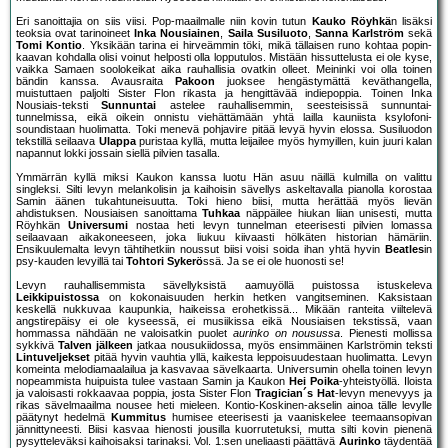
Eri sanoittajia on siis viisi. Pop-maailmalle niin kovin tutun
Kauko Röyhkä
n lisäksi
teoksia ovat tarinoineet
Inka Nousiainen
,
Saila Susiluoto
,
Sanna Karlström
sekä
Tomi Kontio
. Yksikään tarina ei hirveämmin töki, mikä tällaisen runo kohtaa popin-
kaavan kohdalla olisi voinut helposti olla lopputulos. Mistään hissuttelusta ei ole kyse,
vaikka Samaen soolokeikat aika rauhallisia ovatkin olleet. Meininki voi olla toinen
bändin kanssa. Avausraita
Pakoon
juoksee hengästymättä keväthangella,
muistuttaen paljolti Sister Flon rikasta ja hengittävää indiepoppia. Toinen Inka
Nousiais-teksti
Sunnuntai
astelee rauhallisemmin, seesteisissä sunnuntai-
tunnelmissa, eikä oikein onnistu viehättämään yhtä lailla kauniista ksylofoni-
soundistaan huolimatta. Toki menevä pohjavire pitää levyä hyvin elossa. Susiluodon
tekstillä seilaava
Ulappa
puristaa kyllä, mutta leijailee myös hymyillen, kuin juuri kalan
napannut lokki jossain siellä pilvien tasalla.
Ymmärrän kyllä miksi Kaukon kanssa luotu Hän asuu näillä kulmilla on valittu
singleksi. Silti levyn melankolisin ja kaihoisin sävellys askeltavalla pianolla korostaa
Samin äänen tukahtuneisuutta. Toki hieno biisi, mutta herättää myös lievän
ahdistuksen. Nousiaisen sanoittama
Tuhkaa
näppäilee hiukan liian unisesti, mutta
Röyhkän
Universumi
nostaa heti levyn tunnelman eteerisesti pilvien lomassa
seilaavaan aikakoneeseen, joka liukuu kiivaasti hölkäten historian hämäriin.
Ensikuulemalta levyn tähtihetkiin noussut biisi voisi soida ihan yhtä hyvin
Beatles
in
psy-kauden levyillä tai
Tohtori Sykerö
ssä. Ja se ei ole huonosti se!
Levyn rauhallisemmista sävellyksistä aamuyöllä puistossa istuskeleva
Leikkipuistossa
on kokonaisuuden herkin hetken vangitseminen. Kaksistaan
keskellä nukkuvaa kaupunkia, haikeissa erohetkissä... Mikään ranteita viiltelevä
angstirepäisy ei ole kyseessä, ei musiikissa eikä Nousiaisen tekstissä, vaan
hommassa nähdään ne valoisatkin puolet
aurinko on nousussa
. Pienesti mollissa
sykkivä
Talven jälkeen
jatkaa nousukiidossa, myös ensimmäinen Karlströmin teksti
Lintuveljekset
pitää hyvin vauhtia yllä, kaikesta leppoisuudestaan huolimatta. Levyn
komeinta melodiamaalailua ja kasvavaa sävelkaarta. Universumin ohella toinen levyn
nopeammista huipuista tulee vastaan Samin ja Kaukon
Hei Poika
-yhteistyöllä. Iloista
ja valoisasti rokkaavaa poppia, josta Sister Flon
Tragician´s Hat
-levyn menevyys ja
rikas sävelmaailma nousee heti mieleen. Kontio-Koskinen-akselin ainoa tälle levylle
päätynyt hedelmä
Kummitus
humisee eteerisesti ja vaaniskelee teemaansopivan
jännittyneesti. Biisi kasvaa hienosti jousilla kuorrutetuksi, mutta silti kovin pienenä
pysytteleväksi kaihoisaksi tarinaksi. Vol. 1:sen uneliaasti päättävä
Aurinko
täydentää