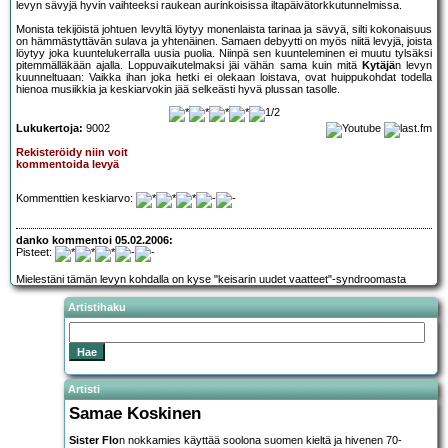
levyn sävyjä hyvin vaihteeksi raukean aurinkoisissa iltapäivätorkkutunnelmissa.
Monista tekijöistä johtuen levyltä löytyy monenlaista tarinaa ja sävyä, silti kokonaisuus
on hämmästyttävän sulava ja yhtenäinen. Samaen debyytti on myös niitä levyjä, joista
löytyy joka kuuntelukerralla uusia puolia. Niinpä sen kuunteleminen ei muutu tylsäksi
pitemmälläkään ajalla. Loppuvaikutelmaksi jäi vähän sama kuin mitä
Kytäjä
n levyn
kuunneltuaan: Vaikka ihan joka hetki ei olekaan loistava, ovat huippukohdat todella
hienoa musiikkia ja keskiarvokin jää selkeästi hyvä plussan tasolle.
Lukukertoja:
9002
Rekisteröidy niin voit
kommentoida levyä
Kommenttien keskiarvo:
danko kommentoi 05.02.2006:
Pisteet:
Mielestäni tämän levyn kohdalla on kyse "keisarin uudet vaatteet"-syndroomasta
Artistihaku
Artisti
Samae Koskinen
Sister Flo
n nokkamies käyttää soolona suomen kieltä ja hivenen 70-