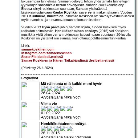
lukuisempaa tunnelmaa. Samaen debyytti tehtiin yhdistämällä tunnettujen
lyyrikkojen sanoituksia herran sävellyksiin. Vuoden 2009 kakkoslevy
Elossa
siirtyi rockimpaan suuntaan, Samaen yhdistäessä
biisinkirjoitustaitoaan
Kauko Röyhkä
n suvereeniin näkemykseen. Vuoden
2011
Kuuluuko, kuuntelen
-albumilla Koskinen otti sävellysvastuun lisäksi
myös sanoitus- ja tuotantovastuun kokonaan itselleen.
Vuoden 2013
Hyvä päivä
jatkoi samalla linjalla, tuoden Koskisen myös
radioiden soittolistoille.
Henkilökohtainen ennätys
(2015) vei Koskisen
musiikkia vielä piirun verran rokimpaan ja popimpaan suuntaan. 20-luvulla
Koskinen on ylistänyt niin elämää, kuin ottanut poliittisemminkin kantaa.
Linkit:
samaekoskinen.com
instagram.com/samaekoskinen
Sister Flo desibeli.netissä
Samae Koskinen ja Hänen Taikabändinsä desibeli.netissä
(Päivitetty 26.4.2024)
Levyarviot
Mä näin unta että kaikki meni hyvin
26.04.2024
Arvostelijana Mika Roth
Viima vie
01.09.2022
Arvostelijana Mika Roth
Henkilökohtainen ennätys
28.11.2015
Arvostelijana Heikki Väliniemi