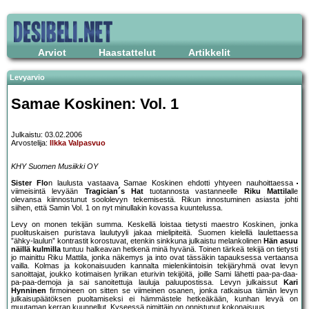
Arviot
Haastattelut
Artikkelit
Levyarvio
Samae Koskinen: Vol. 1
Julkaistu: 03.02.2006
Arvostelija:
Ilkka Valpasvuo
KHY Suomen Musiikki OY
Sister Flo
n laulusta vastaava Samae Koskinen ehdotti yhtyeen nauhoittaessa
viimeisintä levyään
Tragician´s Hat
tuotannosta vastanneelle
Riku Mattila
lle
olevansa kiinnostunut soololevyn tekemisestä. Rikun innostuminen asiasta johti
siihen, että Samin Vol. 1 on nyt minullakin kovassa kuuntelussa.
Levy on monen tekijän summa. Keskellä loistaa tietysti maestro Koskinen, jonka
puolituskaisen puristava laulutyyli jakaa mielipiteitä. Suomen kielellä laulettaessa
”ähky-laulun” kontrastit korostuvat, etenkin sinkkuna julkaistu melankolinen
Hän asuu
näillä kulmilla
tuntuu halkeavan hetkenä minä hyvänä. Toinen tärkeä tekijä on tietysti
jo mainittu Riku Mattila, jonka näkemys ja into ovat tässäkin tapauksessa vertaansa
vailla. Kolmas ja kokonaisuuden kannalta mielenkiintoisin tekijäryhmä ovat levyn
sanoittajat, joukko kotimaisen lyriikan eturivin tekijöitä, joille Sami lähetti paa-pa-daa-
pa-paa-demoja ja sai sanoitettuja lauluja paluupostissa. Levyn julkaissut
Kari
Hynninen
firmoineen on sitten se viimeinen osanen, jonka ratkaisua tämän levyn
julkaisupäätöksen puoltamiseksi ei hämmästele hetkeäkään, kunhan levyä on
muutaman kerran kuunnellut. Kyseessä nimittäin on onnistunut kokonaisuus.