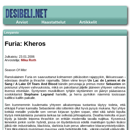
Arviot
Haastattelut
Artikkelit
Levyarvio
Furia: Kheros
Julkaistu: 23.01.2006
Arvostelija:
Mika Roth
Season Of Mist
Ranskalainen Furia on saavuuttanut kolmannen pitkäsoiton rajapyykin, liikkuessaan
edestaas deathin ja thrashin rajamailla. Sitten viime levyn
Un Lac de Larmes et de
Sang / A Lake Of Tears And Blood
bändin perustaja ja primus motor
Sebastien
on
poistunut yhtyeen vahvuuksista, mikä on pakottanut jäljelle jääneen yhtyeen vahvana
itsensä etsintään. Syntyneen musiikillisen tyhjiön täyttäminen on jäänyt pääasiassa
soolokitaristi
Stephane Legrand
harteille, ja herra pyrkiikin näemmä tosissaan
kalifiksi kalifin paikalle.
Sen kummemmin kuulematta yhtyeen aikaisempaa tuotantoa täytyy todeta, että
ehkäpä Furian kannalta Sebastienin olisi sittenkin ollut hyvä pysyä mukana. Nyt yhtye
keittää metallin ystäville sen verran kirjavan tyylien sopan, ettei siitä tahdo lopulta
löytyä minkäänlaista punaista lankaa tai selkeää johtoajatusta. Deathia kiekolta ei juuri
löydy ja bändin leipoma thrashkin on erittäin modernilla tavalla nuijittua. Kyseessä
lieneekin jonkin sortin hybridi, jossa on löydettävissä edellä mainittujen tyylien lisäksi
jälkiä niin industrialista, blackista, darkista kuin perus alternative kitararymistelystäkin.
Tätä tilkkutäkkiä muistetaan maustaa vielä hetkittäisillä folk-, viikinki-metalli väläyksillä,