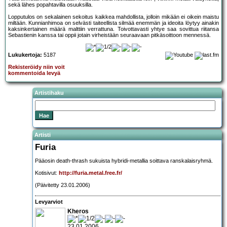
sekä lähes popahtavilla osuuksilla.
Lopputulos on sekalainen sekoitus kaikkea mahdollista, jolloin mikään ei oikein maistu
miltään. Kunnianhimoa on selvästi taiteellista silmää enemmän ja ideoita löytyy ainakin
kaksinkertainen määrä malttiin verrattuna. Toivottavasti yhtye saa sovittua riitansa
Sebastienin kanssa tai oppii jotain virheistään seuraavaan pitkäsoittoon mennessä.
Lukukertoja:
5187
Rekisteröidy niin voit
kommentoida levyä
Artistihaku
Artisti
Furia
Pääosin death-thrash sukuista hybridi-metallia soittava ranskalaisryhmä.
Kotisivut:
http://furia.metal.free.fr/
(Päivitetty 23.01.2006)
Levyarviot
Kheros
23.01.2006