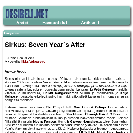
Arviot
Haastattelut
Artikkelit
Levyarvio
Sirkus: Seven Year´s After
Julkaistu: 20.01.2006
Arvostelija:
Ilkka Valpasvuo
Humble House
Sirkus-trio aloitti aikoinaan joskus 90-luvun alkupuolella irkkumusiikin parissa.
Vuoden 2005 satoa oleva Seven Year´s After palaa samaan teemaan traditionaalisilla
irlantilaisilla sävellyksillä.
Nopeita reelejä, letkeitä hornpipeja ja tunnelmallisia balladeja
,
toteaa saate ja kuvauksen puolesta osuu naulan kantaan. Ei
Petri Keinosen
laululla,
kitaralla ja huuliharpulla,
Heikki Kangasniemen
viululla ja mandoliinilla ja
Keijo
Keinosen
bassolla letkeilevä soitto ihan niitä säkkipillejä kaiva esiin, mutta samassa
hengessä mennään.
Instrumentaalina aloitetaan,
The Chapel bell, Gan Ainm & Caliope House
lähtee
heti viululla lyömään jalkaa lattiaan ja pyörteilemään hilpeästi, kuten vain irlantilaiset
osaavat. No jaa, ehkä skotitkin sentään...
She Moved Through Fair & O´Dowd
tuo
mukaan Keinosen tunnelmallisen laulun ja hivenen haaveellisemman tahdin. Iloiselle
fiiliksellehän jostain
Mount Famous Hunt & Galway Hornpipe
sta tulee. Suosittelisin
Sirkuksen tuoreinta silti lähinnä perinteisen irkkumusan ystäville. Ja sellaisena Seven
Year´s After on sieltä paremmasta päästä. Haikeita balladeja ja hivenen reippaampaa
irkkuilua. Jälkimmäisestä täytyy erikseen mainita
I´ll Tell Me Ma & Fox Hunter´s