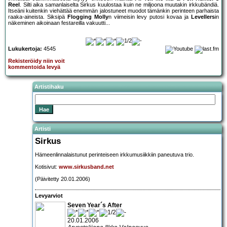
Reel
. Silti aika samanlaiselta Sirkus kuulostaa kuin ne miljoona muutakin irkkubändiä.
Itseäni kuitenkin viehättää enemmän jalostuneet muodot tämänkin perinteen parhaista
raaka-aineista. Siksipä
Flogging Molly
n viimeisin levy putosi kovaa ja
Levellers
in
näkeminen aikoinaan festareilla vakuutti...
Lukukertoja:
4545
Rekisteröidy niin voit
kommentoida levyä
Artistihaku
Artisti
Sirkus
Hämeenlinnalaistunut perinteiseen irkkumusiikkiin paneutuva trio.
Kotisivut:
www.sirkusband.net
(Päivitetty 20.01.2006)
Levyarviot
Seven Year´s After
20.01.2006