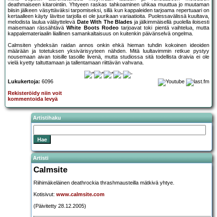
deathmaiseen kitarointiin. Yhtyeen raskas tahkoaminen uhkaa muuttua jo muutaman
biisin jälkeen väsyttäväksi tarpomiseksi, sillä kun kappaleiden tarjoama repertuaari on
kertaalleen käyty lävitse tarjolla ei ole juurikaan variaatioita. Puolessavälissä kuultava,
melodista laulua väläyttelevä
Date With The Blades
ja jälkimmäisellä puolella iloisesti
maisemaan rässähtävä
White Boots Rodeo
tarjoavat toki pientä vaihtelua, mutta
kappalemateriaalin liiallinen samankaltaisuus on kuitenkin päivänselvä ongelma.
Calmsiten yhdeksän raidan annos onkin ehkä hieman tuhdin kokoinen ideoiden
määrään ja totetuksen yksivärisyyteen nähden. Mitä luultavimmin retkue pystyy
nousemaan aivan toisille tasoille livenä, mutta studiossa sitä todellista draivia ei ole
vielä kyetty taltuttamaan ja tallentamaan riittävän vahvana.
Lukukertoja:
6096
Rekisteröidy niin voit
kommentoida levyä
Artistihaku
Artisti
Calmsite
Riihimäkeläinen deathrockia thrashmausteilla mätkivä yhtye.
Kotisivut:
www.calmsite.com
(Päivitetty 28.12.2005)