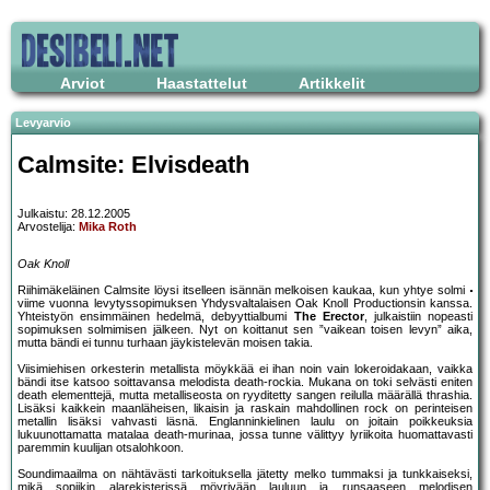
Arviot
Haastattelut
Artikkelit
Levyarvio
Calmsite: Elvisdeath
Julkaistu: 28.12.2005
Arvostelija:
Mika Roth
Oak Knoll
Riihimäkeläinen Calmsite löysi itselleen isännän melkoisen kaukaa, kun yhtye solmi
viime vuonna levytyssopimuksen Yhdysvaltalaisen Oak Knoll Productionsin kanssa.
Yhteistyön ensimmäinen hedelmä, debyyttialbumi
The Erector
, julkaistiin nopeasti
sopimuksen solmimisen jälkeen. Nyt on koittanut sen ”vaikean toisen levyn” aika,
mutta bändi ei tunnu turhaan jäykistelevän moisen takia.
Viisimiehisen orkesterin metallista möykkää ei ihan noin vain lokeroidakaan, vaikka
bändi itse katsoo soittavansa melodista death-rockia. Mukana on toki selvästi eniten
death elementtejä, mutta metalliseosta on ryyditetty sangen reilulla määrällä thrashia.
Lisäksi kaikkein maanläheisen, likaisin ja raskain mahdollinen rock on perinteisen
metallin lisäksi vahvasti läsnä. Englanninkielinen laulu on joitain poikkeuksia
lukuunottamatta matalaa death-murinaa, jossa tunne välittyy lyriikoita huomattavasti
paremmin kuulijan otsalohkoon.
Soundimaailma on nähtävästi tarkoituksella jätetty melko tummaksi ja tunkkaiseksi,
mikä sopiikin alarekisterissä möyrivään lauluun ja runsaaseen melodisen