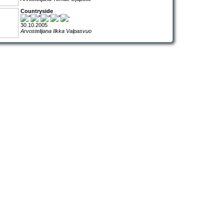
Countryside
30.10.2005
Arvostelijana Ilkka Valpasvuo