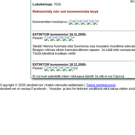
Lukukertoja:
7016
Rekisteröidy niin voit kommentoida levyä
Kommenttien keskiarvo:
EXTINTOR kommentoi 18.11.2005:
Pisteet:
Siistiä! Hienoa huomata että Suomesta saa muutakin musiikkia tulevai
Beagon rokkaa oikein kansainväliseen tapaan. Ja sääli että vastaavaa
Tästä bändistä kuullaan vielä!
EXTINTOR kommentoi 18.11.2005:
Pisteet:
Ei voi kuin päivitellä miten rokkaava bändi! Ja silti ei soi Cityssä
Copyright © 2025 desibeli.net | Kaikki oikeudet pidätetään |
Tietoa toimituksesta
desibeli.net ei vastaa Facebook-, Youtube- ja last.fm-linkkien sisällöstä eikä takaa niiden sisä