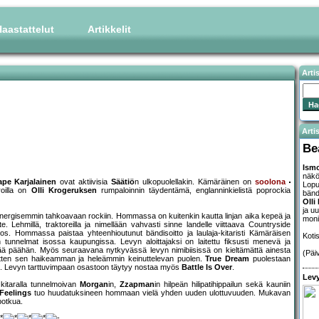
aastattelut
Artikkelit
Arti
Artis
Be
Ismo
näkö
ape Karjalainen
ovat aktiivisia
Säätiö
n ulkopuolellakin. Kämäräinen on
soolona
Lopu
roilla on
Olli Krogeruksen
rumpaloinnin täydentämä, englanninkielistä poprockia
bänd
Olli
ja u
energisemmin tahkoavaan rockiin. Hommassa on kuitenkin kautta linjan aika kepeä ja
moni
e. Lehmillä, traktoreilla ja nimellään vahvasti sinne landelle viittaava Countryside
otos. Hommassa paistaa yhteenhioutunut bändisoitto ja laulaja-kitaristi Kämäräisen
Koti
n tunnelmat isossa kaupungissa. Levyn aloittajaksi on laitettu fiksusti menevä ja
jää päähän. Myös seuraavana nytkyvässä levyn nimibiisissä on kieltämättä ainesta
(Päi
itten sen haikeamman ja heleämmin keinuttelevan puolen.
True Dream
puolestaan
un. Levyn tarttuvimpaan osastoon täytyy nostaa myös
Battle Is Over
.
Levy
 kitaralla tunnelmoivan
Morgan
in,
Zzapman
in hilpeän hilipatihippailun sekä kauniin
Feelings
tuo huudatuksineen hommaan vielä yhden uuden ulottuvuuden. Mukavan
potkua.