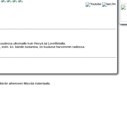
suudessa ulkomaille kuin Hevyä tai LoveMetallia.
, esim. ko. bändin tuotantoa, on kuulunut harvemmin radiossa.
ltävän aiheeseen liittyvää materiaalia.