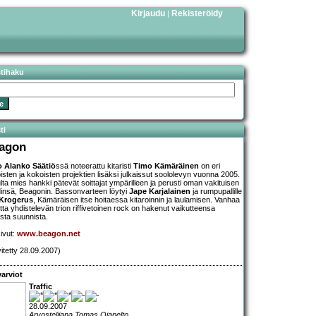
Kirjaudu
Rekisteröidy
|
stihaku
ti
agon
 Alanko Säätiö
ssä noteerattu kitaristi
Timo Kämäräinen
on eri
isten ja kokoisten projektien lisäksi julkaissut soololevyn vuonna 2005.
lta mies hankki pätevät soittajat ympärilleen ja perusti oman vakituisen
insä, Beagonin. Bassonvarteen löytyi
Jape Karjalainen
ja rumpupallille
 Krogerus
, Kämäräisen itse hoitaessa kitaroinnin ja laulamisen. Vanhaa
utta yhdistelevän trion riffivetoinen rock on hakenut vaikutteensa
sta suunnista.
sivut:
www.beagon.net
vitetty 28.09.2007)
arviot
Traffic
28.09.2007
Arvostelijana Tomas Ojapelto