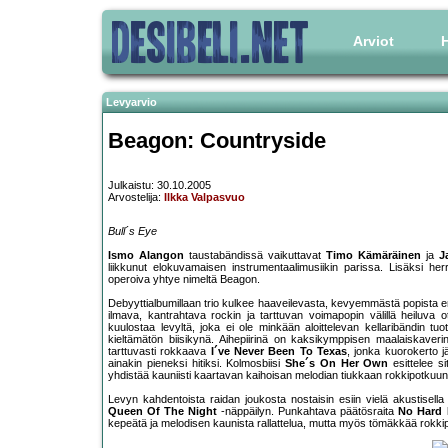
Arviot
H
Levyarvio
Beagon: Countryside
Julkaistu: 30.10.2005
Arvostelija:
Ilkka Valpasvuo
Bull´s Eye
Ismo Alangon
taustabändissä vaikuttavat
Timo Kämäräinen
ja
J
liikkunut elokuvamaisen instrumentaalimusiikin parissa. Lisäksi her
operoiva yhtye nimeltä Beagon.
Debyyttialbumillaan trio kulkee haaveilevasta, kevyemmästä popista 
ilmava, kantrahtava rockin ja tarttuvan voimapopin välillä heiluva ot
kuulostaa levyltä, joka ei ole minkään aloittelevan kellaribändin tu
kieltämätön biisikynä. Aihepiirinä on kaksikymppisen maalaiskaveri
tarttuvasti rokkaava
I´ve Never Been To Texas
, jonka kuorokerto 
ainakin pieneksi hitiksi. Kolmosbiisi
She´s On Her Own
esittelee s
yhdistää kauniisti kaartavan kaihoisan melodian tiukkaan rokkipotku
Levyn kahdentoista raidan joukosta nostaisin esiin vielä akustisella
Queen Of The Night
-näppäilyn. Punkahtava päätösraita
No Hard 
kepeätä ja melodisen kaunista rallattelua, mutta myös tömäkkää rokki