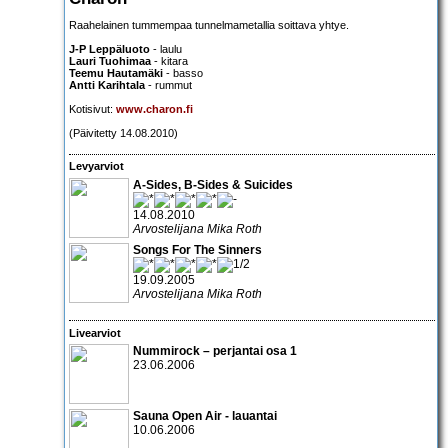
Raahelainen tummempaa tunnelmametallia soittava yhtye.
J-P Leppäluoto
- laulu
Lauri Tuohimaa
- kitara
Teemu Hautamäki
- basso
Antti Karihtala
- rummut
Kotisivut:
www.charon.fi
(Päivitetty 14.08.2010)
Levyarviot
A-Sides, B-Sides & Suicides
14.08.2010
Arvostelijana Mika Roth
Songs For The Sinners
19.09.2005
Arvostelijana Mika Roth
Livearviot
Nummirock – perjantai osa 1
23.06.2006
Sauna Open Air - lauantai
10.06.2006