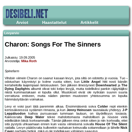
Arviot
Haastattelut
Artikkelit
Levyarvio
Charon: Songs For The Sinners
Julkaistu: 19.09.2005
Arvostelija:
Mika Roth
Spinefarm
Vihdoin viimein Charon on saanut kasaan levyn, jota siltä on odotettu jo vuosia. Tuo
odotushan käynnistyi jo kolme vuotta sitten, kun
Little Angel
hitti nosti bändin
kertaheitolla laajempaan tietoisuuteen. Sen jälkeen ilmestyneet
Downhearted
ja
The
Dying Daylights
albumit olivat toki kelpo levyjä, mutta todellisiksi pankin räjäyttäjiksi
niistä kummastakaan ei lopulta ollut. Muutokset eivät ole nytkään suuren suuria
verrattuna entiseen, mutta näiden pienten muutosten yhteissumma on lopulta
hämmästyttävän voimakas.
Levy ei voisi juuri tätä paremmin alkaa. Ensimmäisenä soiva
Colder
repii etenkin
kertosäkeesssä sydämen rinnasta, ja kun
Jenny Heinosen
taustalaulu yhdistyy
J-P
Leppäluodon
kaihoa pursuavaan tummaan lauluun, on täydellisyys tosiasia.
Kakkosraita
Deep Water
tekee mahdottomasta mahdollisen ja nousee vielä
edellistäkin biisiä korkeammalle. Tämän jälkeen rima onkin sitten jo niin korkealla, ettei
sitä pystytä uhkaamaan ennen kuin vasta viimeisenä soivalla
House Of The Silent
raidalla. Levyn päätösraita kulkeekin rauhaisan keinuvalla soitannollaan jo lähelle
Nick
Cave
n parhaita hetkiä, mikä ei ole todellakaan vähäinen saavutus.