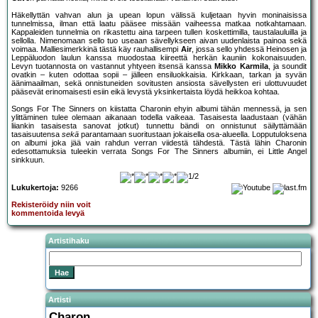
Häkellyttän vahvan alun ja upean lopun välissä kuljetaan hyvin moninaisissa
tunnelmissa, ilman että laatu pääsee missään vaiheessa matkaa notkahtamaan.
Kappaleiden tunnelmia on rikastettu aina tarpeen tullen koskettimilla, taustalauluilla ja
sellolla. Nimenomaan sello tuo useaan sävellykseen aivan uudenlaista painoa sekä
voimaa. Malliesimerkkinä tästä käy rauhallisempi
Air
, jossa sello yhdessä Heinosen ja
Leppäluodon laulun kanssa muodostaa kiireettä herkän kauniin kokonaisuuden.
Levyn tuotannosta on vastannut yhtyeen itsensä kanssa
Mikko Karmila
, ja soundit
ovatkin – kuten odottaa sopii – jälleen ensiluokkaisia. Kirkkaan, tarkan ja syvän
äänimaailman, sekä onnistuneiden sovitusten ansiosta sävellysten eri ulottuvuudet
pääsevät erinomaisesti esiin eikä levystä yksinkertaista löydä heikkoa kohtaa.
Songs For The Sinners on kiistatta Charonin ehyin albumi tähän mennessä, ja sen
ylittäminen tulee olemaan aikanaan todella vaikeaa. Tasaisesta laadustaan (vähän
liiankin tasaisesta sanovat jotkut) tunnettu bändi on onnistunut säilyttämään
tasaisuutensa
sekä
parantamaan suoritustaan jokaisella osa-alueella. Lopputuloksena
on albumi joka jää vain rahdun verran viidestä tähdestä. Tästä lähin Charonin
edesottamuksia tuleekin verrata Songs For The Sinners albumiin, ei Little Angel
sinkkuun.
Lukukertoja:
9266
Rekisteröidy niin voit
kommentoida levyä
Artistihaku
Artisti
Charon