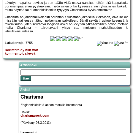
sävellys, napakka sovitus ja sen päälle vielä osuva sanoitus, eihän sitä kappaleelta
voi enempää enää pyytääkään. Tiedä sitten onko kyseessä vain yksittäinen kokeilu,
mutta näyttää se suomenkielinenkin rytyytys Charismalta hyvin onnistuvan.
Charisma on johdonmukaisesti parantanut tulostaan jokaisella kiekollaan, eikä se ole
missään vaiheessa jäänyt polkemaan paikoilleen. Bändi selvästi uskoo itseensä ja
tekemisiinsä, joten seuraava looginen askel on levyttää pitkäsoitollinen action-metallia
mallia Charisma – toivottavasti yhtye saa moiseen mahdollisuuden jo
lähitulevaisuudessa.
Lukukertoja:
7755
Rekisteröidy niin voit
kommentoida levyä
Artistihaku
Artisti
Charisma
Englanninkielistä action metallia kotimaasta.
Linkki:
charismarock.com
(Päivitetty 26.3.2011)
Levyarviot