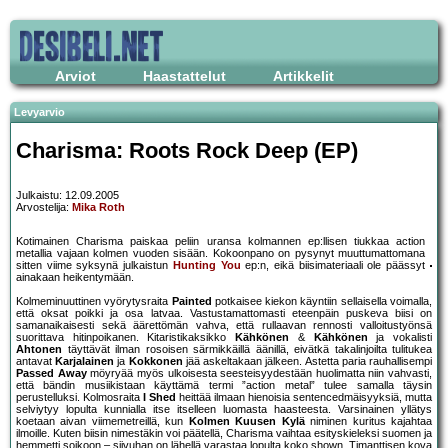
Arviot
Haastattelut
Artikkelit
Levyarvio
Charisma: Roots Rock Deep (EP)
Julkaistu: 12.09.2005
Arvostelija:
Mika Roth
Kotimainen Charisma paiskaa peliin uransa kolmannen ep:llisen tiukkaa action
metallia vajaan kolmen vuoden sisään. Kokoonpano on pysynyt muuttumattomana
sitten viime syksynä julkaistun
Hunting You
ep:n, eikä biisimateriaali ole päässyt
ainakaan heikentymään.
Kolmeminuuttinen vyörytysraita
Painted
potkaisee kiekon käyntiin sellaisella voimalla,
että oksat poikki ja osa latvaa. Vastustamattomasti eteenpäin puskeva biisi on
samanaikaisesti sekä äärettömän vahva, että rullaavan rennosti valloitustyönsä
suorittava hitinpoikanen. Kitaristikaksikko
Kähkönen
&
Kähkönen
ja vokalisti
Ahtonen
täyttävät ilman rosoisen särmikkäillä äänillä, eivätkä takalinjoilta tulitukea
antavat
Karjalainen
ja
Kokkonen
jää askeltakaan jälkeen. Astetta paria rauhallisempi
Passed Away
möyryää myös ulkoisesta seesteisyydestään huolimatta niin vahvasti,
että bändin musiikistaan käyttämä termi ”action metal” tulee samalla täysin
perustelluksi. Kolmosraita
I Shed
heittää ilmaan hienoisia sentencedmäisyyksiä, mutta
selviytyy lopulta kunnialla itse itselleen luomasta haasteesta. Varsinainen yllätys
koetaan aivan viimemetreillä, kun
Kolmen Kuusen Kylä
niminen kuritus kajahtaa
ilmoille. Kuten biisin nimestäkin voi päätellä, Charisma vaihtaa esityskieleksi suomen ja
hemmetti soikoon – siivuhan on lähellä varastaa lopulta koko shown. Timanttisen kova