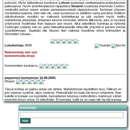
joukosta. Myös jääluolassa humiseva
Lohum
puolustaa uneliaampana jumputuksena
paikkaansa. Hyvin amerikkalaisesti räpäyttävä
Sinainin
kuulostaa enemmän Ceebro-
remiksiltä jonkun toisen artistin perinteisemmästä räpäytyksestä. Kertonee yhtyeen
moniulottuvuudesta, ettei näin ole, vaan kyseessä on edelleen sama porukka. Kriitikon
näkökulmasta musiikki on vaikeasti luokiteltavaa ja sitä myöten myös melko
mahdotonta pisteyttää. Antamani lukema kertookin lähinnä fiiliksestä, joka ei hyvästä
yrityksestä huolimatta ihan loppuun asti nouse. Aika taiteellista huminaa ja nytkettä
Ceebrojen soitanto toki on, joten hittiradiokanavilla viihtyville yhtyettä ei parane mennä
suosittelemaan. Saattaisi olla hitusen liian vaikeaa musiikkia sinne britneyiden ja
50centtien sekaan...
Lukukertoja:
8895
Rekisteröidy niin voit
kommentoida levyä
Kommenttien keskiarvo:
pepperoni kommentoi 16.08.2005:
Pisteet:
Tässä kohtaa on pakko antaa viis tähtee. Mahdottoman täydellinen levy. Fiilikset on
just sopivan synkkiä, aitoo ceebroa. Hetkeäkään en kadu tän levyn ostamista. Ihan
kaikille ei tosiaan voi suositella, kannattanee tutustua ceebrolistics-matskuun vähän
ennenkin levyn ostoa. Ei sittenkään. Ei kannata, kyllä se on vaan niin hyvää kamaa.
Artistihaku