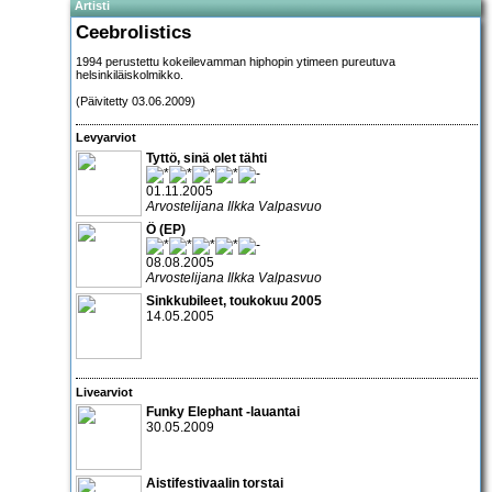
Artisti
Ceebrolistics
1994 perustettu kokeilevamman hiphopin ytimeen pureutuva
helsinkiläiskolmikko.
(Päivitetty 03.06.2009)
Levyarviot
Tyttö, sinä olet tähti
01.11.2005
Arvostelijana Ilkka Valpasvuo
Ö (EP)
08.08.2005
Arvostelijana Ilkka Valpasvuo
Sinkkubileet, toukokuu 2005
14.05.2005
Livearviot
Funky Elephant -lauantai
30.05.2009
Aistifestivaalin torstai