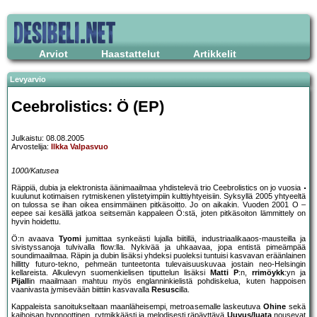
Arviot
Haastattelut
Artikkelit
Levyarvio
Ceebrolistics: Ö (EP)
Julkaistu: 08.08.2005
Arvostelija:
Ilkka Valpasvuo
1000/Katusea
Räppiä, dubia ja elektronista äänimaailmaa yhdistelevä trio Ceebrolistics on jo vuosia
kuulunut kotimaisen rytmiskenen ylistetyimpiin kulttiyhtyeisiin. Syksyllä 2005 yhtyeeltä
on tulossa se ihan oikea ensimmäinen pitkäsoitto. Jo on aikakin. Vuoden 2001 O –
eepee sai kesällä jatkoa seitsemän kappaleen Ö:stä, joten pitkäsoiton lämmittely on
hyvin hoidettu.
Ö:n avaava
Tyomi
jumittaa synkeästi lujalla biitillä, industriaalikaaos-mausteilla ja
sivistyssanoja tulvivalla flow:lla. Nykivää ja uhkaavaa, jopa entistä pimeämpää
soundimaailmaa. Räpin ja dubin lisäksi yhdeksi puoleksi tuntuisi kasvavan eräänlainen
hillitty futuro-tekno, pehmeän tunteetonta tulevaisuuskuvaa jostain neo-Helsingin
kellareista. Alkulevyn suomenkielisen tiputtelun lisäksi
Matti P
:n,
rrimöykk
:yn ja
Pijall
in maailmaan mahtuu myös englanninkielistä pohdiskelua, kuten happoisen
vaanivasta jymisevään biittiin kasvavalla
Resusc
illa.
Kappaleista sanoitukseltaan maanläheisempi, metroasemalle laskeutuva
Ohine
sekä
kaihoisan hypnoottinen, rytmikkäästi ja melodisesti räpäyttävä
Uuvus/luata
nousevat