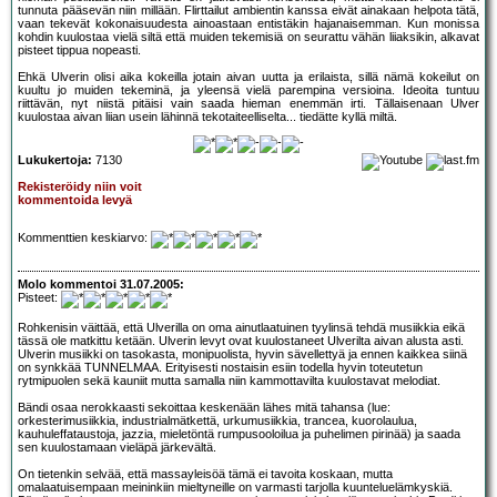
tunnuta pääsevän niin millään. Flirttailut ambientin kanssa eivät ainakaan helpota tätä,
vaan tekevät kokonaisuudesta ainoastaan entistäkin hajanaisemman. Kun monissa
kohdin kuulostaa vielä siltä että muiden tekemisiä on seurattu vähän liiaksikin, alkavat
pisteet tippua nopeasti.
Ehkä Ulverin olisi aika kokeilla jotain aivan uutta ja erilaista, sillä nämä kokeilut on
kuultu jo muiden tekeminä, ja yleensä vielä parempina versioina. Ideoita tuntuu
riittävän, nyt niistä pitäisi vain saada hieman enemmän irti. Tällaisenaan Ulver
kuulostaa aivan liian usein lähinnä tekotaiteelliselta... tiedätte kyllä miltä.
Lukukertoja:
7130
Rekisteröidy niin voit
kommentoida levyä
Kommenttien keskiarvo:
Molo kommentoi 31.07.2005:
Pisteet:
Rohkenisin väittää, että Ulverilla on oma ainutlaatuinen tyylinsä tehdä musiikkia eikä
tässä ole matkittu ketään. Ulverin levyt ovat kuulostaneet Ulverilta aivan alusta asti.
Ulverin musiikki on tasokasta, monipuolista, hyvin sävellettyä ja ennen kaikkea siinä
on synkkää TUNNELMAA. Erityisesti nostaisin esiin todella hyvin toteutetun
rytmipuolen sekä kauniit mutta samalla niin kammottavilta kuulostavat melodiat.
Bändi osaa nerokkaasti sekoittaa keskenään lähes mitä tahansa (lue:
orkesterimusiikkia, industrialmätkettä, urkumusiikkia, trancea, kuorolaulua,
kauhuleffataustoja, jazzia, mieletöntä rumpusooloilua ja puhelimen pirinää) ja saada
sen kuulostamaan vieläpä järkevältä.
On tietenkin selvää, että massayleisöä tämä ei tavoita koskaan, mutta
omalaatuisempaan meininkiin mieltyneille on varmasti tarjolla kuunteluelämkyskiä.