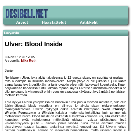
Arviot
Haastattelut
Artikkelit
Levyarvio
Ulver: Blood Inside
Julkaistu: 23.07.2005
Arvostelija:
Mika Roth
Jester
Norjalainen Ulver, joka aloitti taipaleensa jo 12 vuotta sitten, on suorittanut urallaan
mitä oudoimpia musiikillisia manöövereitä. Niinpä yhtye ei ole julkaissut juuri kahta
samanlaista levyä peräkkäin, ja fanit ovatkin olleet näin jatkuvasti koetuksella. Kuten
norjalaisissa bändeissä tuntuu olevan tapana, myös Ulverissa miehistönvaihdoksia on
ollut tukuttain, ja yhtyeessä onkin vuosien saatossa käväissyt hyvä määrä norjalaisen
metallin kermaa.
Tätä nykyä Ulverin yhteydessä on kuitenkin turha puhua mistään metallista, sillä alun
äärimmäisestä black metallista on siirrytty jo aikoja sitten elektrohenkiseen
avantgarderockiin. Ulverin nykytyyli onkin selvästi lähempänä
Swan Christy
n,
When
in,
Peccatum
in ja
Winds
in kaltaisia moderneja kokeilijoita, kuin tummempia
metalliorkestereita. Blood Inside on vaikeasti sulateltava kokonaisuus, sillä vaikka itse
kappaleet eivät mahdottomia möhkäleitä olekaan, vaivaa pitkäsoittoa lievä
visionäärisyyden puute – ainakin joillain tasoilla. Siinä missä aiemmin mainitut
sisaryhtyeet saavat ladattua teoksiinsa mystistä vetovoimaa, jää Ulverin yritys
hieman puolittaiseksi. Tavoite on jatkuvasti horisontissa, mutta riittävän lähelle ei