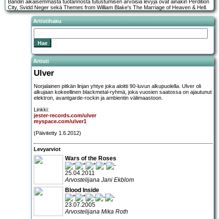
Bändin aikaisemmasta tuotannosta tutustumisen arvoisia levyjä ovat ainakin Perdition
City, Svidd Neger sekä Themes from William Blake's The Marriage of Heaven & Hell.
Artistihaku
Artisti
Ulver
Norjalainen pitkän linjan yhtye joka aloitti 90-luvun alkupuolella. Ulver oli
alkujaan kokeellinen blackmetal-ryhmä, joka vuosien saatossa on ajautunut
elektron, avantgarde-rockin ja ambientin välimaastoon.
Linkki:
jester-records.com/ulver
myspace.com/ulver1
(Päivitetty 1.6.2012)
Levyarviot
Wars of the Roses
25.04.2011
Arvostelijana Jani Ekblom
Blood Inside
23.07.2005
Arvostelijana Mika Roth